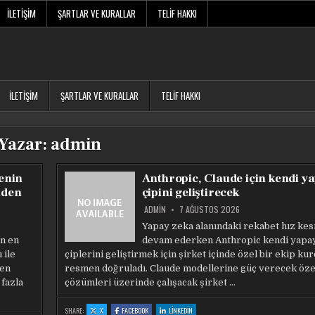
İLETIŞIM
ŞARTLAR VE KURALLAR
TELIF HAKKI
İLETIŞIM
ŞARTLAR VE KURALLAR
TELIF HAKKI
Yazar:
admin
enin
Anthropic, Claude için kendi y
nden
çipini geliştirecek
ADMIN
7 AĞUSTOS 2026
Yapay zeka alanındaki rekabet hız k
ın en
devam ederken Anthropic kendi yapa
 ile
çiplerini geliştirmek için şirket içinde özel bir ekip k
den
resmen doğruladı. Claude modellerine güç verecek öze
 fazla
çözümleri üzerinde çalışacak şirket …
:
:
:
SHARE:
X
FACEBOOK
LINKEDIN