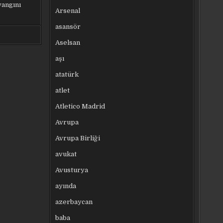
yangını
Arsenal
asansör
Aselsan
aşı
atatürk
atlet
Atletico Madrid
Avrupa
Avrupa Birliği
avukat
Avusturya
ayında
azerbaycan
baba