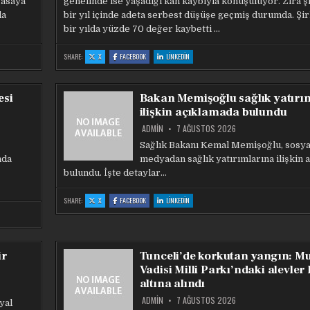
yasaya
genelinde ise yaşadığı kan kaybıyla konuşuluyor. Zira ş
da
bir yıl içinde adeta serbest düşüşe geçmiş durumda. Şir
bir yılda yüzde 70 değer kaybetti …
:
:
:
SHARE:
X
FACEBOOK
LINKEDIN
ROBLOX’TA
ROBLOX’TA
ROBLOX’TA
KAN
KAN
KAN
KAYBI
KAYBI
KAYBI
SÜRÜYOR:
SÜRÜYOR:
SÜRÜYOR:
BIR
BIR
BIR
esi
Bakan Memişoğlu sağlık yatırı
YILDA
YILDA
YILDA
YÜZDE
YÜZDE
YÜZDE
ilişkin açıklamada bulundu
70
70
70
DEĞER
DEĞER
DEĞER
KAYBETTI
KAYBETTI
KAYBETTI
ADMIN
7 AĞUSTOS 2026
Sağlık Bakanı Kemal Memişoğlu, sosya
nda
medyadan sağlık yatırımlarına ilişkin 
bulundu. İşte detaylar…
:
:
:
SHARE:
X
FACEBOOK
LINKEDIN
BAKAN
BAKAN
BAKAN
MEMIŞOĞLU
MEMIŞOĞLU
MEMIŞOĞLU
SAĞLIK
SAĞLIK
SAĞLIK
YATIRIMLARINA
YATIRIMLARINA
YATIRIMLARINA
ILIŞKIN
ILIŞKIN
ILIŞKIN
AÇIKLAMADA
AÇIKLAMADA
AÇIKLAMADA
BULUNDU
BULUNDU
BULUNDU
ir
Tunceli’de korkutan yangın: M
Vadisi Milli Parkı’ndaki alevler
altına alındı
ADMIN
7 AĞUSTOS 2026
yal