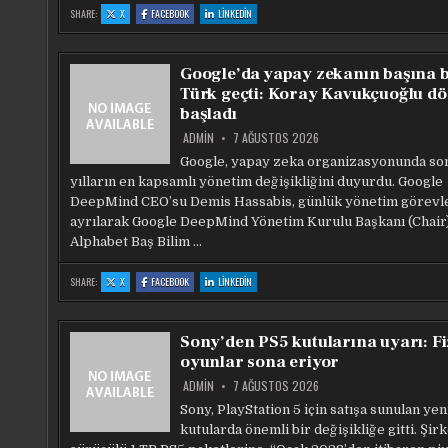
:
:
:
SHARE:
X
FACEBOOK
LINKEDIN
DÜNYANIN
DÜNYANIN
DÜNYANIN
EN
EN
EN
BÜYÜK
BÜYÜK
BÜYÜK
KAMERASI
KAMERASI
KAMERASI
EVRENIN
EVRENIN
EVRENIN
Google’da yapay zekanın başına b
DERINLIKLERINI
DERINLIKLERINI
DERINLIKLERINI
GÖRÜNTÜLEDI:
GÖRÜNTÜLEDI:
GÖRÜNTÜLEDI:
Türk geçti: Koray Kavukçuoğlu d
500
500
500
BINDEN
BINDEN
BINDEN
başladı
FAZLA
FAZLA
FAZLA
GALAKSI!
GALAKSI!
GALAKSI!
ADMIN
7 AĞUSTOS 2026
Google, yapay zeka organizasyonunda so
yılların en kapsamlı yönetim değişikliğini duyurdu. Google
DeepMind CEO’su Demis Hassabis, günlük yönetim görevl
ayrılarak Google DeepMind Yönetim Kurulu Başkanı (Chair
Alphabet Baş Bilim …
:
:
:
SHARE:
X
FACEBOOK
LINKEDIN
GOOGLE’DA
GOOGLE’DA
GOOGLE’DA
YAPAY
YAPAY
YAPAY
ZEKANIN
ZEKANIN
ZEKANIN
BAŞINA
BAŞINA
BAŞINA
BIR
BIR
BIR
Sony’den PS5 kutularına uyarı: Fi
TÜRK
TÜRK
TÜRK
GEÇTI:
GEÇTI:
GEÇTI:
oyunlar sona eriyor
KORAY
KORAY
KORAY
KAVUKÇUOĞLU
KAVUKÇUOĞLU
KAVUKÇUOĞLU
DÖNEMI
DÖNEMI
DÖNEMI
ADMIN
7 AĞUSTOS 2026
BAŞLADI
BAŞLADI
BAŞLADI
Sony, PlayStation 5 için satışa sunulan yen
kutularda önemli bir değişikliğe gitti. Şirk