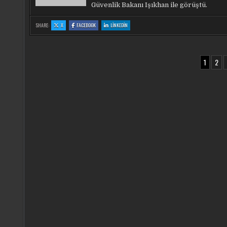
Güvenlik Bakanı Işıkhan ile görüştü.
:
:
:
SHARE:
X
FACEBOOK
LINKEDIN
BAKAN
BAKAN
BAKAN
GÜRLEK,
GÜRLEK,
GÜRLEK,
BAKAN
BAKAN
BAKAN
IŞIKHAN
IŞIKHAN
IŞIKHAN
ILE
ILE
ILE
BIR
BIR
BIR
YAZI
ARAYA
ARAYA
ARAYA
1
2
GELDI
GELDI
GELDI
SAYFALAMASI