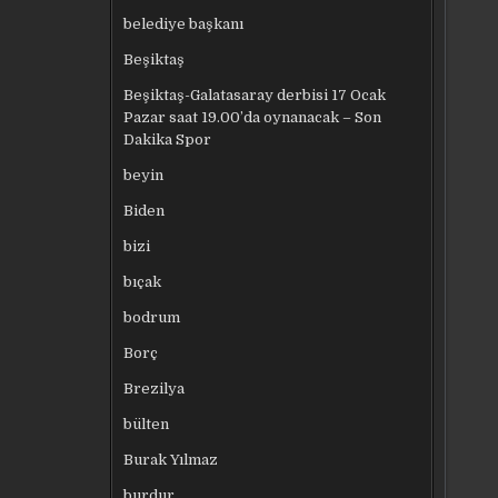
belediye başkanı
Beşiktaş
Beşiktaş-Galatasaray derbisi 17 Ocak
Pazar saat 19.00’da oynanacak – Son
Dakika Spor
beyin
Biden
bizi
bıçak
bodrum
Borç
Brezilya
bülten
Burak Yılmaz
burdur