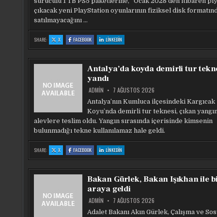
sürücülü 1 TB PS5 paketlerine, “Ocak 2028’den itibaren pi
çıkacak yeni PlayStation oyunlarının fiziksel disk formatın
satılmayacağını …
:
:
:
SHARE:
X
FACEBOOK
LINKEDIN
SONY’DEN
SONY’DEN
SONY’DEN
PS5
PS5
PS5
KUTULARINA
KUTULARINA
KUTULARINA
UYARI:
UYARI:
UYARI:
FIZIKSEL
FIZIKSEL
FIZIKSEL
Antalya’da koyda demirli tur tekn
OYUNLAR
OYUNLAR
OYUNLAR
SONA
SONA
SONA
yandı
ERIYOR
ERIYOR
ERIYOR
ADMIN
7 AĞUSTOS 2026
Antalya’nın Kumluca ilçesindeki Kargıcak
Koyu’nda demirli tur teknesi, çıkan yangı
alevlere teslim oldu. Yangın sırasında içerisinde kimsenin
bulunmadığı tekne kullanılamaz hale geldi.
:
:
:
SHARE:
X
FACEBOOK
LINKEDIN
ANTALYA’DA
ANTALYA’DA
ANTALYA’DA
KOYDA
KOYDA
KOYDA
DEMIRLI
DEMIRLI
DEMIRLI
TUR
TUR
TUR
TEKNESI
TEKNESI
TEKNESI
Bakan Gürlek, Bakan Işıkhan ile b
YANDI
YANDI
YANDI
araya geldi
ADMIN
7 AĞUSTOS 2026
Adalet Bakanı Akın Gürlek, Çalışma ve Sos