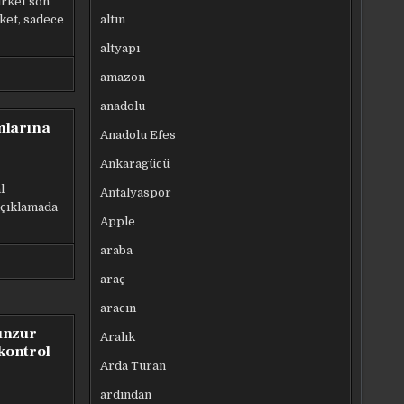
irket son
altın
ket, sadece
altyapı
amazon
anadolu
mlarına
Anadolu Efes
Ankaragücü
l
Antalyaspor
açıklamada
Apple
araba
araç
aracın
unzur
Aralık
 kontrol
Arda Turan
ardından