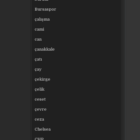
Bursaspor
çalışma
cami
can
çanakkale
çatı
çay
çekirge
çelik
ceset
çevre
ceza
Chelsea
CHP