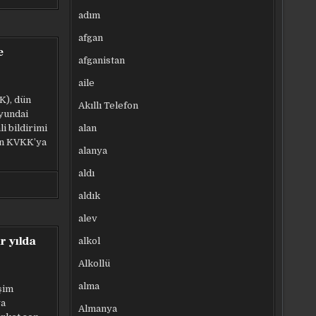
adım
afgan
e
afganistan
aile
K), dün
Akıllı Telefon
Hyundai
alan
i bildirimi
an KVKK’ya
alanya
aldı
aldık
alev
r yılda
alkol
Alkollü
alma
şim
ya
Almanya