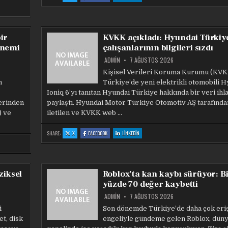
ANTHROPIC,
ANTHROPIC,
ANTHROPIC,
CLAUDE
CLAUDE
CLAUDE
IÇIN
IÇIN
IÇIN
KENDI
KENDI
KENDI
YAPAY
YAPAY
YAPAY
ZEKA
ZEKA
ZEKA
ÇIPINI
ÇIPINI
ÇIPINI
ir
KVKK açıkladı: Hyundai Türkiy
GELIŞTIRECEK
GELIŞTIRECEK
GELIŞTIRECEK
önemi
çalışanlarının bilgileri sızdı
ADMIN
7 AĞUSTOS 2026
Kişisel Verileri Koruma Kurumu (KVK
n
Türkiye’de yeni elektrikli otomobili 
Ioniq 6’yı tanıtan Hyundai Türkiye hakkında bir veri ihlal
erinden
paylaştı. Hyundai Motor Türkiye Otomotiv AŞ tarafınd
) ve
iletilen ve KVKK web …
:
:
:
SHARE:
X
FACEBOOK
LINKEDIN
KVKK
KVKK
KVKK
AÇIKLADI:
AÇIKLADI:
AÇIKLADI:
HYUNDAI
HYUNDAI
HYUNDAI
TÜRKIYE
TÜRKIYE
TÜRKIYE
ÇALIŞANLARININ
ÇALIŞANLARININ
ÇALIŞANLARININ
BILGILERI
BILGILERI
BILGILERI
SIZDI
SIZDI
SIZDI
ziksel
Roblox’ta kan kaybı sürüyor: Bi
yüzde 70 değer kaybetti
ADMIN
7 AĞUSTOS 2026
i
Son dönemde Türkiye’de daha çok eri
et, disk
engeliyle gündeme gelen Roblox, dün