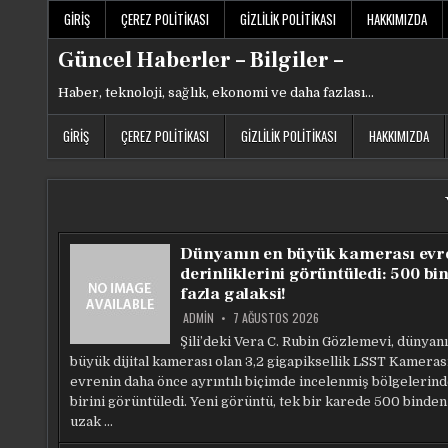
Skip
GIRIŞ
ÇEREZ POLITIKASI
GIZLILIK POLITIKASI
HAKKIMIZDA
to
content
Güncel Haberler – Bilgiler –
Haber, teknoloji, sağlık, ekonomi ve daha fazlası…
GIRIŞ
ÇEREZ POLITIKASI
GIZLILIK POLITIKASI
HAKKIMIZDA
Dünyanın en büyük kamerası evr
derinliklerini görüntüledi: 500 bi
fazla galaksi!
ADMIN
7 AĞUSTOS 2026
Şili’deki Vera C. Rubin Gözlemevi, dünyan
büyük dijital kamerası olan 3,2 gigapiksellik LSST Kamerası
evrenin daha önce ayrıntılı biçimde incelenmiş bölgelerin
birini görüntüledi. Yeni görüntü, tek bir karede 500 binden
uzak …