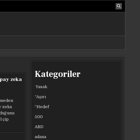
Kategoriler
apay zeka
Yasak
“Aşırı
esmeden
“Hedef
y zeka
urduğunu
500
l çip
ABD
adana