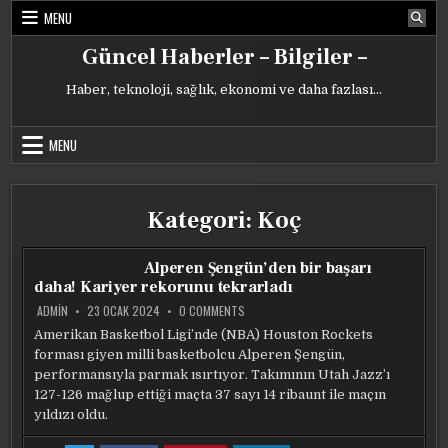
Skip
MENU
to
content
Güncel Haberler – Bilgiler –
Haber, teknoloji, sağlık, ekonomi ve daha fazlası…
MENU
Kategori:
Koç
Alperen Şengün’den bir başarı
daha! Kariyer rekorunu tekrarladı
ON
ADMIN
23 OCAK 2024
0 COMMENTS
ALPEREN
ŞENGÜN’DEN
Amerikan Basketbol Ligi’nde (NBA) Houston Rockets
BIR
forması giyen milli basketbolcu Alperen Şengün,
BAŞARI
DAHA!
performansıyla parmak ısırtıyor. Takımının Utah Jazz’ı
KARIYER
REKORUNU
127-126 mağlup ettiği maçta 37 sayı 14 ribaunt ile maçın
TEKRARLADI
yıldızı oldu.