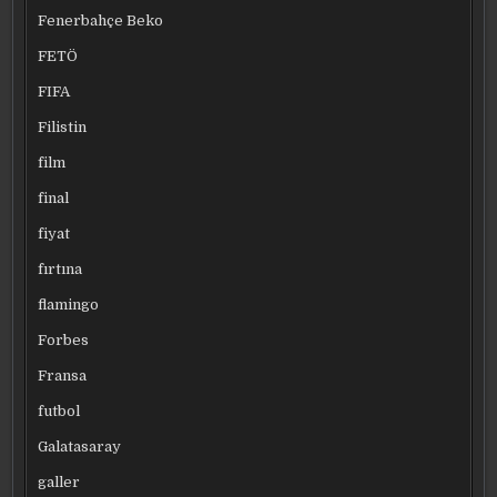
Fenerbahçe Beko
FETÖ
FIFA
Filistin
film
final
fiyat
fırtına
flamingo
Forbes
Fransa
futbol
Galatasaray
galler