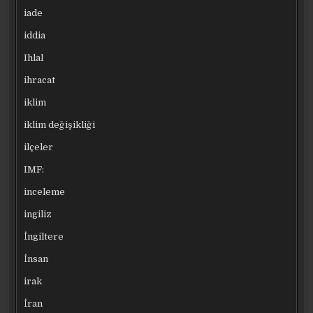
iade
iddia
Ihlal
ihracat
iklim
iklim değişikliği
ilçeler
IMF:
inceleme
ingiliz
İngiltere
İnsan
irak
İran