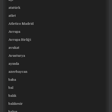
atatürk
atlet
Atletico Madrid
Avrupa
Avrupa Birliği
avukat
Avusturya
ayında
azerbaycan
baba
bal
balık
balıkesir
balon