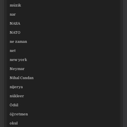
müzik
nar
NASA
NATO
ne zaman
net
new york
Neymar
Nihal Candan
nijerya
nükleer
Ödül
öğretmen
okul