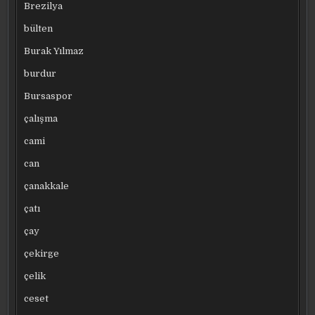
Brezilya
bülten
Burak Yılmaz
burdur
Bursaspor
çalışma
cami
can
çanakkale
çatı
çay
çekirge
çelik
ceset