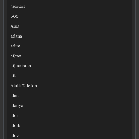
“Hedef
500
ABD
adana
adım
afgan
afganistan
aile
Akıllı Telefon
alan
alanya
aldı
aldık
alev