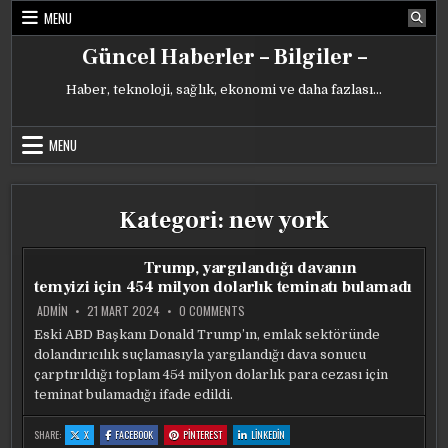
Skip
MENU
to
content
Güncel Haberler – Bilgiler –
Haber, teknoloji, sağlık, ekonomi ve daha fazlası…
MENU
Kategori:
new york
Trump, yargılandığı davanın
temyizi için 454 milyon dolarlık teminatı bulamadı
ON
ADMIN
21 MART 2024
0 COMMENTS
TRUMP,
YARGILANDIĞI
Eski ABD Başkanı Donald Trump’ın, emlak sektöründe
DAVANIN
dolandırıcılık suçlamasıyla yargılandığı dava sonucu
TEMYIZI
IÇIN
çarptırıldığı toplam 454 milyon dolarlık para cezası için
454
MILYON
teminat bulamadığı ifade edildi.
DOLARLIK
TEMINATI
BULAMADI
:
:
:
:
SHARE:
X
FACEBOOK
PINTEREST
LINKEDIN
TRUMP,
TRUMP,
TRUMP,
TRUMP,