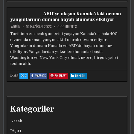
YARGILANDIĞI
YARGILANDIĞI
YARGILANDIĞI
YARGILANDIĞI
DAVANIN
DAVANIN
DAVANIN
DAVANIN
TEMYIZI
TEMYIZI
TEMYIZI
TEMYIZI
IÇIN
IÇIN
IÇIN
IÇIN
ABD’ye ulaşan Kanada’daki orman
454
454
454
454
MILYON
MILYON
MILYON
MILYON
yangınlarının dumanı hayatı olumsuz etkiliyor
DOLARLIK
DOLARLIK
DOLARLIK
DOLARLIK
TEMINATI
TEMINATI
TEMINATI
TEMINATI
BULAMADI
BULAMADI
BULAMADI
BULAMADI
ON
ADMIN
10 HAZIRAN 2023
0 COMMENTS
ABD’YE
ULAŞAN
Tarihinin en sıcak günlerini yaşayan Kanada’da, hala 400
KANADA’DAKI
civarında orman yangını aktif olarak devam ediyor.
ORMAN
YANGINLARININ
Yangınların dumanı Kanada ve ABD’de hayatı olumsuz
DUMANI
HAYATI
etkiliyor. Yangınlardan yükselen dumanlar başta
OLUMSUZ
Washington ve New York City olmak üzere, birçok şehri
ETKILIYOR
teslim aldı.
:
:
:
:
SHARE:
X
FACEBOOK
PINTEREST
LINKEDIN
ABD’YE
ABD’YE
ABD’YE
ABD’YE
ULAŞAN
ULAŞAN
ULAŞAN
ULAŞAN
KANADA’DAKI
KANADA’DAKI
KANADA’DAKI
KANADA’DAKI
ORMAN
ORMAN
ORMAN
ORMAN
YANGINLARININ
YANGINLARININ
YANGINLARININ
YANGINLARININ
DUMANI
DUMANI
DUMANI
DUMANI
HAYATI
HAYATI
HAYATI
HAYATI
OLUMSUZ
OLUMSUZ
OLUMSUZ
OLUMSUZ
ETKILIYOR
ETKILIYOR
ETKILIYOR
ETKILIYOR
Kategoriler
Yasak
“Aşırı