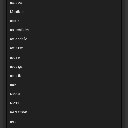
milyon
Minibüs
mısır
motosiklet
mücadele
muhtar
müze
müziği
müzik
nar
NASA
NATO
ne zaman
net