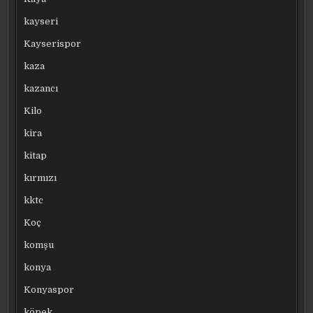
kayseri
Kayserispor
kaza
kazancı
Kilo
kira
kitap
kırmızı
kktc
Koç
komşu
konya
Konyaspor
köpek