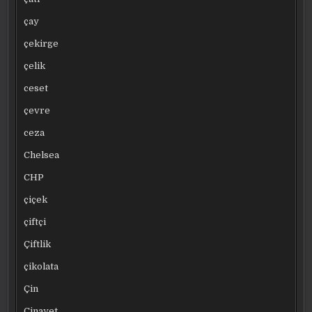
çay
çekirge
çelik
ceset
çevre
ceza
Chelsea
CHP
çiçek
çiftçi
Çiftlik
çikolata
Çin
Cinayet