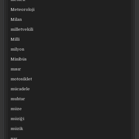
Meteoroloji
Milan
milletvekili
Milli
milyon
Minibüs
mısır
motosiklet
mücadele
muhtar
müze
müziği
müzik
nar