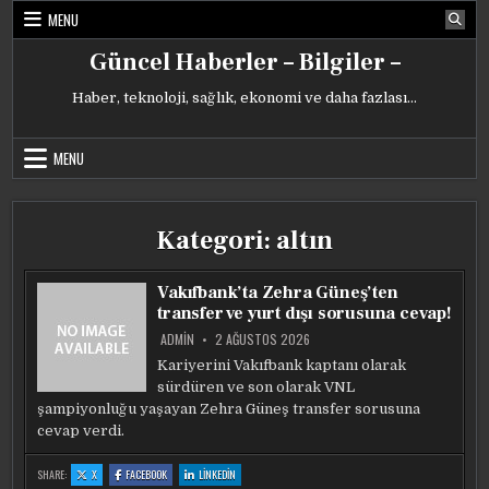
Skip
MENU
to
content
Güncel Haberler – Bilgiler –
Haber, teknoloji, sağlık, ekonomi ve daha fazlası…
MENU
Kategori:
altın
Vakıfbank’ta Zehra Güneş’ten
transfer ve yurt dışı sorusuna cevap!
ADMIN
2 AĞUSTOS 2026
Kariyerini Vakıfbank kaptanı olarak
sürdüren ve son olarak VNL
şampiyonluğu yaşayan Zehra Güneş transfer sorusuna
cevap verdi.
:
:
:
SHARE:
X
FACEBOOK
LINKEDIN
VAKIFBANK’TA
VAKIFBANK’TA
VAKIFBANK’TA