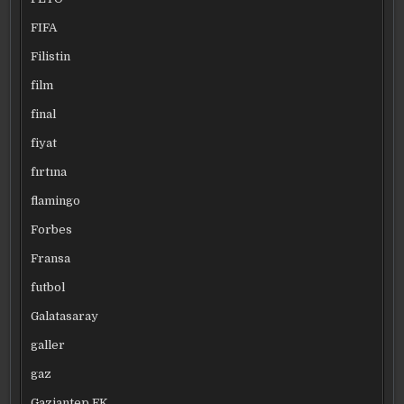
FIFA
Filistin
film
final
fiyat
fırtına
flamingo
Forbes
Fransa
futbol
Galatasaray
galler
gaz
Gaziantep FK