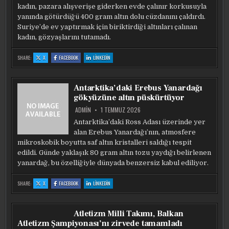
kadın, pazara alışverişe giderken evde çalınır korkusuyla
yanında götürdüğü 400 gram altın dolu cüzdanını çaldırdı.
Suriye’de ev yaptırmak için biriktirdiği altınları çalınan
kadın, gözyaşlarını tutamadı.
:
:
:
SHARE:
X
FACEBOOK
LINKEDIN
ADANA’DA
ADANA’DA
ADANA’DA
EV
EV
EV
YAPTIRMAK
YAPTIRMAK
YAPTIRMAK
IÇIN
IÇIN
IÇIN
BIRIKTIRDIĞI
BIRIKTIRDIĞI
BIRIKTIRDIĞI
Antarktika’daki Erebus Yanardağı
400
400
400
GRAM
GRAM
GRAM
gökyüzüne altın püskürtüyor
ALTINI
ALTINI
ALTINI
PAZARDA
PAZARDA
PAZARDA
ÇALDIRDI
ÇALDIRDI
ÇALDIRDI
ADMIN
1 TEMMUZ 2026
Antarktika’daki Ross Adası üzerinde yer
alan Erebus Yanardağı’nın, atmosfere
mikroskobik boyutta saf altın kristalleri saldığı tespit
edildi. Günde yaklaşık 80 gram altın tozu yaydığı belirlenen
yanardağ, bu özelliğiyle dünyada benzersiz kabul ediliyor.
:
:
:
SHARE:
X
FACEBOOK
LINKEDIN
ANTARKTIKA’DAKI
ANTARKTIKA’DAKI
ANTARKTIKA’DAKI
EREBUS
EREBUS
EREBUS
YANARDAĞI
YANARDAĞI
YANARDAĞI
GÖKYÜZÜNE
GÖKYÜZÜNE
GÖKYÜZÜNE
ALTIN
ALTIN
ALTIN
Atletizm Milli Takımı, Balkan
PÜSKÜRTÜYOR
PÜSKÜRTÜYOR
PÜSKÜRTÜYOR
Atletizm Şampiyonası’nı zirvede tamamladı