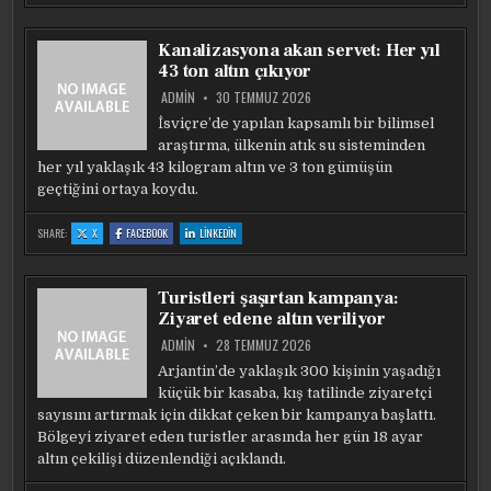
ZEHRA
ZEHRA
ZEHRA
GÜNEŞ’TEN
GÜNEŞ’TEN
GÜNEŞ’TEN
TRANSFER
TRANSFER
TRANSFER
VE
VE
VE
Kanalizasyona akan servet: Her yıl
YURT
YURT
YURT
DIŞI
DIŞI
DIŞI
43 ton altın çıkıyor
SORUSUNA
SORUSUNA
SORUSUNA
CEVAP!
CEVAP!
CEVAP!
ADMIN
30 TEMMUZ 2026
İsviçre’de yapılan kapsamlı bir bilimsel
araştırma, ülkenin atık su sisteminden
her yıl yaklaşık 43 kilogram altın ve 3 ton gümüşün
geçtiğini ortaya koydu.
:
:
:
SHARE:
X
FACEBOOK
LINKEDIN
KANALIZASYONA
KANALIZASYONA
KANALIZASYONA
AKAN
AKAN
AKAN
SERVET:
SERVET:
SERVET:
HER
HER
HER
YIL
YIL
YIL
Turistleri şaşırtan kampanya:
43
43
43
TON
TON
TON
Ziyaret edene altın veriliyor
ALTIN
ALTIN
ALTIN
ÇIKIYOR
ÇIKIYOR
ÇIKIYOR
ADMIN
28 TEMMUZ 2026
Arjantin’de yaklaşık 300 kişinin yaşadığı
küçük bir kasaba, kış tatilinde ziyaretçi
sayısını artırmak için dikkat çeken bir kampanya başlattı.
Bölgeyi ziyaret eden turistler arasında her gün 18 ayar
altın çekilişi düzenlendiği açıklandı.