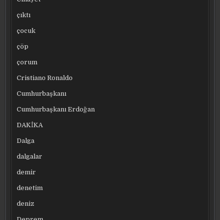
çıktı
çocuk
çöp
çorum
Cristiano Ronaldo
Cumhurbaşkanı
Cumhurbaşkanı Erdoğan
DAKİKA
Dalga
dalgalar
demir
denetim
deniz
Deprem