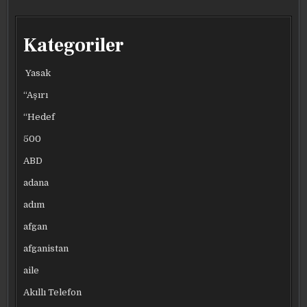
16
16
16
16
MADALYA
MADALYA
MADALYA
MADALYA
ILE
ILE
ILE
ILE
DÖNDÜLER
DÖNDÜLER
DÖNDÜLER
DÖNDÜLER
Kategoriler
Yasak
“Aşırı
“Hedef
500
ABD
adana
adım
afgan
afganistan
aile
Akıllı Telefon