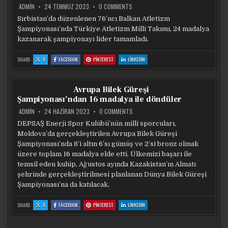
ON
ADMIN
24 TEMMUZ 2023
0 COMMENTS
ATLETIZM
MILLI
Sırbistan’da düzenlenen 76’ncı Balkan Atletizm
TAKIMI,
Şampiyonası’nda Türkiye Atletizm Milli Takımı, 24 madalya
BALKAN
ATLETIZM
kazanarak şampiyonayı lider tamamladı.
ŞAMPIYONASI’NI
ZIRVEDE
TAMAMLADI
:
:
:
:
SHARE:
X
FACEBOOK
PINTEREST
LINKEDIN
ATLETIZM
ATLETIZM
ATLETIZM
ATLETIZM
MILLI
MILLI
MILLI
MILLI
TAKIMI,
TAKIMI,
TAKIMI,
TAKIMI,
BALKAN
BALKAN
BALKAN
BALKAN
ATLETIZM
ATLETIZM
ATLETIZM
ATLETIZM
Avrupa Bilek Güreşi
ŞAMPIYONASI’NI
ŞAMPIYONASI’NI
ŞAMPIYONASI’NI
ŞAMPIYONASI’NI
ZIRVEDE
ZIRVEDE
ZIRVEDE
ZIRVEDE
Şampiyonası’ndan 16 madalya ile döndüler
TAMAMLADI
TAMAMLADI
TAMAMLADI
TAMAMLADI
ON
ADMIN
24 HAZIRAN 2023
0 COMMENTS
AVRUPA
BILEK
DEPSAŞ Enerji Spor Kulübü’nün milli sporcuları,
GÜREŞI
Moldova’da gerçekleştirilen Avrupa Bilek Güreşi
ŞAMPIYONASI’NDAN
16
Şampiyonası’nda 8’i altın 6’sı gümüş ve 2’si bronz olmak
MADALYA
ILE
üzere toplam 16 madalya elde etti. Ülkemizi başarı ile
DÖNDÜLER
temsil eden kulüp, Ağustos ayında Kazakistan’ın Almatı
şehrinde gerçekleştirilmesi planlanan Dünya Bilek Güreşi
Şampiyonası’na da katılacak.
:
:
:
:
SHARE:
X
FACEBOOK
PINTEREST
LINKEDIN
AVRUPA
AVRUPA
AVRUPA
AVRUPA
BILEK
BILEK
BILEK
BILEK
GÜREŞI
GÜREŞI
GÜREŞI
GÜREŞI
ŞAMPIYONASI’NDAN
ŞAMPIYONASI’NDAN
ŞAMPIYONASI’NDAN
ŞAMPIYONASI’NDAN