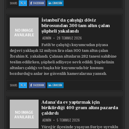
:
:
:
SHARE:
X
FACEBOOK
LINKEDIN
TURISTLERI
TURISTLERI
TURISTLERI
ŞAŞIRTAN
ŞAŞIRTAN
ŞAŞIRTAN
KAMPANYA:
KAMPANYA:
KAMPANYA:
ZIYARET
ZIYARET
ZIYARET
EDENE
EDENE
EDENE
İstanbul’da çalıştığı döviz
ALTIN
ALTIN
ALTIN
VERILIYOR
VERILIYOR
VERILIYOR
bürosundan 300 tam altın çalan
şüpheli yakalandı
ADMIN
28 TEMMUZ 2026
Fatih’te çalıştığı kuyumcudan piyasa
değeri yaklaşık 12 milyon lira olan 300 tam altın çalan
İbrahim K. yakalandı. Çalınan altınların 282 tanesi sahibine
teslim edilirken, şüpheli adliyeye sevk edildi. Şüphelinin
altınları çaldığı ve başka bir kuyumcuda bir kısmını
bozdurduğu anlar ise güvenlik kameralarına yansıdı.
:
:
:
SHARE:
X
FACEBOOK
LINKEDIN
İSTANBUL’DA
İSTANBUL’DA
İSTANBUL’DA
ÇALIŞTIĞI
ÇALIŞTIĞI
ÇALIŞTIĞI
DÖVIZ
DÖVIZ
DÖVIZ
BÜROSUNDAN
BÜROSUNDAN
BÜROSUNDAN
300
300
300
Adana’da ev yaptırmak için
TAM
TAM
TAM
ALTIN
ALTIN
ALTIN
biriktirdiği 400 gram altını pazarda
ÇALAN
ÇALAN
ÇALAN
ŞÜPHELI
ŞÜPHELI
ŞÜPHELI
çaldırdı
YAKALANDI
YAKALANDI
YAKALANDI
ADMIN
5 TEMMUZ 2026
Yüreğir ilçesinde yaşayan Suriye uyruklu