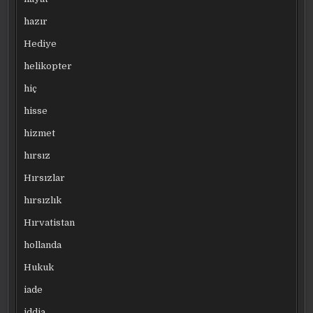
hazır
Hediye
helikopter
hiç
hisse
hizmet
hırsız
Hırsızlar
hırsızlık
Hırvatistan
hollanda
Hukuk
iade
iddia