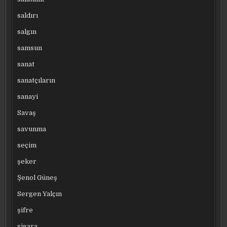
saldırı
salgın
samsun
sanat
sanatçıların
sanayi
Savaş
savunma
seçim
şeker
Şenol Güneş
Sergen Yalçın
şifre
sigara