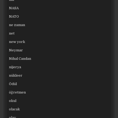
NASA
NATO
ne zaman
net
new york
Neymar
Nihal Candan
nijerya
nükleer
Ödül
öğretmen
okul
olacak
olay