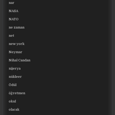
nar
NASA
NATO
ne zaman
net
new york
Neymar
Nihal Candan
nijerya
nükleer
Ödül
öğretmen
okul
olacak