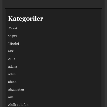
ELEKTRIKLI
ELEKTRIKLI
ELEKTRIKLI
ELEKTRIKLI
YAPTI
YAPTI
YAPTI
YAPTI
Kategoriler
Yasak
“Aşırı
“Hedef
500
ABD
adana
adım
afgan
afganistan
aile
Akıllı Telefon