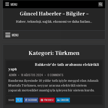
Skip
MENU
to
content
Güncel Haberler – Bilgiler –
Haber, teknoloji, sağlık, ekonomi ve daha fazlası…
MENU
Kategori:
Türkmen
Balıkesir’de tatlı arabasını elektrikli
yaptı
ON
ADMIN
18 AĞUSTOS 2024
0 COMMENTS
BALIKESIR’DE
TATLI
Bandırma ilçesinde 18 yıldır tatlı işiyle meşgul olan Adanalı
ARABASINI
Mustafa Türkmen, seyyar aracına elektrikli sistem
ELEKTRIKLI
YAPTI
yaparak motosiklet mantığıyla işleyen bir sistem kurdu.
:
:
:
:
SHARE:
X
FACEBOOK
PINTEREST
LINKEDIN
BALIKESIR’DE
BALIKESIR’DE
BALIKESIR’DE
BALIKESIR’DE
TATLI
TATLI
TATLI
TATLI
ARABASINI
ARABASINI
ARABASINI
ARABASINI