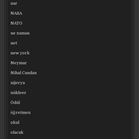
nar
NASA
NATO
ne zaman
net
new york
Neymar
Nihal Candan
nijerya
nükleer
Ödül
öğretmen
okul
olacak