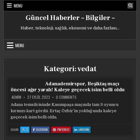
Skip
MENU
to
content
Güncel Haberler – Bilgiler –
Haber, teknoloji, sağlık, ekonomi ve daha fazlası…
MENU
Kategori:
vedat
Adanademirspor, Beşiktaş maçı
öncesi ağır yaralı! Kaleye geçecek isim belli oldu
ON
ADMIN
27 EYLÜL 2023
0 COMMENTS
ADANADEMIRSPOR,
BEŞIKTAŞ
Adana temsilcisinde Kasımpaşa maçında tam 3 oyuncu
MAÇI
kırmızı kart gördü. Ertaç Özbir’in yokluğunda kaleye
ÖNCESI
AĞIR
geçecek isim belli oldu.
YARALI!
KALEYE
GEÇECEK
:
:
:
:
SHARE:
X
FACEBOOK
PINTEREST
LINKEDIN
ISIM
ADANADEMIRSPOR,
ADANADEMIRSPOR,
ADANADEMIRSPOR,
ADANADEMIRSPOR,
BELLI
BEŞIKTAŞ
BEŞIKTAŞ
BEŞIKTAŞ
BEŞIKTAŞ
OLDU
MAÇI
MAÇI
MAÇI
MAÇI