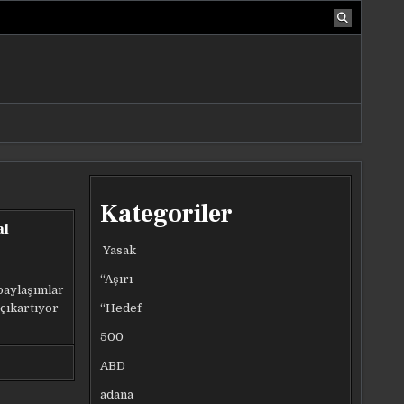
Kategoriler
al
Yasak
“Aşırı
 paylaşımlar
“Hedef
 çıkartıyor
500
ABD
adana