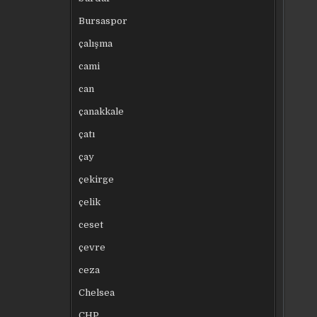
Bursaspor
çalışma
cami
can
çanakkale
çatı
çay
çekirge
çelik
ceset
çevre
ceza
Chelsea
CHP