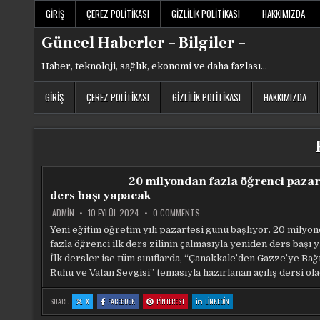
Skip
GIRIŞ
ÇEREZ POLITIKASI
GIZLILIK POLITIKASI
HAKKIMIZDA
to
content
Güncel Haberler – Bilgiler –
Haber, teknoloji, sağlık, ekonomi ve daha fazlası…
GIRIŞ
ÇEREZ POLITIKASI
GIZLILIK POLITIKASI
HAKKIMIZDA
20 milyondan fazla öğrenci pazar
ders başı yapacak
ON
ADMIN
10 EYLÜL 2024
0 COMMENTS
20
MILYONDAN
Yeni eğitim öğretim yılı pazartesi günü başlıyor. 20 milyo
FAZLA
fazla öğrenci ilk ders zilinin çalmasıyla yeniden ders başı 
ÖĞRENCI
PAZARTESI
İlk dersler ise tüm sınıflarda, “Çanakkale’den Gazze’ye Bağ
DERS
BAŞI
Ruhu ve Vatan Sevgisi” temasıyla hazırlanan açılış dersi ola
YAPACAK
:
:
:
:
SHARE:
X
FACEBOOK
PINTEREST
LINKEDIN
20
20
20
20
MILYONDAN
MILYONDAN
MILYONDAN
MILYONDAN