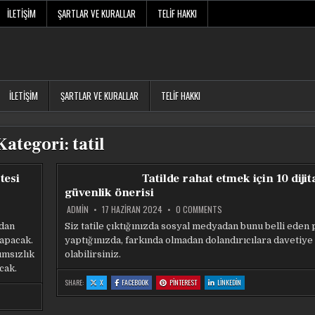
İLETIŞIM
ŞARTLAR VE KURALLAR
TELIF HAKKI
İLETIŞIM
ŞARTLAR VE KURALLAR
TELIF HAKKI
Kategori:
tatil
tesi
Tatilde rahat etmek için 10 dijit
güvenlik önerisi
ON
ADMIN
17 HAZIRAN 2024
0 COMMENTS
TATILDE
RAHAT
ndan
Siz tatile çıktığınızda sosyal medyadan bunu belli eden
ETMEK
yapacak.
yaptığınızda, farkında olmadan dolandırıcılara davetiye
IÇIN
10
ımsızlık
olabilirsiniz.
DIJITAL
GÜVENLIK
cak.
ÖNERISI
:
:
:
:
SHARE:
X
FACEBOOK
PINTEREST
LINKEDIN
TATILDE
TATILDE
TATILDE
TATILDE
RAHAT
RAHAT
RAHAT
RAHAT
ETMEK
ETMEK
ETMEK
ETMEK
IÇIN
IÇIN
IÇIN
IÇIN