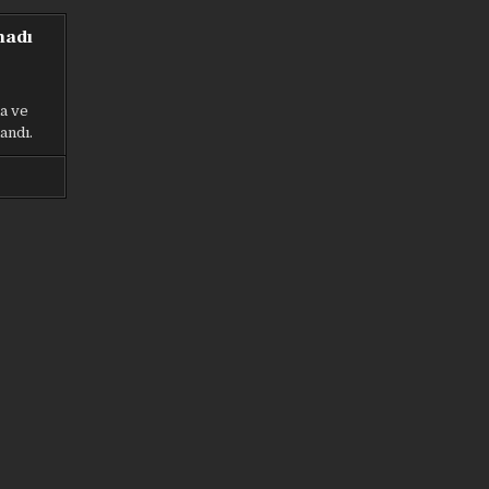
10
10
10
10
DIJITAL
DIJITAL
DIJITAL
DIJITAL
GÜVENLIK
GÜVENLIK
GÜVENLIK
GÜVENLIK
madı
ÖNERISI
ÖNERISI
ÖNERISI
ÖNERISI
da ve
andı.