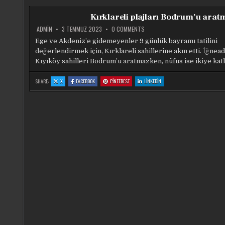
FAZLA
FAZLA
FAZLA
FAZLA
ÖĞRENCI
ÖĞRENCI
ÖĞRENCI
ÖĞRENCI
PAZARTESI
PAZARTESI
PAZARTESI
PAZARTESI
Kırklareli plajları Bodrum’u arat
DERS
DERS
DERS
DERS
BAŞI
BAŞI
BAŞI
BAŞI
YAPACAK
YAPACAK
YAPACAK
YAPACAK
ON
ADMIN
3 TEMMUZ 2023
0 COMMENTS
KIRKLARELI
PLAJLARI
Ege ve Akdeniz’e gidemeyenler 9 günlük bayramı tatilini
BODRUM’U
değerlendirmek için, Kırklareli sahillerine akın etti. İğnea
ARATMADI
Kıyıköy sahilleri Bodrum’u aratmazken, nüfus ise ikiye katl
:
:
:
:
SHARE:
X
FACEBOOK
PINTEREST
LINKEDIN
KIRKLARELI
KIRKLARELI
KIRKLARELI
KIRKLARELI
PLAJLARI
PLAJLARI
PLAJLARI
PLAJLARI
BODRUM’U
BODRUM’U
BODRUM’U
BODRUM’U
ARATMADI
ARATMADI
ARATMADI
ARATMADI