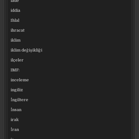
iade
iddia
Ihlal
ihracat
iklim
iklim değişikliği
ilçeler
IMF:
inceleme
ingiliz
İngiltere
İnsan
irak
İran