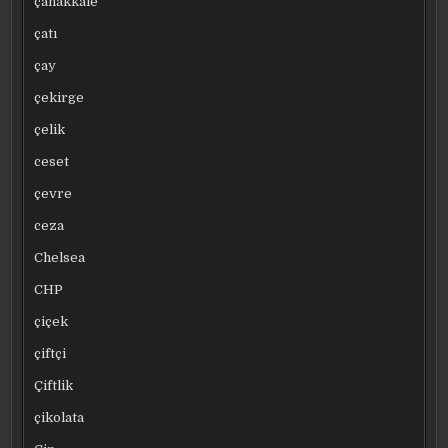
çanakkale
çatı
çay
çekirge
çelik
ceset
çevre
ceza
Chelsea
CHP
çiçek
çiftçi
Çiftlik
çikolata