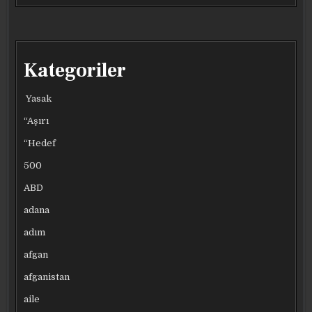
BAŞBAKANI
BAŞBAKANI
BAŞBAKANI
BAŞBAKANI
PAŞINYAN:
PAŞINYAN:
PAŞINYAN:
PAŞINYAN:
BAĞIMSIZLIK
BAĞIMSIZLIK
BAĞIMSIZLIK
BAĞIMSIZLIK
BILDIRGEMIZ
BILDIRGEMIZ
BILDIRGEMIZ
BILDIRGEMIZ
SAVAŞ
SAVAŞ
SAVAŞ
SAVAŞ
ÇIKARACAK
ÇIKARACAK
ÇIKARACAK
ÇIKARACAK
Kategoriler
Yasak
“Aşırı
“Hedef
500
ABD
adana
adım
afgan
afganistan
aile