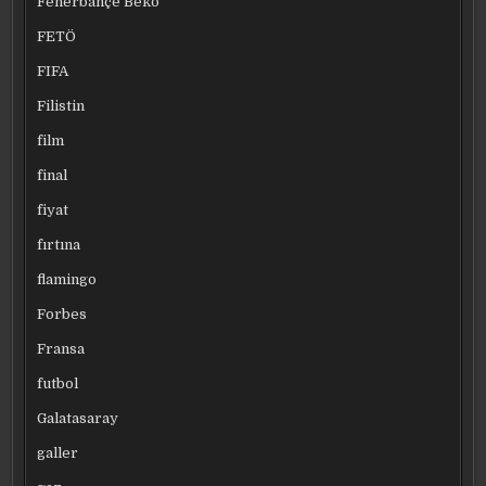
Fenerbahçe Beko
FETÖ
FIFA
Filistin
film
final
fiyat
fırtına
flamingo
Forbes
Fransa
futbol
Galatasaray
galler