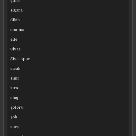
şifre
sigara
Silah
sinema
site
Sivas
Sivasspor
sıcak
sınır
sıra
slug
şoförü
şok
soru