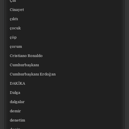
Çin
Cinayet
çıktı
çocuk
çöp
çorum
Cristiano Ronaldo
Cumhurbaşkanı
Cumhurbaşkanı Erdoğan
DAKİKA
Dalga
dalgalar
demir
denetim