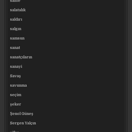
sahte
salatalık
saldırı
salgın
samsun
sanat
sanatçıların
sanayi
Savaş
savunma
seçim
şeker
Şenol Güneş
Sergen Yalçın