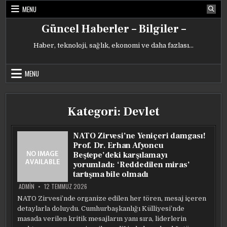
Skip
MENU
to
content
Güncel Haberler – Bilgiler –
Haber, teknoloji, sağlık, ekonomi ve daha fazlası…
MENU
Kategori:
Devlet
NATO Zirvesi’ne Yeniçeri damgası!
Prof. Dr. Erhan Afyoncu
Beştepe’deki karşılamayı
yorumladı: ‘Reddedilen miras’
tartışma bile olmadı
ADMIN
12 TEMMUZ 2026
NATO Zirvesi’nde organize edilen her tören, mesaj içeren
detaylarla doluydu. Cumhurbaşkanlığı Külliyesi’nde
masada verilen kritik mesajların yanı sıra, liderlerin