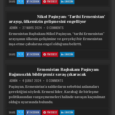
:
:
:
:
SHARE:
X
FACEBOOK
PINTEREST
LINKEDIN
ZELENSKY:
ZELENSKY:
ZELENSKY:
ZELENSKY:
PUTIN’IN
PUTIN’IN
PUTIN’IN
PUTIN’IN
SAVAŞI
SAVAŞI
SAVAŞI
SAVAŞI
UZATMAK
UZATMAK
UZATMAK
UZATMAK
IÇIN
IÇIN
IÇIN
IÇIN
Nikol Paşinyan: ‘Tarihi Ermenistan’
BAHANELERINI
BAHANELERINI
BAHANELERINI
BAHANELERINI
GÖRECEĞIZ
GÖRECEĞIZ
GÖRECEĞIZ
GÖRECEĞIZ
arayışı, ülkemizin gelişmesini engelliyor
ON
ADMIN
27 MAYIS 2024
0 COMMENTS
NIKOL
PAŞINYAN:
Ermenistan Başbakanı Nikol Paşinyan, “tarihi Ermenistan”
‘TARIHI
arayışının ülkenin gelişimine ve gerçekçi bir Ermenistan
ERMENISTAN’
ARAYIŞI,
inşa etme çabalarına engel olduğunu belirtti.
ÜLKEMIZIN
GELIŞMESINI
ENGELLIYOR
:
:
:
:
SHARE:
X
FACEBOOK
PINTEREST
LINKEDIN
NIKOL
NIKOL
NIKOL
NIKOL
PAŞINYAN:
PAŞINYAN:
PAŞINYAN:
PAŞINYAN:
‘TARIHI
‘TARIHI
‘TARIHI
‘TARIHI
ERMENISTAN’
ERMENISTAN’
ERMENISTAN’
ERMENISTAN’
ARAYIŞI,
ARAYIŞI,
ARAYIŞI,
ARAYIŞI,
Ermenistan Başbakanı Paşinyan:
ÜLKEMIZIN
ÜLKEMIZIN
ÜLKEMIZIN
ÜLKEMIZIN
GELIŞMESINI
GELIŞMESINI
GELIŞMESINI
GELIŞMESINI
Bağımsızlık bildirgemiz savaş çıkaracak
ENGELLIYOR
ENGELLIYOR
ENGELLIYOR
ENGELLIYOR
ON
ADMIN
4 ŞUBAT 2024
0 COMMENTS
ERMENISTAN
BAŞBAKANI
Paşinyan, Ermenistan’a saldırıların sebebini anlamaları
PAŞINYAN:
gerektiğini söyledi. Ermeni lider, Karabağ ile birleşme
BAĞIMSIZLIK
BILDIRGEMIZ
politikasından vazgeçmemeleri halinde savaşın kaçınılmaz
SAVAŞ
ÇIKARACAK
olduğu uyarısında bulundu.
:
:
:
:
SHARE:
X
FACEBOOK
PINTEREST
LINKEDIN
ERMENISTAN
ERMENISTAN
ERMENISTAN
ERMENISTAN