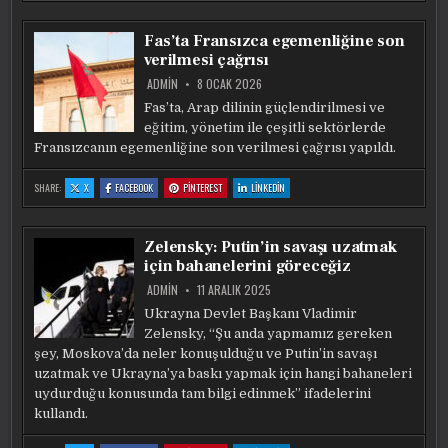
GEÇICI
GEÇICI
GEÇICI
DEVLET
DEVLET
DEVLET
BAŞKANLIĞI’NA
BAŞKANLIĞI’NA
BAŞKANLIĞI’NA
JOSE
JOSE
JOSE
Fas’ta Fransızca egemenliğine son
MARIA
MARIA
MARIA
BALCAZAR
BALCAZAR
BALCAZAR
verilmesi çağrısı
SEÇILDI
SEÇILDI
SEÇILDI
ADMIN
8 OCAK 2026
Fas’ta, Arap dilinin güçlendirilmesi ve
eğitim, yönetim ile çeşitli sektörlerde
Fransızcanın egemenliğine son verilmesi çağrısı yapıldı.
:
:
:
:
SHARE:
X
FACEBOOK
PINTEREST
LINKEDIN
FAS’TA
FAS’TA
FAS’TA
FAS’TA
FRANSIZCA
FRANSIZCA
FRANSIZCA
FRANSIZCA
EGEMENLIĞINE
EGEMENLIĞINE
EGEMENLIĞINE
EGEMENLIĞINE
SON
SON
SON
SON
VERILMESI
VERILMESI
VERILMESI
VERILMESI
Zelensky: Putin’in savaşı uzatmak
ÇAĞRISI
ÇAĞRISI
ÇAĞRISI
ÇAĞRISI
için bahanelerini göreceğiz
ADMIN
11 ARALIK 2025
Ukrayna Devlet Başkanı Vladimir
Zelensky, “Şu anda yapmamız gereken
şey, Moskova’da neler konuşulduğu ve Putin’in savaşı
uzatmak ve Ukrayna’ya baskı yapmak için hangi bahaneleri
uydurduğu konusunda tam bilgi edinmek” ifadelerini
kullandı.