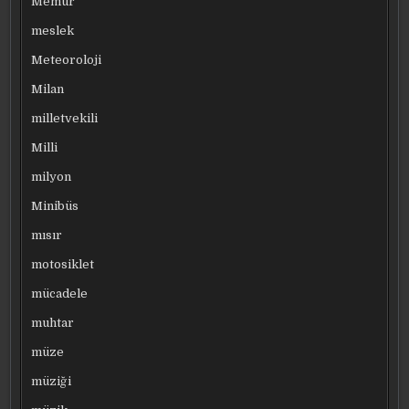
Memur
meslek
Meteoroloji
Milan
milletvekili
Milli
milyon
Minibüs
mısır
motosiklet
mücadele
muhtar
müze
müziği