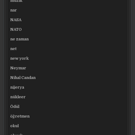
müzik
nar
NASA
NATO
ne zaman
net
new york
Neymar
Nihal Candan
nijerya
nükleer
Ödül
öğretmen
okul