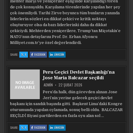
mehter marşı ve yeniçeriler eşliğinde karşılandığı tören
de çok konuşuldu. Karşılama törenlerinde yapılan her şey
çok önemliydi. Tarihi Zirve boyunca tüm bunların yanında
liderlerin sözleri en dikkat çekici ve kritik noktayı
oluşturuyor olsa da bazı liderlerinki daha da dikkat
çekiciydi. Mehterden yeniçerilere, Trump’tan Miçotakis’e
NATO’nun detaylarını Prof. Dr. Erhan Afyoncu
Milliyet.com.tr’ye özel değerlendirdi.
:
:
:
SHARE:
X
FACEBOOK
LINKEDIN
NATO
NATO
NATO
ZIRVESI’NE
ZIRVESI’NE
ZIRVESI’NE
YENIÇERI
YENIÇERI
YENIÇERI
DAMGASI!
DAMGASI!
DAMGASI!
PROF.
PROF.
PROF.
Peru Geçici Devlet Başkanlığı’na
DR.
DR.
DR.
ERHAN
ERHAN
ERHAN
Jose Maria Balcazar seçildi
AFYONCU
AFYONCU
AFYONCU
BEŞTEPE’DEKI
BEŞTEPE’DEKI
BEŞTEPE’DEKI
KARŞILAMAYI
KARŞILAMAYI
KARŞILAMAYI
ADMIN
22 ŞUBAT 2026
YORUMLADI:
YORUMLADI:
YORUMLADI:
‘REDDEDILEN
‘REDDEDILEN
‘REDDEDILEN
Peru’da halk, dün görevden alınan Jose
MIRAS’
MIRAS’
MIRAS’
TARTIŞMA
TARTIŞMA
TARTIŞMA
Jeri’nin yerine gelecek geçici devlet
BILE
BILE
BILE
OLMADI
OLMADI
OLMADI
başkanı için sandık başında gitti. Başkent Lima’daki Kongre
oturumunda yapılan oylamada, sonuç belli oldu. BALCAZAR
SEÇİLDİ Siyasi partilerden en fazla oyu alan sol …
:
:
:
SHARE:
X
FACEBOOK
LINKEDIN
PERU
PERU
PERU