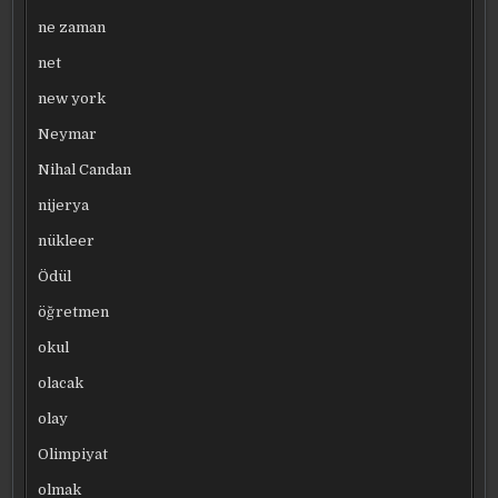
ne zaman
net
new york
Neymar
Nihal Candan
nijerya
nükleer
Ödül
öğretmen
okul
olacak
olay
Olimpiyat
olmak