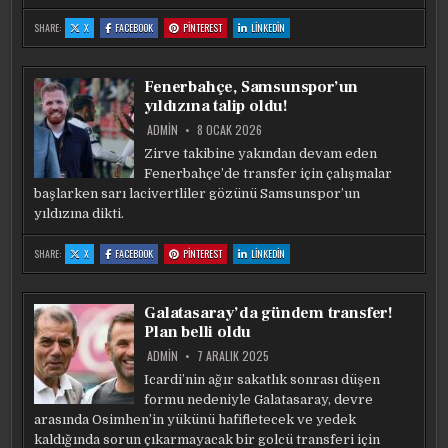
:
:
:
:
SHARE:
X
FACEBOOK
PINTEREST
LINKEDIN
FENERBAHÇE-
FENERBAHÇE-
FENERBAHÇE-
FENERBAHÇE-
BEŞIKTAŞ
BEŞIKTAŞ
BEŞIKTAŞ
BEŞIKTAŞ
DERBISI
DERBISI
DERBISI
DERBISI
SONRASI
SONRASI
SONRASI
SONRASI
DOMENICO
DOMENICO
DOMENICO
DOMENICO
Fenerbahçe, Samsunspor’un
TEDESCO’DAN
TEDESCO’DAN
TEDESCO’DAN
TEDESCO’DAN
FLAŞ
FLAŞ
FLAŞ
FLAŞ
yıldızına talip oldu!
SÖZLER:
SÖZLER:
SÖZLER:
SÖZLER:
PARAYLA
PARAYLA
PARAYLA
PARAYLA
ALINACAK
ALINACAK
ALINACAK
ALINACAK
ADMIN
8 OCAK 2026
BIR
BIR
BIR
BIR
ŞEY
ŞEY
ŞEY
ŞEY
Zirve takibine yakından devam eden
DEĞIL
DEĞIL
DEĞIL
DEĞIL
BU
BU
BU
BU
Fenerbahçe’de transfer için çalışmalar
başlarken sarı lacivertliler gözünü Samsunspor’un
yıldızına dikti.
:
:
:
:
SHARE:
X
FACEBOOK
PINTEREST
LINKEDIN
FENERBAHÇE,
FENERBAHÇE,
FENERBAHÇE,
FENERBAHÇE,
SAMSUNSPOR’UN
SAMSUNSPOR’UN
SAMSUNSPOR’UN
SAMSUNSPOR’UN
YILDIZINA
YILDIZINA
YILDIZINA
YILDIZINA
TALIP
TALIP
TALIP
TALIP
OLDU!
OLDU!
OLDU!
OLDU!
Galatasaray’da gündem transfer!
Plan belli oldu
ADMIN
7 ARALIK 2025
Icardi’nin ağır sakatlık sonrası düşen
formu nedeniyle Galatasaray, devre
arasında Osimhen’in yükünü hafifletecek ve yedek
kaldığında sorun çıkarmayacak bir golcü transferi için