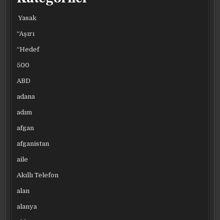
Yasak
“Aşırı
“Hedef
500
ABD
adana
adım
afgan
afganistan
aile
Akıllı Telefon
alan
alanya