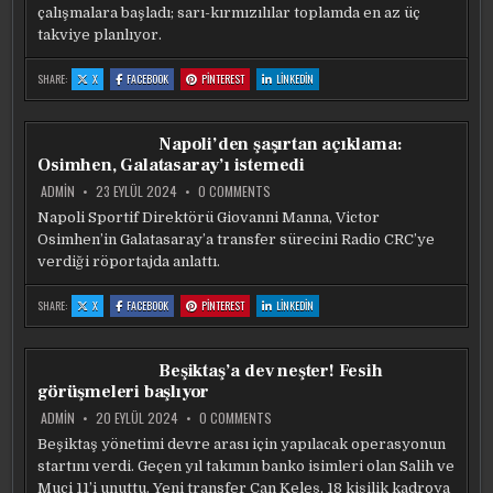
çalışmalara başladı; sarı-kırmızılılar toplamda en az üç
takviye planlıyor.
:
:
:
:
SHARE:
X
FACEBOOK
PINTEREST
LINKEDIN
GALATASARAY’DA
GALATASARAY’DA
GALATASARAY’DA
GALATASARAY’DA
GÜNDEM
GÜNDEM
GÜNDEM
GÜNDEM
TRANSFER!
TRANSFER!
TRANSFER!
TRANSFER!
PLAN
PLAN
PLAN
PLAN
BELLI
BELLI
BELLI
BELLI
Napoli’den şaşırtan açıklama:
OLDU
OLDU
OLDU
OLDU
Osimhen, Galatasaray’ı istemedi
ON
ADMIN
23 EYLÜL 2024
0 COMMENTS
NAPOLI’DEN
ŞAŞIRTAN
Napoli Sportif Direktörü Giovanni Manna, Victor
AÇIKLAMA:
Osimhen’in Galatasaray’a transfer sürecini Radio CRC’ye
OSIMHEN,
GALATASARAY’I
verdiği röportajda anlattı.
ISTEMEDI
:
:
:
:
SHARE:
X
FACEBOOK
PINTEREST
LINKEDIN
NAPOLI’DEN
NAPOLI’DEN
NAPOLI’DEN
NAPOLI’DEN
ŞAŞIRTAN
ŞAŞIRTAN
ŞAŞIRTAN
ŞAŞIRTAN
AÇIKLAMA:
AÇIKLAMA:
AÇIKLAMA:
AÇIKLAMA:
OSIMHEN,
OSIMHEN,
OSIMHEN,
OSIMHEN,
GALATASARAY’I
GALATASARAY’I
GALATASARAY’I
GALATASARAY’I
Beşiktaş’a dev neşter! Fesih
ISTEMEDI
ISTEMEDI
ISTEMEDI
ISTEMEDI
görüşmeleri başlıyor
ON
ADMIN
20 EYLÜL 2024
0 COMMENTS
BEŞIKTAŞ’A
DEV
Beşiktaş yönetimi devre arası için yapılacak operasyonun
NEŞTER!
startını verdi. Geçen yıl takımın banko isimleri olan Salih ve
FESIH
GÖRÜŞMELERI
Muçi 11’i unuttu. Yeni transfer Can Keleş, 18 kişilik kadroya