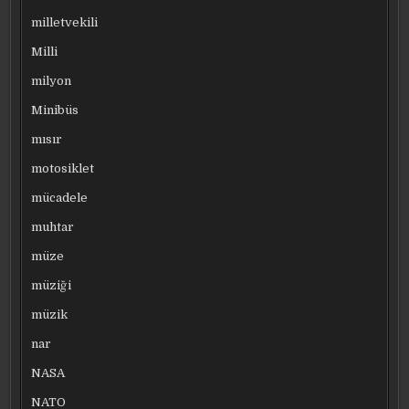
milletvekili
Milli
milyon
Minibüs
mısır
motosiklet
mücadele
muhtar
müze
müziği
müzik
nar
NASA
NATO