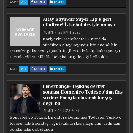
:
:
:
SHARE:
X
FACEBOOK
LINKEDIN
ALTAY
ALTAY
ALTAY
BAYINDIR
BAYINDIR
BAYINDIR
TÜRKIYE’YE
TÜRKIYE’YE
TÜRKIYE’YE
GERI
GERI
GERI
DÖNÜYOR!
DÖNÜYOR!
DÖNÜYOR!
Altay Bayındır Süper Lig’e geri
SÜPER
SÜPER
SÜPER
LIG
LIG
LIG
dönüyor! İstanbul deviyle anlaştı
DEVI
DEVI
DEVI
IÇIN
IÇIN
IÇIN
MAAŞINDA
MAAŞINDA
MAAŞINDA
ADMIN
25 MART 2026
FEDAKARLIK
FEDAKARLIK
FEDAKARLIK
Kariyerini Manchester United’da
sürdüren Altay Bayındır için önemli bir
transfer gelişmesi yaşandı. İngiltere’de kalıp kalmayacağı
merak edilen milli file bekçisinin geleceği belli oldu.
:
:
:
SHARE:
X
FACEBOOK
LINKEDIN
ALTAY
ALTAY
ALTAY
BAYINDIR
BAYINDIR
BAYINDIR
SÜPER
SÜPER
SÜPER
LIG’E
LIG’E
LIG’E
GERI
GERI
GERI
Fenerbahçe-Beşiktaş derbisi
DÖNÜYOR!
DÖNÜYOR!
DÖNÜYOR!
İSTANBUL
İSTANBUL
İSTANBUL
sonrası Domenico Tedesco’dan flaş
DEVIYLE
DEVIYLE
DEVIYLE
ANLAŞTI
ANLAŞTI
ANLAŞTI
sözler: Parayla alınacak bir şey
değil bu
ADMIN
14 OCAK 2026
Fenerbahçe Teknik Direktörü Domenico Tedesco, Türkiye
Kupası’nda Beşiktaş’ı ağırladıkları karşılaşmanın ardından
açıklamalarda bulundu.