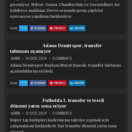
BAŞLIYOR
giremiyor. Ndour, Onana, Chamberlain ve Zaynutdinov ise
kulübeye mahkum. Devre arasında geniş çaplı bir
operasyon yapılması bekleniyor.
:
:
:
:
SHARE:
X
FACEBOOK
PINTEREST
LINKEDIN
BEŞIKTAŞ’A
BEŞIKTAŞ’A
BEŞIKTAŞ’A
BEŞIKTAŞ’A
DEV
DEV
DEV
DEV
NEŞTER!
NEŞTER!
NEŞTER!
NEŞTER!
FESIH
FESIH
FESIH
FESIH
GÖRÜŞMELERI
GÖRÜŞMELERI
GÖRÜŞMELERI
GÖRÜŞMELERI
Adana Demirspor, transfer
BAŞLIYOR
BAŞLIYOR
BAŞLIYOR
BAŞLIYOR
tahtasını açamıyor
ON
ADMIN
14 EYLÜL 2024
0 COMMENTS
ADANA
DEMIRSPOR,
Adana Demirspor Başkanı Murat Sancak, transfer tahtasını
TRANSFER
açamadıklarını söyledi.
TAHTASINI
AÇAMIYOR
:
:
:
:
SHARE:
X
FACEBOOK
PINTEREST
LINKEDIN
ADANA
ADANA
ADANA
ADANA
DEMIRSPOR,
DEMIRSPOR,
DEMIRSPOR,
DEMIRSPOR,
TRANSFER
TRANSFER
TRANSFER
TRANSFER
TAHTASINI
TAHTASINI
TAHTASINI
TAHTASINI
AÇAMIYOR
AÇAMIYOR
AÇAMIYOR
AÇAMIYOR
Futbolda 1. transfer ve tescil
dönemi yarın sona eriyor
ON
ADMIN
12 EYLÜL 2024
0 COMMENTS
FUTBOLDA
1.
Süper Lig kulüpleri kadrolarına takviye yapmak için
TRANSFER
çalışmalarını hızlandırdı. Yaz transfer dönemi yarın sona
VE
TESCIL
erecek.