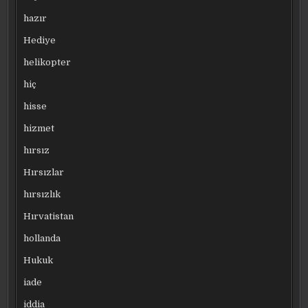
hazır
Hediye
helikopter
hiç
hisse
hizmet
hırsız
Hırsızlar
hırsızlık
Hırvatistan
hollanda
Hukuk
iade
iddia