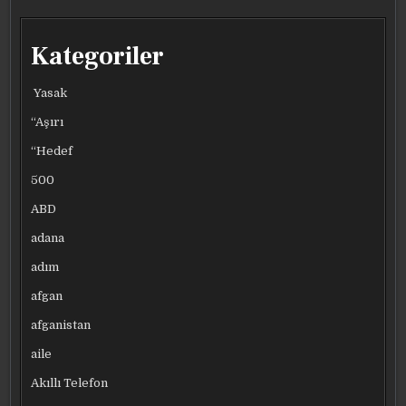
GÖNDERDI
GÖNDERDI
GÖNDERDI
GÖNDERDI
Kategoriler
Yasak
“Aşırı
“Hedef
500
ABD
adana
adım
afgan
afganistan
aile
Akıllı Telefon