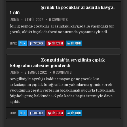
HUSUMETLISINI
HUSUMETLISINI
HUSUMETLISINI
HUSUMETLISINI
BIÇAKLADI
BIÇAKLADI
BIÇAKLADI
BIÇAKLADI
Şırnak’ta çocuklar arasında kavga:
1 ölü
ON
ADMIN
7 EYLÜL 2024
0 COMMENTS
ŞIRNAK’TA
ÇOCUKLAR
İdil ilçesinde çocuklar arasındaki kavgada 14 yaşındaki bir
ARASINDA
çocuk, aldığı bıçak darbesi sonucunda yaşamını yitirdi.
KAVGA:
1
ÖLÜ
:
:
:
:
SHARE:
X
FACEBOOK
PINTEREST
LINKEDIN
ŞIRNAK’TA
ŞIRNAK’TA
ŞIRNAK’TA
ŞIRNAK’TA
ÇOCUKLAR
ÇOCUKLAR
ÇOCUKLAR
ÇOCUKLAR
ARASINDA
ARASINDA
ARASINDA
ARASINDA
KAVGA:
KAVGA:
KAVGA:
KAVGA:
1
1
1
1
Zonguldak’ta sevgilinin çıplak
ÖLÜ
ÖLÜ
ÖLÜ
ÖLÜ
fotoğrafını ailesine gönderdi
ON
ADMIN
2 TEMMUZ 2023
0 COMMENTS
ZONGULDAK’TA
SEVGILININ
Sevgilisiyle ayrılığı kaldıramayan genç çocuk, kız
ÇIPLAK
arkadaşının çıplak fotoğraflarını yakınlarına göndererek
FOTOĞRAFINI
AILESINE
vücudunun çeşitli yerlerini bıçaklamak suçuyla tutuklandı.
GÖNDERDI
Şüpheli genç hakkında 25 yıla kadar hapis istemiyle dava
açıldı.
:
:
:
:
SHARE:
X
FACEBOOK
PINTEREST
LINKEDIN
ZONGULDAK’TA
ZONGULDAK’TA
ZONGULDAK’TA
ZONGULDAK’TA
SEVGILININ
SEVGILININ
SEVGILININ
SEVGILININ
ÇIPLAK
ÇIPLAK
ÇIPLAK
ÇIPLAK
FOTOĞRAFINI
FOTOĞRAFINI
FOTOĞRAFINI
FOTOĞRAFINI
AILESINE
AILESINE
AILESINE
AILESINE