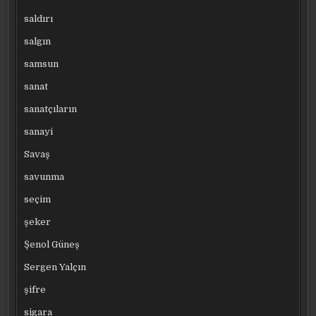
saldırı
salgın
samsun
sanat
sanatçıların
sanayi
Savaş
savunma
seçim
şeker
Şenol Güneş
Sergen Yalçın
şifre
sigara