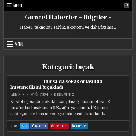
Skip
MENU
to
content
Güncel Haberler – Bilgiler –
Haber, teknoloji, sağlık, ekonomi ve daha fazlası…
MENU
Kategori:
bıçak
Bursa’da sokak ortasında
husumetlisini bıçakladı
ON
ADMIN
21 EYLÜL 2024
0 COMMENTS
BURSA’DA
SOKAK
Kestel ilçesinde sokakta karşılaştığı husumetlisi İ.K.
ORTASINDA
tarafından bıçaklanan S.K., ağır yaralandı. İ.K.isimli
HUSUMETLISINI
BIÇAKLADI
saldırgan ise kısa sürede yakalanarak tutuklandı.
:
:
:
:
SHARE:
X
FACEBOOK
PINTEREST
LINKEDIN
BURSA’DA
BURSA’DA
BURSA’DA
BURSA’DA
SOKAK
SOKAK
SOKAK
SOKAK
ORTASINDA
ORTASINDA
ORTASINDA
ORTASINDA