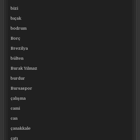
bizi
bıçak
bodrum
Borç
Brezilya
bülten
Burak Yılmaz
burdur
Bursaspor
çalışma
cami
can
çanakkale
çatı