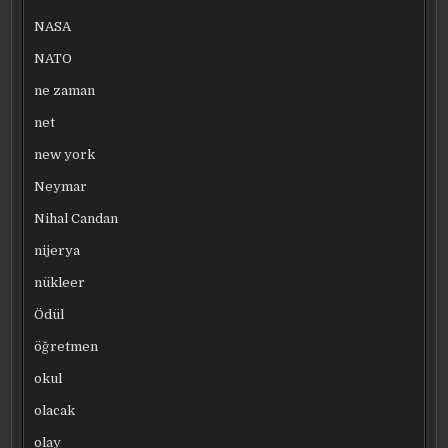
NASA
NATO
ne zaman
net
new york
Neymar
Nihal Candan
nijerya
nükleer
Ödül
öğretmen
okul
olacak
olay