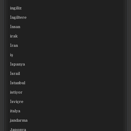
ingiliz
İngiltere
İnsan
irak
İran
iş
İspanya
İsrail
İstanbul
istiyor
İsviçre
italya
jandarma
Japonya