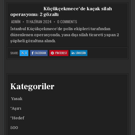
ŞAHSIN
ŞAHSIN
ŞAHSIN
ŞAHSIN
DÜKKANINI
DÜKKANINI
DÜKKANINI
DÜKKANINI
Küçükçekmece’de kaçak silah
KURŞUNLADI
KURŞUNLADI
KURŞUNLADI
KURŞUNLADI
operasyonu: 2 gözaltı
ON
ADMIN
11 HAZIRAN 2024
0 COMMENTS
KÜÇÜKÇEKMECE’DE
KAÇAK
İstanbul Küçükçekmece’de polis ekipleri tarafından
SILAH
düzenlenen operasyonda, yasa dışı silah ticareti yapan 2
OPERASYONU:
2
şüpheli gözaltına alındı.
GÖZALTI
:
:
:
:
SHARE:
X
FACEBOOK
PINTEREST
LINKEDIN
KÜÇÜKÇEKMECE’DE
KÜÇÜKÇEKMECE’DE
KÜÇÜKÇEKMECE’DE
KÜÇÜKÇEKMECE’DE
KAÇAK
KAÇAK
KAÇAK
KAÇAK
SILAH
SILAH
SILAH
SILAH
OPERASYONU:
OPERASYONU:
OPERASYONU:
OPERASYONU:
2
2
2
2
GÖZALTI
GÖZALTI
GÖZALTI
GÖZALTI
Kategoriler
Yasak
“Aşırı
“Hedef
500