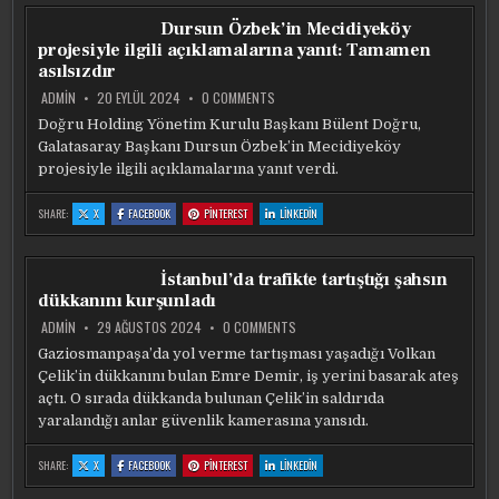
50
50
50
KIŞI
KIŞI
KIŞI
Dursun Özbek’in Mecidiyeköy
ÖLDÜ
ÖLDÜ
ÖLDÜ
projesiyle ilgili açıklamalarına yanıt: Tamamen
asılsızdır
ON
ADMIN
20 EYLÜL 2024
0 COMMENTS
DURSUN
ÖZBEK’IN
Doğru Holding Yönetim Kurulu Başkanı Bülent Doğru,
MECIDIYEKÖY
Galatasaray Başkanı Dursun Özbek’in Mecidiyeköy
PROJESIYLE
ILGILI
projesiyle ilgili açıklamalarına yanıt verdi.
AÇIKLAMALARINA
YANIT:
TAMAMEN
:
:
:
:
SHARE:
X
FACEBOOK
PINTEREST
LINKEDIN
ASILSIZDIR
DURSUN
DURSUN
DURSUN
DURSUN
ÖZBEK’IN
ÖZBEK’IN
ÖZBEK’IN
ÖZBEK’IN
MECIDIYEKÖY
MECIDIYEKÖY
MECIDIYEKÖY
MECIDIYEKÖY
PROJESIYLE
PROJESIYLE
PROJESIYLE
PROJESIYLE
ILGILI
ILGILI
ILGILI
ILGILI
İstanbul’da trafikte tartıştığı şahsın
AÇIKLAMALARINA
AÇIKLAMALARINA
AÇIKLAMALARINA
AÇIKLAMALARINA
YANIT:
YANIT:
YANIT:
YANIT:
dükkanını kurşunladı
TAMAMEN
TAMAMEN
TAMAMEN
TAMAMEN
ASILSIZDIR
ASILSIZDIR
ASILSIZDIR
ASILSIZDIR
ON
ADMIN
29 AĞUSTOS 2024
0 COMMENTS
İSTANBUL’DA
TRAFIKTE
Gaziosmanpaşa’da yol verme tartışması yaşadığı Volkan
TARTIŞTIĞI
Çelik’in dükkanını bulan Emre Demir, iş yerini basarak ateş
ŞAHSIN
DÜKKANINI
açtı. O sırada dükkanda bulunan Çelik’in saldırıda
KURŞUNLADI
yaralandığı anlar güvenlik kamerasına yansıdı.
:
:
:
:
SHARE:
X
FACEBOOK
PINTEREST
LINKEDIN
İSTANBUL’DA
İSTANBUL’DA
İSTANBUL’DA
İSTANBUL’DA
TRAFIKTE
TRAFIKTE
TRAFIKTE
TRAFIKTE
TARTIŞTIĞI
TARTIŞTIĞI
TARTIŞTIĞI
TARTIŞTIĞI