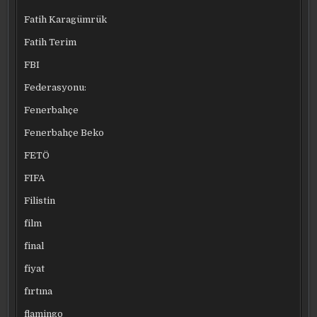
Fatih Karagümrük
Fatih Terim
FBI
Federasyonu:
Fenerbahçe
Fenerbahçe Beko
FETÖ
FIFA
Filistin
film
final
fiyat
fırtına
flamingo