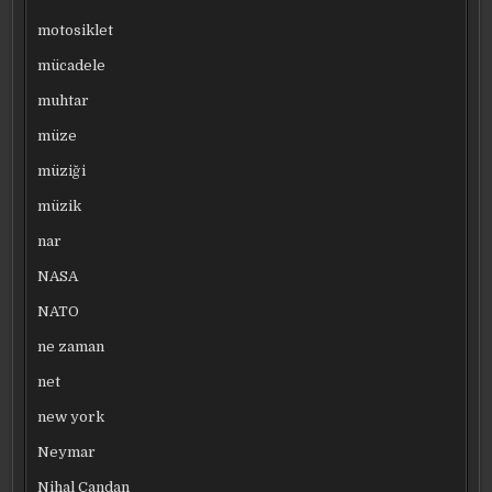
motosiklet
mücadele
muhtar
müze
müziği
müzik
nar
NASA
NATO
ne zaman
net
new york
Neymar
Nihal Candan