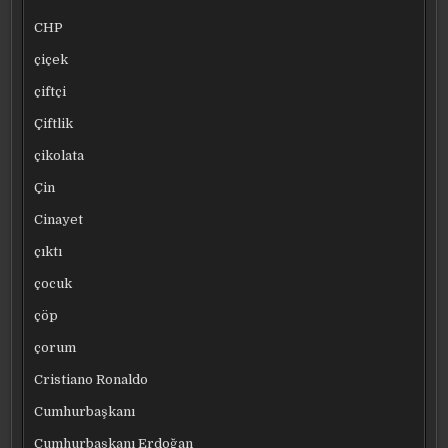
CHP
çiçek
çiftçi
Çiftlik
çikolata
Çin
Cinayet
çıktı
çocuk
çöp
çorum
Cristiano Ronaldo
Cumhurbaşkanı
Cumhurbaşkanı Erdoğan