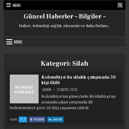
Skip
MENU
to
content
Güncel Haberler – Bilgiler –
Haber, teknoloji, sağlık, ekonomi ve daha fazlası…
MENU
Kategori:
Silah
Kolombiya’da silahlı çatışmada 50
kişi öldü
ADMIN
31 MAYIS 2026
Kolombiya’nın güneyinde iki silahlı grup
arasında çıkan çatışmada ilk
belirlemelere göre 50 kişi yaşamını yitirdi.
:
:
:
SHARE:
X
FACEBOOK
LINKEDIN
KOLOMBIYA’DA
KOLOMBIYA’DA
KOLOMBIYA’DA
SILAHLI
SILAHLI
SILAHLI
ÇATIŞMADA
ÇATIŞMADA
ÇATIŞMADA