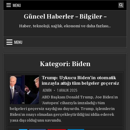
Skip
MENU
to
content
Güncel Haberler – Bilgiler –
Haber, teknoloji, sağlık, ekonomi ve daha fazlası…
MENU
Kategori:
Biden
Trump: Uykucu Biden’in otomatik
imzayla attığı tüm belgeler geçersiz
ADMIN
1 ARALIK 2025
ABD Başkanı Donald Trump, Joe Biden’ın
‘Autopen’ cihazıyla imzaladığı tüm
belgeleri geçersiz saydığını duyurdu. Trump, işlemlerin
Biden’ın onayı olmadan gerçekleştirildiğini iddia ederek
yasa dışı olduğunu savundu.