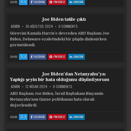
:
:
:
:
SHARE:
X
FACEBOOK
PINTEREST
LINKEDIN
TRUMP:
TRUMP:
TRUMP:
TRUMP:
UYKUCU
UYKUCU
UYKUCU
UYKUCU
BIDEN’IN
BIDEN’IN
BIDEN’IN
BIDEN’IN
OTOMATIK
OTOMATIK
OTOMATIK
OTOMATIK
IMZAYLA
IMZAYLA
IMZAYLA
IMZAYLA
Joe Biden tatile çıktı
ATTIĞI
ATTIĞI
ATTIĞI
ATTIĞI
TÜM
TÜM
TÜM
TÜM
BELGELER
BELGELER
BELGELER
BELGELER
ON
ADMIN
30 AĞUSTOS 2024
0 COMMENTS
GEÇERSIZ
GEÇERSIZ
GEÇERSIZ
GEÇERSIZ
JOE
BIDEN
Görevini Kamala Harris’e devreden ABD Başkanı Joe
TATILE
Biden, Delaware eyaletindeki bir plajda dinlenirken
ÇIKTI
görüntülendi.
:
:
:
:
SHARE:
X
FACEBOOK
PINTEREST
LINKEDIN
JOE
JOE
JOE
JOE
BIDEN
BIDEN
BIDEN
BIDEN
TATILE
TATILE
TATILE
TATILE
ÇIKTI
ÇIKTI
ÇIKTI
ÇIKTI
Joe Biden’dan Netanyahu’ya:
Yaptığı şeyin bir hata olduğunu düşünüyorum
ON
ADMIN
12 NISAN 2024
0 COMMENTS
JOE
BIDEN’DAN
ABD Başkanı Joe Biden, İsrail Başbakanı Binyamin
NETANYAHU’YA:
Netanyahu’nun Gazze politikasını hata olarak
YAPTIĞI
ŞEYIN
değerlendirdi.
BIR
HATA
OLDUĞUNU
:
:
:
:
SHARE:
X
FACEBOOK
PINTEREST
LINKEDIN
DÜŞÜNÜYORUM
JOE
JOE
JOE
JOE
BIDEN’DAN
BIDEN’DAN
BIDEN’DAN
BIDEN’DAN
NETANYAHU’YA:
NETANYAHU’YA:
NETANYAHU’YA:
NETANYAHU’YA:
YAPTIĞI
YAPTIĞI
YAPTIĞI
YAPTIĞI