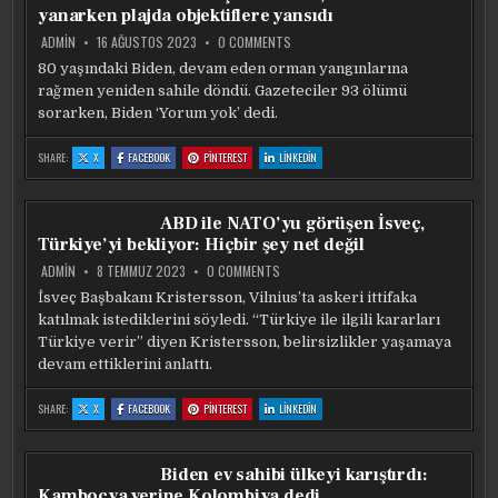
ÖNE
ÖNE
ÖNE
ÖNE
yanarken plajda objektiflere yansıdı
SÜRÜLDÜ
SÜRÜLDÜ
SÜRÜLDÜ
SÜRÜLDÜ
ON
ADMIN
16 AĞUSTOS 2023
0 COMMENTS
ABD
BAŞKANI
80 yaşındaki Biden, devam eden orman yangınlarına
BIDEN,
rağmen yeniden sahile döndü. Gazeteciler 93 ölümü
HAWAII
YANARKEN
sorarken, Biden ‘Yorum yok’ dedi.
PLAJDA
OBJEKTIFLERE
YANSIDI
:
:
:
:
SHARE:
X
FACEBOOK
PINTEREST
LINKEDIN
ABD
ABD
ABD
ABD
BAŞKANI
BAŞKANI
BAŞKANI
BAŞKANI
BIDEN,
BIDEN,
BIDEN,
BIDEN,
HAWAII
HAWAII
HAWAII
HAWAII
YANARKEN
YANARKEN
YANARKEN
YANARKEN
ABD ile NATO’yu görüşen İsveç,
PLAJDA
PLAJDA
PLAJDA
PLAJDA
OBJEKTIFLERE
OBJEKTIFLERE
OBJEKTIFLERE
OBJEKTIFLERE
Türkiye’yi bekliyor: Hiçbir şey net değil
YANSIDI
YANSIDI
YANSIDI
YANSIDI
ON
ADMIN
8 TEMMUZ 2023
0 COMMENTS
ABD
ILE
İsveç Başbakanı Kristersson, Vilnius’ta askeri ittifaka
NATO’YU
katılmak istediklerini söyledi. “Türkiye ile ilgili kararları
GÖRÜŞEN
İSVEÇ,
Türkiye verir” diyen Kristersson, belirsizlikler yaşamaya
TÜRKIYE’YI
BEKLIYOR:
devam ettiklerini anlattı.
HIÇBIR
ŞEY
NET
:
:
:
:
SHARE:
X
FACEBOOK
PINTEREST
LINKEDIN
DEĞIL
ABD
ABD
ABD
ABD
ILE
ILE
ILE
ILE
NATO’YU
NATO’YU
NATO’YU
NATO’YU
GÖRÜŞEN
GÖRÜŞEN
GÖRÜŞEN
GÖRÜŞEN
İSVEÇ,
İSVEÇ,
İSVEÇ,
İSVEÇ,
Biden ev sahibi ülkeyi karıştırdı:
TÜRKIYE’YI
TÜRKIYE’YI
TÜRKIYE’YI
TÜRKIYE’YI
BEKLIYOR:
BEKLIYOR:
BEKLIYOR:
BEKLIYOR:
Kamboçya yerine Kolombiya dedi
HIÇBIR
HIÇBIR
HIÇBIR
HIÇBIR