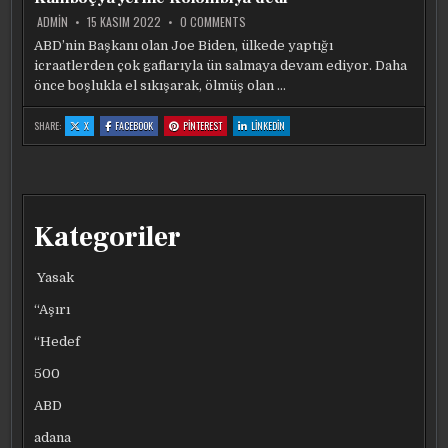
ŞEY
ŞEY
ŞEY
ŞEY
NET
NET
NET
NET
ON
ADMIN
15 KASIM 2022
0 COMMENTS
DEĞIL
DEĞIL
DEĞIL
DEĞIL
BIDEN
EV
ABD’nin Başkanı olan Joe Biden, ülkede yaptığı
SAHIBI
icraatlerden çok gaflarıyla ün salmaya devam ediyor. Daha
ÜLKEYI
KARIŞTIRDI:
önce boşlukla el sıkışarak, ölmüş olan …
KAMBOÇYA
YERINE
KOLOMBIYA
:
:
:
:
SHARE:
X
FACEBOOK
PINTEREST
LINKEDIN
DEDI
BIDEN
BIDEN
BIDEN
BIDEN
EV
EV
EV
EV
SAHIBI
SAHIBI
SAHIBI
SAHIBI
ÜLKEYI
ÜLKEYI
ÜLKEYI
ÜLKEYI
KARIŞTIRDI:
KARIŞTIRDI:
KARIŞTIRDI:
KARIŞTIRDI:
KAMBOÇYA
KAMBOÇYA
KAMBOÇYA
KAMBOÇYA
YERINE
YERINE
YERINE
YERINE
KOLOMBIYA
KOLOMBIYA
KOLOMBIYA
KOLOMBIYA
DEDI
DEDI
DEDI
DEDI
Kategoriler
Yasak
“Aşırı
“Hedef
500
ABD
adana