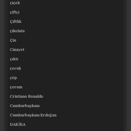
çiçek
çiftçi
Çiftlik
çikolata
Çin
Cinayet
çıktı
çocuk
çöp
çorum
Cristiano Ronaldo
Cumhurbaşkanı
Cumhurbaşkanı Erdoğan
DAKİKA