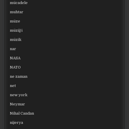
mücadele
muhtar
müze
müziği
müzik
nar
NASA
NATO
ne zaman
net
new york
Neymar
Nihal Candan
nijerya