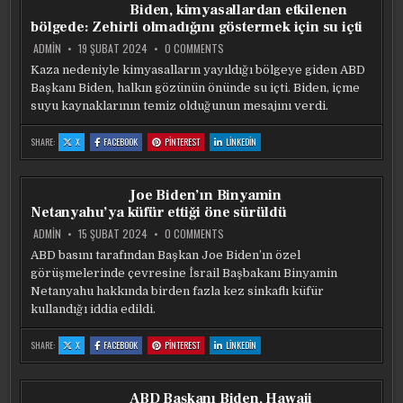
ŞEYIN
ŞEYIN
ŞEYIN
ŞEYIN
Biden, kimyasallardan etkilenen
BIR
BIR
BIR
BIR
HATA
HATA
HATA
HATA
bölgede: Zehirli olmadığını göstermek için su içti
OLDUĞUNU
OLDUĞUNU
OLDUĞUNU
OLDUĞUNU
DÜŞÜNÜYORUM
DÜŞÜNÜYORUM
DÜŞÜNÜYORUM
DÜŞÜNÜYORUM
ON
ADMIN
19 ŞUBAT 2024
0 COMMENTS
BIDEN,
KIMYASALLARDAN
Kaza nedeniyle kimyasalların yayıldığı bölgeye giden ABD
ETKILENEN
Başkanı Biden, halkın gözünün önünde su içti. Biden, içme
BÖLGEDE:
ZEHIRLI
suyu kaynaklarının temiz olduğunun mesajını verdi.
OLMADIĞINI
GÖSTERMEK
IÇIN
:
:
:
:
SHARE:
X
FACEBOOK
PINTEREST
LINKEDIN
SU
BIDEN,
BIDEN,
BIDEN,
BIDEN,
IÇTI
KIMYASALLARDAN
KIMYASALLARDAN
KIMYASALLARDAN
KIMYASALLARDAN
ETKILENEN
ETKILENEN
ETKILENEN
ETKILENEN
BÖLGEDE:
BÖLGEDE:
BÖLGEDE:
BÖLGEDE:
ZEHIRLI
ZEHIRLI
ZEHIRLI
ZEHIRLI
Joe Biden’ın Binyamin
OLMADIĞINI
OLMADIĞINI
OLMADIĞINI
OLMADIĞINI
GÖSTERMEK
GÖSTERMEK
GÖSTERMEK
GÖSTERMEK
Netanyahu’ya küfür ettiği öne sürüldü
IÇIN
IÇIN
IÇIN
IÇIN
SU
SU
SU
SU
IÇTI
IÇTI
IÇTI
IÇTI
ON
ADMIN
15 ŞUBAT 2024
0 COMMENTS
JOE
BIDEN’IN
ABD basını tarafından Başkan Joe Biden’ın özel
BINYAMIN
görüşmelerinde çevresine İsrail Başbakanı Binyamin
NETANYAHU’YA
KÜFÜR
Netanyahu hakkında birden fazla kez sinkaflı küfür
ETTIĞI
ÖNE
kullandığı iddia edildi.
SÜRÜLDÜ
:
:
:
:
SHARE:
X
FACEBOOK
PINTEREST
LINKEDIN
JOE
JOE
JOE
JOE
BIDEN’IN
BIDEN’IN
BIDEN’IN
BIDEN’IN
BINYAMIN
BINYAMIN
BINYAMIN
BINYAMIN
NETANYAHU’YA
NETANYAHU’YA
NETANYAHU’YA
NETANYAHU’YA
KÜFÜR
KÜFÜR
KÜFÜR
KÜFÜR
ABD Başkanı Biden, Hawaii
ETTIĞI
ETTIĞI
ETTIĞI
ETTIĞI