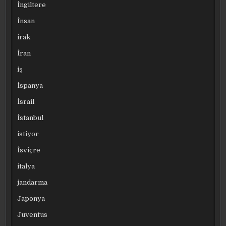
İngiltere
İnsan
irak
İran
iş
İspanya
İsrail
İstanbul
istiyor
İsviçre
italya
jandarma
Japonya
Juventus