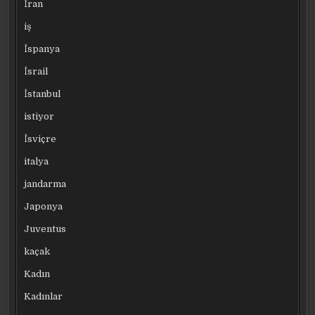
İran
iş
İspanya
İsrail
İstanbul
istiyor
İsviçre
italya
jandarma
Japonya
Juventus
kaçak
Kadın
Kadınlar