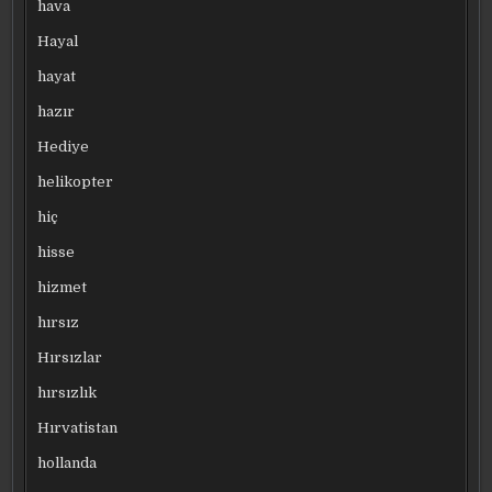
hava
Hayal
hayat
hazır
Hediye
helikopter
hiç
hisse
hizmet
hırsız
Hırsızlar
hırsızlık
Hırvatistan
hollanda