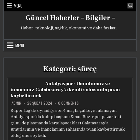
Skip
MENU
to
content
Güncel Haberler – Bilgiler –
Haber, teknoloji, sağlık, ekonomi ve daha fazlası…
MENU
Kategori:
süreç
Antalyaspor: Umudumuz ve
inancımız Galatasaray’a kendi sahasında puan
kaybettirmek
ON
ADMIN
26 ŞUBAT 2024
0 COMMENTS
ANTALYASPOR:
UMUDUMUZ
Süper Lig’de oynadığı son 4 maçta galibiyet alamayan
VE
Antalyaspor’da kulüp başkanı Sinan Boztepe, pazartesi
INANCIMIZ
GALATASARAY’A
günü deplasmanda karşılaşacakları Galatasaray’a
KENDI
SAHASINDA
umutlarının ve inançlarının sahasında puan kaybettirmek
PUAN
olduğunu söyledi.
KAYBETTIRMEK