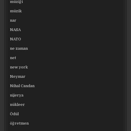
müziği
müzik
nar
NASA
NATO
ne zaman
net
new york
Neymar
Nihal Candan
nijerya
nükleer
Ödül
öğretmen