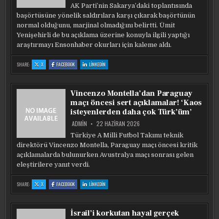
AK Parti’nin Sakarya’daki toplantısında
başörtüsüne yönelik saldırılara karşı çıkarak başörtünün
normal olduğunu, marjinal olmadığını belirtti. Ümit
Yenişehirli de bu açıklama üzerine konuyla ilgili yaptığı
araştırmayı Ensonhaber okurları için kaleme aldı.
:
:
:
SHARE:
X
FACEBOOK
LINKEDIN
ÜMIT
ÜMIT
ÜMIT
YENIŞEHIRLI:
YENIŞEHIRLI:
YENIŞEHIRLI:
BATILI
BATILI
BATILI
GÖZÜYLE
GÖZÜYLE
GÖZÜYLE
İSLAM
İSLAM
İSLAM
Vincenzo Montella’dan Paraguay
VE
VE
VE
TESETTÜR
TESETTÜR
TESETTÜR
maçı öncesi sert açıklamalar! ‘Kaos
isteyenlerden daha çok Türk’üm’
ADMIN
22 HAZIRAN 2026
Türkiye A Milli Futbol Takımı teknik
direktörü Vincenzo Montella, Paraguay maçı öncesi kritik
açıklamalarda bulunurken Avustralya maçı sonrası gelen
eleştirilere yanıt verdi.
:
:
:
SHARE:
X
FACEBOOK
LINKEDIN
VINCENZO
VINCENZO
VINCENZO
MONTELLA’DAN
MONTELLA’DAN
MONTELLA’DAN
PARAGUAY
PARAGUAY
PARAGUAY
MAÇI
MAÇI
MAÇI
ÖNCESI
ÖNCESI
ÖNCESI
İsrail’i korkutan hayal gerçek
SERT
SERT
SERT
AÇIKLAMALAR!
AÇIKLAMALAR!
AÇIKLAMALAR!