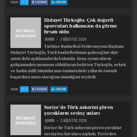
:
:
:
SHARE:
X
FACEBOOK
LINKEDIN
YUNANISTAN’DA
YUNANISTAN’DA
YUNANISTAN’DA
“AŞIL
“AŞIL
“AŞIL
KALKANI”
KALKANI”
KALKANI”
PROJESINE
PROJESINE
PROJESINE
MUHALEFET
MUHALEFET
MUHALEFET
Hidayet Türkoğlu: Çok değerli
FRENI
FRENI
FRENI
sporcuları halkımızın da görme
fırsatı oldu
ADMIN
3 AĞUSTOS 2026
Türkiye Basketbol Federasyonu Başkanı
Hidayet Türkoğlu, Türk basketbolunun geleceğine dair
umut dolu açıklamalarda bulundu. Genç oyuncuların
gelişiminden memnun olduklarını belirten Türkoğlu, erkek
ve kadın milli takımlarının önümüzdeki yıllarda önemli
başarılara imza atacağına inandığını söyledi.
:
:
:
SHARE:
X
FACEBOOK
LINKEDIN
HIDAYET
HIDAYET
HIDAYET
TÜRKOĞLU:
TÜRKOĞLU:
TÜRKOĞLU:
ÇOK
ÇOK
ÇOK
DEĞERLI
DEĞERLI
DEĞERLI
SPORCULARI
SPORCULARI
SPORCULARI
Suriye’de Türk askerini gören
HALKIMIZIN
HALKIMIZIN
HALKIMIZIN
DA
DA
DA
çocukların sevinç anları
GÖRME
GÖRME
GÖRME
FIRSATI
FIRSATI
FIRSATI
OLDU
OLDU
OLDU
ADMIN
2 AĞUSTOS 2026
Suriye’de Türk askerini gören çocuklar
sevinçten havalara zıpladı. Terörden