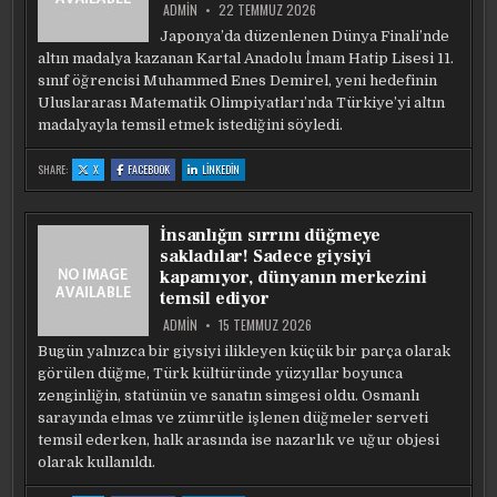
ADMIN
22 TEMMUZ 2026
Japonya’da düzenlenen Dünya Finali’nde
altın madalya kazanan Kartal Anadolu İmam Hatip Lisesi 11.
sınıf öğrencisi Muhammed Enes Demirel, yeni hedefinin
Uluslararası Matematik Olimpiyatları’nda Türkiye’yi altın
madalyayla temsil etmek istediğini söyledi.
:
:
:
SHARE:
X
FACEBOOK
LINKEDIN
İMAM
İMAM
İMAM
HATIP
HATIP
HATIP
LISESI
LISESI
LISESI
ÖĞRENCISINDEN
ÖĞRENCISINDEN
ÖĞRENCISINDEN
MATEMATIK
MATEMATIK
MATEMATIK
İnsanlığın sırrını düğmeye
OYUNLARINDA
OYUNLARINDA
OYUNLARINDA
ALTIN
ALTIN
ALTIN
sakladılar! Sadece giysiyi
MADALYA
MADALYA
MADALYA
kapamıyor, dünyanın merkezini
temsil ediyor
ADMIN
15 TEMMUZ 2026
Bugün yalnızca bir giysiyi ilikleyen küçük bir parça olarak
görülen düğme, Türk kültüründe yüzyıllar boyunca
zenginliğin, statünün ve sanatın simgesi oldu. Osmanlı
sarayında elmas ve zümrütle işlenen düğmeler serveti
temsil ederken, halk arasında ise nazarlık ve uğur objesi
olarak kullanıldı.