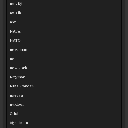
müziği
müzik
nar
NASA
NATO
ne zaman
net
new york
Neymar
Nihal Candan
nijerya
nükleer
Ödül
öğretmen