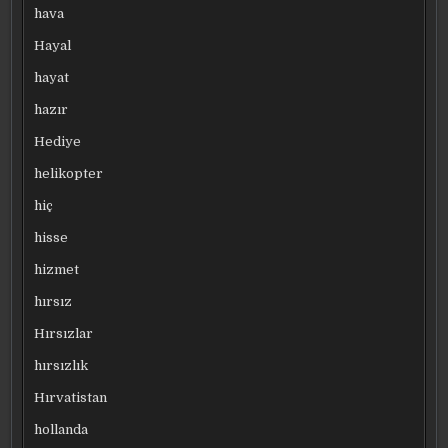
hava
Hayal
hayat
hazır
Hediye
helikopter
hiç
hisse
hizmet
hırsız
Hırsızlar
hırsızlık
Hırvatistan
hollanda