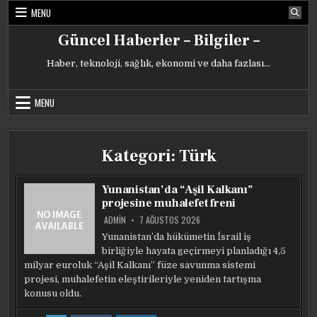
Skip
MENU
to
content
Güncel Haberler – Bilgiler –
Haber, teknoloji, sağlık, ekonomi ve daha fazlası…
MENU
Kategori:
Türk
Yunanistan’da “Aşil Kalkanı”
projesine muhalefet freni
ADMIN
7 AĞUSTOS 2026
Yunanistan’da hükümetin İsrail iş
birliğiyle hayata geçirmeyi planladığı 4,5
milyar euroluk “Aşil Kalkanı” füze savunma sistemi
projesi, muhalefetin eleştirileriyle yeniden tartışma
konusu oldu.