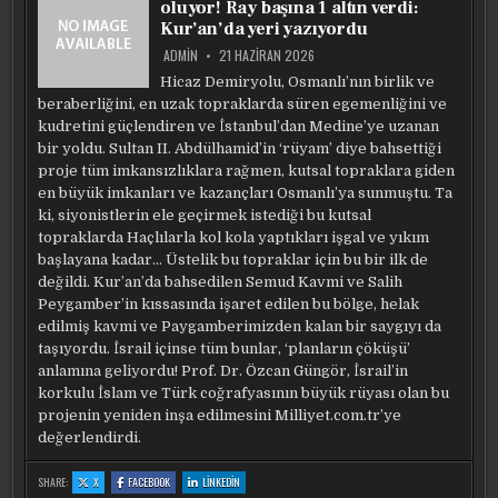
oluyor! Ray başına 1 altın verdi:
‘KAOS
‘KAOS
‘KAOS
ISTEYENLERDEN
ISTEYENLERDEN
ISTEYENLERDEN
Kur’an’da yeri yazıyordu
DAHA
DAHA
DAHA
ÇOK
ÇOK
ÇOK
TÜRK’ÜM’
TÜRK’ÜM’
TÜRK’ÜM’
ADMIN
21 HAZIRAN 2026
Hicaz Demiryolu, Osmanlı’nın birlik ve
beraberliğini, en uzak topraklarda süren egemenliğini ve
kudretini güçlendiren ve İstanbul’dan Medine’ye uzanan
bir yoldu. Sultan II. Abdülhamid’in ‘rüyam’ diye bahsettiği
proje tüm imkansızlıklara rağmen, kutsal topraklara giden
en büyük imkanları ve kazançları Osmanlı’ya sunmuştu. Ta
ki, siyonistlerin ele geçirmek istediği bu kutsal
topraklarda Haçlılarla kol kola yaptıkları işgal ve yıkım
başlayana kadar… Üstelik bu topraklar için bu bir ilk de
değildi. Kur’an’da bahsedilen Semud Kavmi ve Salih
Peygamber’in kıssasında işaret edilen bu bölge, helak
edilmiş kavmi ve Paygamberimizden kalan bir saygıyı da
taşıyordu. İsrail içinse tüm bunlar, ‘planların çöküşü’
anlamına geliyordu! Prof. Dr. Özcan Güngör, İsrail’in
korkulu İslam ve Türk coğrafyasının büyük rüyası olan bu
projenin yeniden inşa edilmesini Milliyet.com.tr’ye
değerlendirdi.
:
:
:
SHARE:
X
FACEBOOK
LINKEDIN
İSRAIL’I
İSRAIL’I
İSRAIL’I