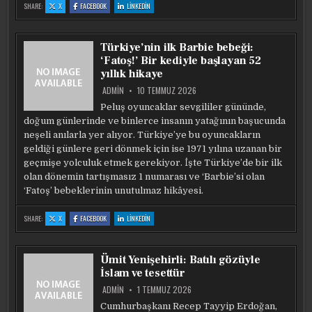
:
:
:
SHARE:
X
FACEBOOK
LINKEDIN
İNSANLIĞIN
İNSANLIĞIN
İNSANLIĞIN
SIRRINI
SIRRINI
SIRRINI
DÜĞMEYE
DÜĞMEYE
DÜĞMEYE
SAKLADILAR!
SAKLADILAR!
SAKLADILAR!
SADECE
SADECE
SADECE
Türkiye’nin ilk Barbie bebeği:
GIYSIYI
GIYSIYI
GIYSIYI
KAPAMIYOR,
KAPAMIYOR,
KAPAMIYOR,
‘Fatoş!’ Bir kediyle başlayan 52
DÜNYANIN
DÜNYANIN
DÜNYANIN
MERKEZINI
MERKEZINI
MERKEZINI
yıllık hikaye
TEMSIL
TEMSIL
TEMSIL
EDIYOR
EDIYOR
EDIYOR
ADMIN
10 TEMMUZ 2026
Peluş oyuncaklar sevgililer gününde,
doğum günlerinde ve binlerce insanın yatağının başucunda
neşeli anılarla yer alıyor. Türkiye’ye bu oyuncakların
geldiği günlere geri dönmek için ise 1971 yılına uzanan bir
geçmişe yolculuk etmek gerekiyor. İşte Türkiye’de bir ilk
olan dönemin tartışmasız 1 numarası ve ‘Barbie’si olan
‘Fatoş’ bebeklerinin unutulmaz hikâyesi.
:
:
:
SHARE:
X
FACEBOOK
LINKEDIN
TÜRKIYE’NIN
TÜRKIYE’NIN
TÜRKIYE’NIN
ILK
ILK
ILK
BARBIE
BARBIE
BARBIE
BEBEĞI:
BEBEĞI:
BEBEĞI:
‘FATOŞ!’
‘FATOŞ!’
‘FATOŞ!’
Ümit Yenişehirli: Batılı gözüyle
BIR
BIR
BIR
KEDIYLE
KEDIYLE
KEDIYLE
İslam ve tesettür
BAŞLAYAN
BAŞLAYAN
BAŞLAYAN
52
52
52
YILLIK
YILLIK
YILLIK
ADMIN
1 TEMMUZ 2026
HIKAYE
HIKAYE
HIKAYE
Cumhurbaşkanı Recep Tayyip Erdoğan,