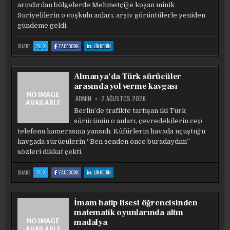
arındırılan bölgelerde Mehmetçiğe koşan minik
Suriyelilerin o coşkulu anları, arşiv görüntülerle yeniden
gündeme geldi.
:
:
:
SHARE:
X
FACEBOOK
LINKEDIN
SURIYE’DE
SURIYE’DE
SURIYE’DE
TÜRK
TÜRK
TÜRK
ASKERINI
ASKERINI
ASKERINI
GÖREN
GÖREN
GÖREN
ÇOCUKLARIN
ÇOCUKLARIN
ÇOCUKLARIN
Almanya’da Türk sürücüler
SEVINÇ
SEVINÇ
SEVINÇ
ANLARI
ANLARI
ANLARI
arasında yol verme kavgası
ADMIN
2 AĞUSTOS 2026
Berlin’de trafikte tartışan iki Türk
sürücünün o anları, çevredekilerin cep
telefonu kamerasına yansıdı. Küfürlerin havada uçuştuğu
kavgada sürücülerin “Ben senden önce buradaydım”
sözleri dikkat çekti.
:
:
:
SHARE:
X
FACEBOOK
LINKEDIN
ALMANYA’DA
ALMANYA’DA
ALMANYA’DA
TÜRK
TÜRK
TÜRK
SÜRÜCÜLER
SÜRÜCÜLER
SÜRÜCÜLER
ARASINDA
ARASINDA
ARASINDA
YOL
YOL
YOL
İmam hatip lisesi öğrencisinden
VERME
VERME
VERME
KAVGASI
KAVGASI
KAVGASI
matematik oyunlarında altın
madalya