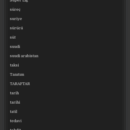
Süper Lig
süreç
suriye
sürücü
süt
suudi
suudi arabistan
taksi
Tanıtım
TARAFTAR
tarih
tarihi
tatil
tedavi