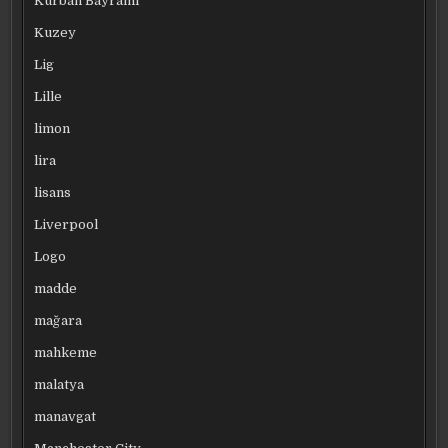
Kurban Bayramı
Kuzey
Lig
Lille
limon
lira
lisans
Liverpool
Logo
madde
mağara
mahkeme
malatya
manavgat