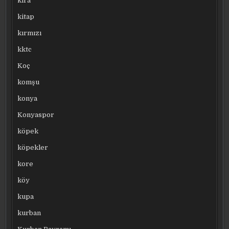
kira
kitap
kırmızı
kktc
Koç
komşu
konya
Konyaspor
köpek
köpekler
kore
köy
kupa
kurban