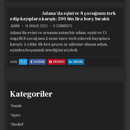
SULTANLARI’NDA
SULTANLARI’NDA
SULTANLARI’NDA
SULTANLARI’NDA
SANTARELLI’DEN
SANTARELLI’DEN
SANTARELLI’DEN
SANTARELLI’DEN
MELISSA
MELISSA
MELISSA
MELISSA
VARGAS
VARGAS
VARGAS
VARGAS
Adana’da eşini ve 8 çocuğunu terk
CEVABI!
CEVABI!
CEVABI!
CEVABI!
edip kayıplara karıştı: 200 bin lira borç bıraktı
ON
ADMIN
14 ARALIK 2023
0 COMMENTS
ADANA’DA
EŞINI
Adana’da evini ve arsasını satan bir adam, eşini ve 1’i
VE
engelli 8 çocuğunu 2 sene önce terk ederek kayıplara
8
ÇOCUĞUNU
karıştı. 2 yıldır ilk kez geçen ay ailesine ulaşan adam,
TERK
EDIP
eşinden boşanmak istediğini söyledi.
KAYIPLARA
KARIŞTI:
200
:
:
:
:
SHARE:
X
FACEBOOK
PINTEREST
LINKEDIN
BIN
ADANA’DA
ADANA’DA
ADANA’DA
ADANA’DA
LIRA
EŞINI
EŞINI
EŞINI
EŞINI
VE
VE
VE
VE
BORÇ
8
8
8
8
BIRAKTI
ÇOCUĞUNU
ÇOCUĞUNU
ÇOCUĞUNU
ÇOCUĞUNU
TERK
TERK
TERK
TERK
EDIP
EDIP
EDIP
EDIP
KAYIPLARA
KAYIPLARA
KAYIPLARA
KAYIPLARA
KARIŞTI:
KARIŞTI:
KARIŞTI:
KARIŞTI:
200
200
200
200
Kategoriler
BIN
BIN
BIN
BIN
LIRA
LIRA
LIRA
LIRA
BORÇ
BORÇ
BORÇ
BORÇ
BIRAKTI
BIRAKTI
BIRAKTI
BIRAKTI
Yasak
“Aşırı
“Hedef