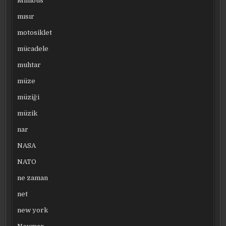
Minibüs
mısır
motosiklet
mücadele
muhtar
müze
müziği
müzik
nar
NASA
NATO
ne zaman
net
new york