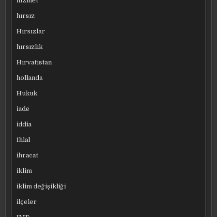
hizmet
hırsız
Hırsızlar
hırsızlık
Hırvatistan
hollanda
Hukuk
iade
iddia
Ihlal
ihracat
iklim
iklim değişikliği
ilçeler