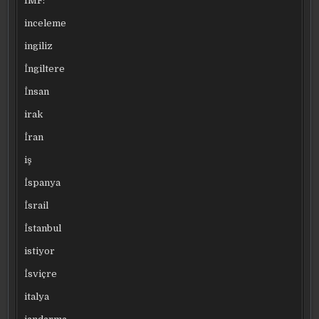
IMF:
inceleme
ingiliz
İngiltere
İnsan
irak
İran
iş
İspanya
İsrail
İstanbul
istiyor
İsviçre
italya