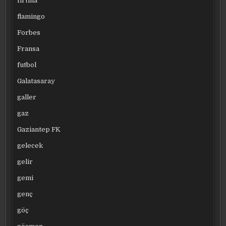
fırtına
flamingo
Forbes
Fransa
futbol
Galatasaray
galler
gaz
Gaziantep FK
gelecek
gelir
gemi
genç
göç