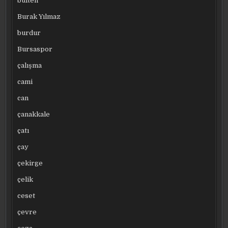
bülten
Burak Yılmaz
burdur
Bursaspor
çalışma
cami
can
çanakkale
çatı
çay
çekirge
çelik
ceset
çevre