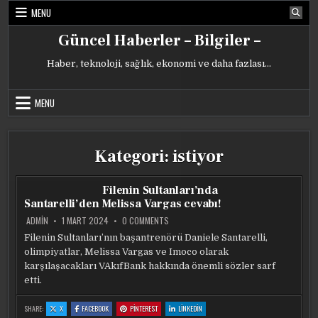
Skip
MENU
to
content
Güncel Haberler – Bilgiler –
Haber, teknoloji, sağlık, ekonomi ve daha fazlası…
MENU
Kategori:
istiyor
Filenin Sultanları’nda
Santarelli’den Melissa Vargas cevabı!
ON
ADMIN
1 MART 2024
0 COMMENTS
FILENIN
SULTANLARI’NDA
Filenin Sultanları’nın başantrenörü Daniele Santarelli,
SANTARELLI’DEN
olimpiyatlar, Melissa Vargas ve Imoco olarak
MELISSA
VARGAS
karşılaşacakları VAkıfBank hakkında önemli sözler sarf
CEVABI!
etti.
:
:
:
:
SHARE:
X
FACEBOOK
PINTEREST
LINKEDIN
FILENIN
FILENIN
FILENIN
FILENIN