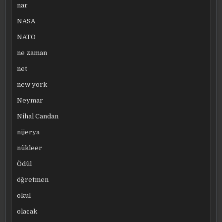
nar
NASA
NATO
ne zaman
net
new york
Neymar
Nihal Candan
nijerya
nükleer
Ödül
öğretmen
okul
olacak