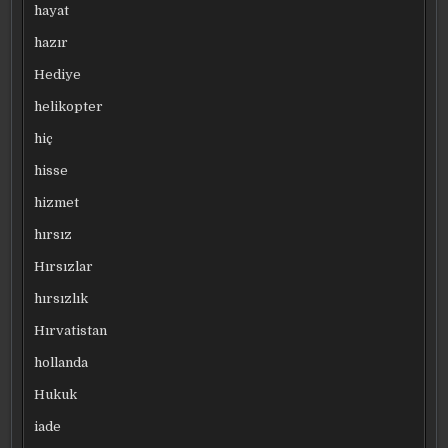
hayat
hazır
Hediye
helikopter
hiç
hisse
hizmet
hırsız
Hırsızlar
hırsızlık
Hırvatistan
hollanda
Hukuk
iade