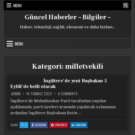
Skip
MENU
to
content
Güncel Haberler – Bilgiler –
Haber, teknoloji, sağlık, ekonomi ve daha fazlası…
MENU
Kategori:
milletvekili
İngiltere’de yeni Başbakan 5
Eylül’de belli olacak
ON
ADMIN
14 TEMMUZ 2022
0 COMMENTS
İNGILTERE’DE
YENI
İngiltere’de Muhafazakar Parti tarafından yapılan
BAŞBAKAN
açıklamada, parti üyeleri arasında yapılacak oylamanın
5
EYLÜL’DE
ardından İngiltere Başbakanı Boris …
BELLI
OLACAK
:
:
:
:
SHARE:
X
FACEBOOK
PINTEREST
LINKEDIN
İNGILTERE’DE
İNGILTERE’DE
İNGILTERE’DE
İNGILTERE’DE
YENI
YENI
YENI
YENI
BAŞBAKAN
BAŞBAKAN
BAŞBAKAN
BAŞBAKAN