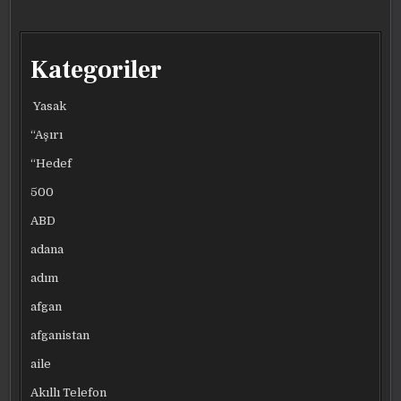
5
5
5
5
EYLÜL’DE
EYLÜL’DE
EYLÜL’DE
EYLÜL’DE
BELLI
BELLI
BELLI
BELLI
OLACAK
OLACAK
OLACAK
OLACAK
Kategoriler
Yasak
“Aşırı
“Hedef
500
ABD
adana
adım
afgan
afganistan
aile
Akıllı Telefon