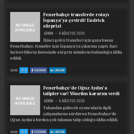
DAKİKA
DAKİKA
DAKİKA
|
|
|
MOHAMED
MOHAMED
MOHAMED
SALAH
SALAH
SALAH
Fenerbahçe transferde rotayı
RESMEN
RESMEN
RESMEN
TRABZONSPOR’DA!
TRABZONSPOR’DA!
TRABZONSPOR’DA!
İspanya’ya çevirdi! Endrick
SÖZLEŞME
SÖZLEŞME
SÖZLEŞME
DETAYLARI
DETAYLARI
DETAYLARI
sürprizi
ORTAYA
ORTAYA
ORTAYA
ÇIKTI
ÇIKTI
ÇIKTI
ADMIN
8 AĞUSTOS 2026
İkinci golcü transferi için gaza basan
Fenerbahçe, transfer için İspanya’ya çıkarma yaptı. Sarı
lacivertlilerin listesinde sürpriz isimlerin bulunduğu iddia
edildi.
:
:
:
SHARE:
X
FACEBOOK
LINKEDIN
FENERBAHÇE
FENERBAHÇE
FENERBAHÇE
TRANSFERDE
TRANSFERDE
TRANSFERDE
ROTAYI
ROTAYI
ROTAYI
İSPANYA’YA
İSPANYA’YA
İSPANYA’YA
ÇEVIRDI!
ÇEVIRDI!
ÇEVIRDI!
Fenerbahçe’de Oğuz Aydın’a
ENDRICK
ENDRICK
ENDRICK
SÜRPRIZI
SÜRPRIZI
SÜRPRIZI
talipler var! Yönetim kararını verdi
ADMIN
8 AĞUSTOS 2026
Takımdan gidecek oyuncularla ilgili
çalışmalarını sürdüren Fenerbahçe’de
Oğuz Aydın’a birden çok takımın talip olduğu iddia edildi.
:
:
:
SHARE:
X
FACEBOOK
LINKEDIN