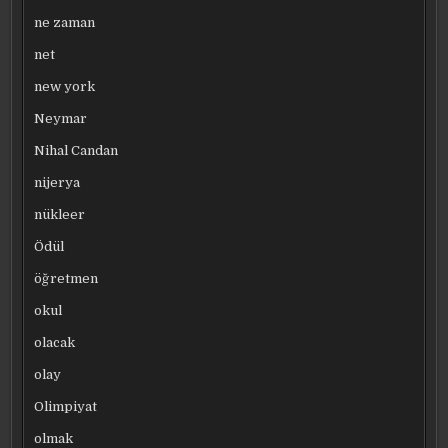
ne zaman
net
new york
Neymar
Nihal Candan
nijerya
nükleer
Ödül
öğretmen
okul
olacak
olay
Olimpiyat
olmak