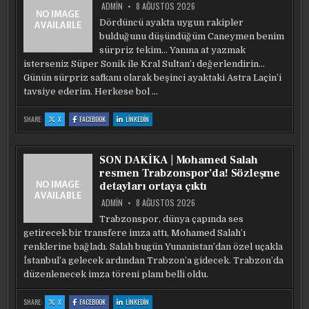
ADMIN
8 AĞUSTOS 2026
Dördüncü ayakta uygun rakipler
bulduğunu düşündüğüm Caneymen benim
sürpriz tekim… Yanına at yazmak
isterseniz Süper Sonik ile Kral Sultan’ı değerlendirin…
Günün sürpriz safkanı olarak beşinci ayaktaki Astra Laçin’i
tavsiye ederim. Herkese bol …
:
:
:
SHARE:
X
FACEBOOK
LINKEDIN
SÜRPRIZ
SÜRPRIZ
SÜRPRIZ
TEK
TEK
TEK
CANEYMEN
CANEYMEN
CANEYMEN
SON DAKİKA | Mohamed Salah
resmen Trabzonspor’da! Sözleşme
detayları ortaya çıktı
ADMIN
8 AĞUSTOS 2026
Trabzonspor, dünya çapında ses
getirecek bir transfere imza attı, Mohamed Salah’ı
renklerine bağladı. Salah bugün Yunanistan’dan özel uçakla
İstanbul’a gelecek ardından Trabzon’a gidecek. Trabzon’da
düzenlenecek imza töreni planı belli oldu.
:
:
:
SHARE:
X
FACEBOOK
LINKEDIN
SON
SON
SON