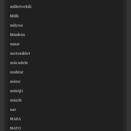
milletvekili
Milli
milyon
Minibüs
mısır
motosiklet
mücadele
muhtar
müze
müziği
müzik
nar
NASA
NATO