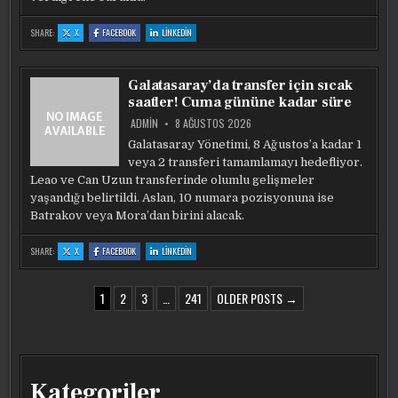
:
:
:
SHARE:
X
FACEBOOK
LINKEDIN
BEŞIKTAŞ’TA
BEŞIKTAŞ’TA
BEŞIKTAŞ’TA
RASHICA
RASHICA
RASHICA
ITALIANO’NUN
ITALIANO’NUN
ITALIANO’NUN
GÖZÜNE
GÖZÜNE
GÖZÜNE
GIRDI!
GIRDI!
GIRDI!
Galatasaray’da transfer için sıcak
saatler! Cuma gününe kadar süre
ADMIN
8 AĞUSTOS 2026
Galatasaray Yönetimi, 8 Ağustos’a kadar 1
veya 2 transferi tamamlamayı hedefliyor.
Leao ve Can Uzun transferinde olumlu gelişmeler
yaşandığı belirtildi. Aslan, 10 numara pozisyonuna ise
Batrakov veya Mora’dan birini alacak.
:
:
:
SHARE:
X
FACEBOOK
LINKEDIN
GALATASARAY’DA
GALATASARAY’DA
GALATASARAY’DA
TRANSFER
TRANSFER
TRANSFER
IÇIN
IÇIN
IÇIN
SICAK
SICAK
SICAK
YAZI
SAATLER!
SAATLER!
SAATLER!
1
2
3
…
241
OLDER POSTS →
CUMA
CUMA
CUMA
GÜNÜNE
GÜNÜNE
GÜNÜNE
SAYFALAMASI
KADAR
KADAR
KADAR
SÜRE
SÜRE
SÜRE
Kategoriler