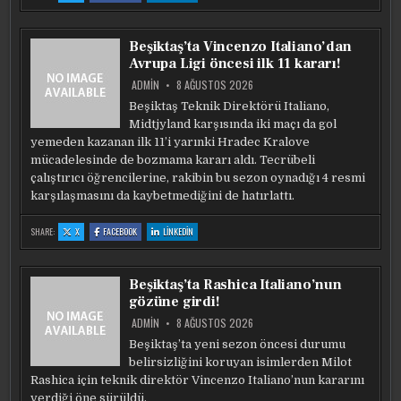
FENERBAHÇE’DE
FENERBAHÇE’DE
FENERBAHÇE’DE
OĞUZ
OĞUZ
OĞUZ
AYDIN’A
AYDIN’A
AYDIN’A
TALIPLER
TALIPLER
TALIPLER
VAR!
VAR!
VAR!
Beşiktaş’ta Vincenzo Italiano’dan
YÖNETIM
YÖNETIM
YÖNETIM
KARARINI
KARARINI
KARARINI
Avrupa Ligi öncesi ilk 11 kararı!
VERDI
VERDI
VERDI
ADMIN
8 AĞUSTOS 2026
Beşiktaş Teknik Direktörü Italiano,
Midtjyland karşısında iki maçı da gol
yemeden kazanan ilk 11’i yarınki Hradec Kralove
mücadelesinde de bozmama kararı aldı. Tecrübeli
çalıştırıcı öğrencilerine, rakibin bu sezon oynadığı 4 resmi
karşılaşmasını da kaybetmediğini de hatırlattı.
:
:
:
SHARE:
X
FACEBOOK
LINKEDIN
BEŞIKTAŞ’TA
BEŞIKTAŞ’TA
BEŞIKTAŞ’TA
VINCENZO
VINCENZO
VINCENZO
ITALIANO’DAN
ITALIANO’DAN
ITALIANO’DAN
AVRUPA
AVRUPA
AVRUPA
LIGI
LIGI
LIGI
Beşiktaş’ta Rashica Italiano’nun
ÖNCESI
ÖNCESI
ÖNCESI
ILK
ILK
ILK
gözüne girdi!
11
11
11
KARARI!
KARARI!
KARARI!
ADMIN
8 AĞUSTOS 2026
Beşiktaş’ta yeni sezon öncesi durumu
belirsizliğini koruyan isimlerden Milot
Rashica için teknik direktör Vincenzo Italiano’nun kararını
verdiği öne sürüldü.