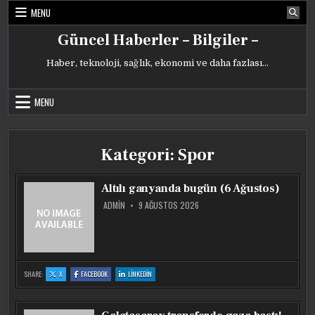
Skip
MENU
to
content
Güncel Haberler – Bilgiler –
Haber, teknoloji, sağlık, ekonomi ve daha fazlası…
MENU
Kategori:
Spor
Altılı ganyanda bugün (6 Ağustos)
ADMIN
9 AĞUSTOS 2026
:
:
:
SHARE:
X
FACEBOOK
LINKEDIN
ALTILI
ALTILI
ALTILI
GANYANDA
GANYANDA
GANYANDA
BUGÜN
BUGÜN
BUGÜN
(6
(6
(6
AĞUSTOS)
AĞUSTOS)
AĞUSTOS)