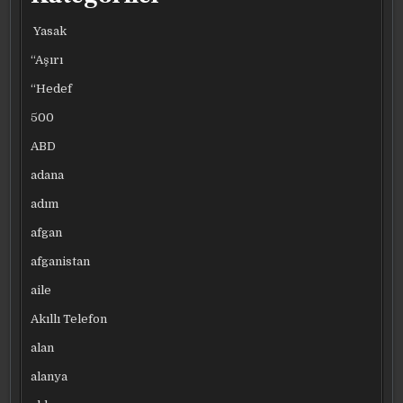
Yasak
“Aşırı
“Hedef
500
ABD
adana
adım
afgan
afganistan
aile
Akıllı Telefon
alan
alanya