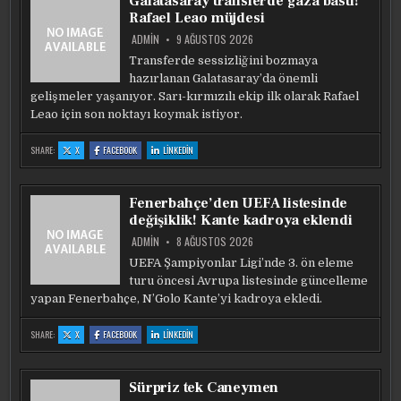
Galatasaray transferde gaza bastı!
Rafael Leao müjdesi
ADMIN
9 AĞUSTOS 2026
Transferde sessizliğini bozmaya
hazırlanan Galatasaray’da önemli
gelişmeler yaşanıyor. Sarı-kırmızılı ekip ilk olarak Rafael
Leao için son noktayı koymak istiyor.
:
:
:
SHARE:
X
FACEBOOK
LINKEDIN
GALATASARAY
GALATASARAY
GALATASARAY
TRANSFERDE
TRANSFERDE
TRANSFERDE
GAZA
GAZA
GAZA
BASTI!
BASTI!
BASTI!
RAFAEL
RAFAEL
RAFAEL
Fenerbahçe’den UEFA listesinde
LEAO
LEAO
LEAO
MÜJDESI
MÜJDESI
MÜJDESI
değişiklik! Kante kadroya eklendi
ADMIN
8 AĞUSTOS 2026
UEFA Şampiyonlar Ligi’nde 3. ön eleme
turu öncesi Avrupa listesinde güncelleme
yapan Fenerbahçe, N’Golo Kante’yi kadroya ekledi.
:
:
:
SHARE:
X
FACEBOOK
LINKEDIN
FENERBAHÇE’DEN
FENERBAHÇE’DEN
FENERBAHÇE’DEN
UEFA
UEFA
UEFA
LISTESINDE
LISTESINDE
LISTESINDE
DEĞIŞIKLIK!
DEĞIŞIKLIK!
DEĞIŞIKLIK!
KANTE
KANTE
KANTE
Sürpriz tek Caneymen
KADROYA
KADROYA
KADROYA
EKLENDI
EKLENDI
EKLENDI