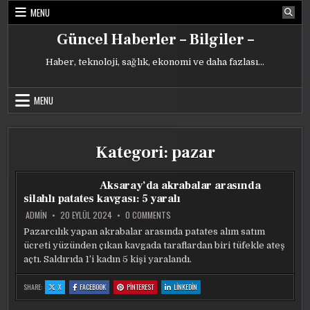
Skip
MENU
to
content
Güncel Haberler – Bilgiler –
Haber, teknoloji, sağlık, ekonomi ve daha fazlası…
MENU
Kategori:
pazar
Aksaray’da akrabalar arasında
silahlı patates kavgası: 5 yaralı
ON
ADMIN
20 EYLÜL 2024
0 COMMENTS
AKSARAY’DA
AKRABALAR
Pazarcılık yapan akrabalar arasında patates alım satım
ARASINDA
ücreti yüzünden çıkan kavgada taraflardan biri tüfekle ateş
SILAHLI
PATATES
açtı. Saldırıda 1’i kadın 5 kişi yaralandı.
KAVGASI:
5
YARALI
:
:
:
:
SHARE:
X
FACEBOOK
PINTEREST
LINKEDIN
AKSARAY’DA
AKSARAY’DA
AKSARAY’DA
AKSARAY’DA
AKRABALAR
AKRABALAR
AKRABALAR
AKRABALAR
ARASINDA
ARASINDA
ARASINDA
ARASINDA