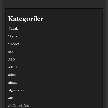
SILAHLI
SILAHLI
SILAHLI
SILAHLI
PATATES
PATATES
PATATES
PATATES
KAVGASI:
KAVGASI:
KAVGASI:
KAVGASI:
5
5
5
5
YARALI
YARALI
YARALI
YARALI
Kategoriler
Yasak
“Aşırı
“Hedef
500
ABD
adana
adım
afgan
afganistan
aile
Akıllı Telefon