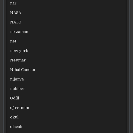
nar
NASA
NATO
ne zaman
net
new york
Neymar
Nihal Candan
nijerya
nükleer
Ödül
öğretmen
okul
olacak