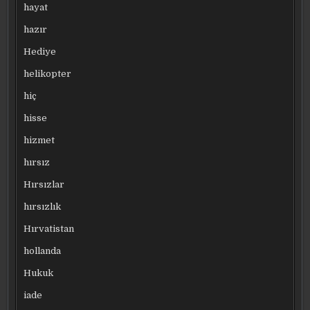
hayat
hazır
Hediye
helikopter
hiç
hisse
hizmet
hırsız
Hırsızlar
hırsızlık
Hırvatistan
hollanda
Hukuk
iade