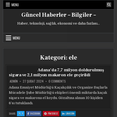
Skip
MENU
to
content
Güncel Haberler – Bilgiler –
Haber, teknoloji, sağlık, ekonomi ve daha fazlası…
MENU
Kategori:
ele
Adana’da 7,7 milyon doldurulmuş
sigara ve 2,1 milyon makaron ele geçirildi
ON
ADMIN
27 ŞUBAT 2024
0 COMMENTS
ADANA’DA
7,7
Adana Emniyet Müdürlüğü Kaçakçılık ve Organize Suçlarla
MILYON
Mücadele Şube Müdürlüğü ekipleri önemli miktarda kaçak
DOLDURULMUŞ
SIGARA
sigara ve makarona el koydu. Gözaltına alınan 10 kişiden
VE
2,1
6’sı tutuklandı.
MILYON
MAKARON
ELE
:
:
:
:
SHARE:
X
FACEBOOK
PINTEREST
LINKEDIN
GEÇIRILDI
ADANA’DA
ADANA’DA
ADANA’DA
ADANA’DA