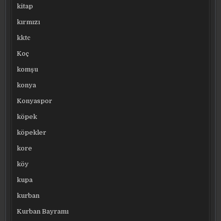
kitap
kırmızı
kktc
Koç
komşu
konya
Konyaspor
köpek
köpekler
kore
köy
kupa
kurban
Kurban Bayramı