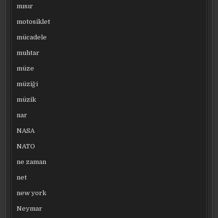
mısır
motosiklet
mücadele
muhtar
müze
müziği
müzik
nar
NASA
NATO
ne zaman
net
new york
Neymar