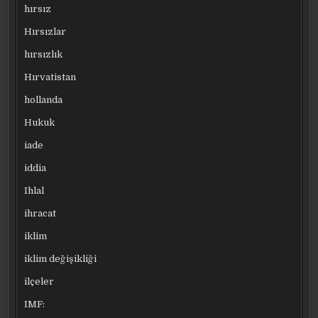
hırsız
Hırsızlar
hırsızlık
Hırvatistan
hollanda
Hukuk
iade
iddia
Ihlal
ihracat
iklim
iklim değişikliği
ilçeler
IMF: