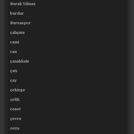
Burak Yılmaz
burdur
Bursaspor
çalışma
cami
can
çanakkale
çatı
çay
çekirge
çelik
ceset
çevre
ceza