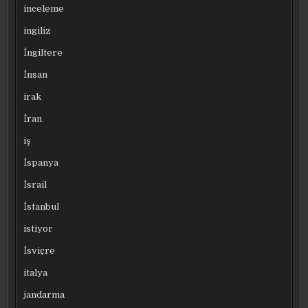
inceleme
ingiliz
İngiltere
İnsan
irak
İran
iş
İspanya
İsrail
İstanbul
istiyor
İsviçre
italya
jandarma