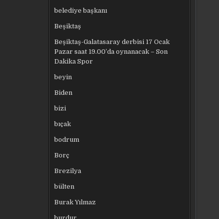
belediye başkanı
Beşiktaş
Beşiktaş-Galatasaray derbisi 17 Ocak
Pazar saat 19.00’da oynanacak – Son
Dakika Spor
beyin
Biden
bizi
bıçak
bodrum
Borç
Brezilya
bülten
Burak Yılmaz
burdur