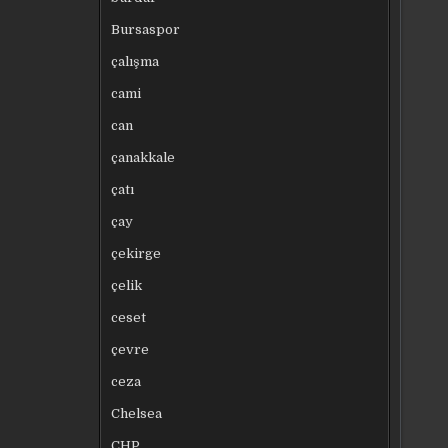
Bursaspor
çalışma
cami
can
çanakkale
çatı
çay
çekirge
çelik
ceset
çevre
ceza
Chelsea
CHP