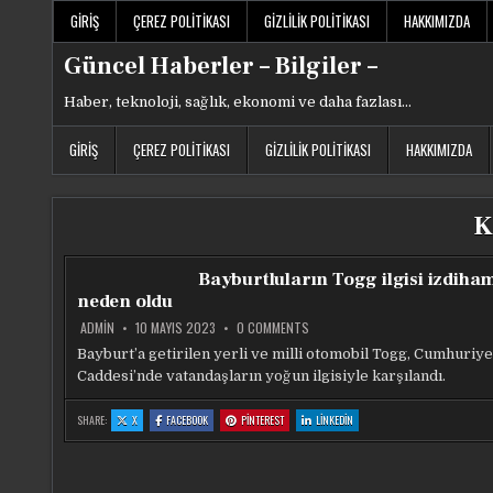
Skip
GIRIŞ
ÇEREZ POLITIKASI
GIZLILIK POLITIKASI
HAKKIMIZDA
to
content
Güncel Haberler – Bilgiler –
Haber, teknoloji, sağlık, ekonomi ve daha fazlası…
GIRIŞ
ÇEREZ POLITIKASI
GIZLILIK POLITIKASI
HAKKIMIZDA
K
Bayburtluların Togg ilgisi izdiha
neden oldu
ON
ADMIN
10 MAYIS 2023
0 COMMENTS
BAYBURTLULARIN
TOGG
Bayburt’a getirilen yerli ve milli otomobil Togg, Cumhuriye
ILGISI
Caddesi’nde vatandaşların yoğun ilgisiyle karşılandı.
IZDIHAMA
NEDEN
OLDU
:
:
:
:
SHARE:
X
FACEBOOK
PINTEREST
LINKEDIN
BAYBURTLULARIN
BAYBURTLULARIN
BAYBURTLULARIN
BAYBURTLULARIN
TOGG
TOGG
TOGG
TOGG
ILGISI
ILGISI
ILGISI
ILGISI
IZDIHAMA
IZDIHAMA
IZDIHAMA
IZDIHAMA
NEDEN
NEDEN
NEDEN
NEDEN
OLDU
OLDU
OLDU
OLDU