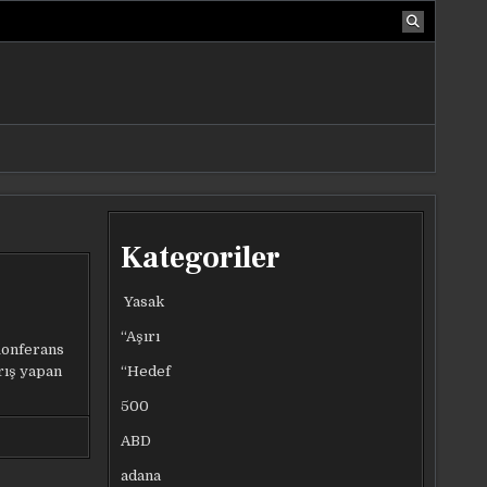
Kategoriler
Yasak
“Aşırı
Konferans
“Hedef
rış yapan
500
ABD
adana