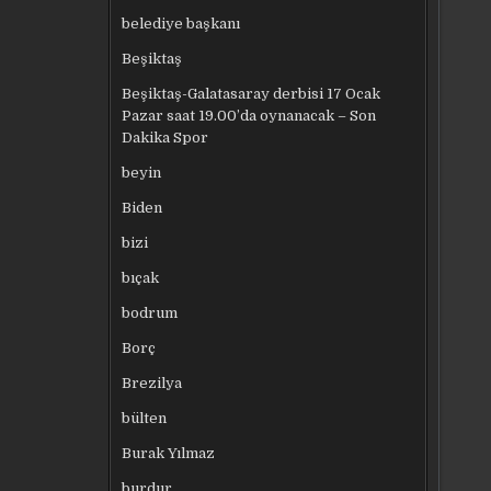
belediye başkanı
Beşiktaş
Beşiktaş-Galatasaray derbisi 17 Ocak
Pazar saat 19.00’da oynanacak – Son
Dakika Spor
beyin
Biden
bizi
bıçak
bodrum
Borç
Brezilya
bülten
Burak Yılmaz
burdur