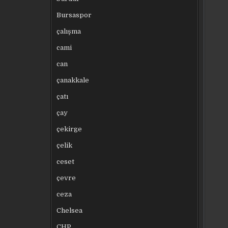
Bursaspor
çalışma
cami
can
çanakkale
çatı
çay
çekirge
çelik
ceset
çevre
ceza
Chelsea
CHP