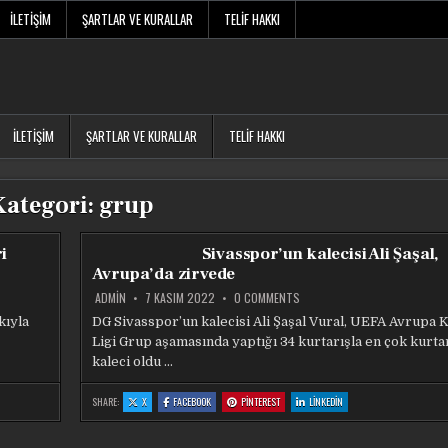
İLETIŞIM
ŞARTLAR VE KURALLAR
TELIF HAKKI
İLETIŞIM
ŞARTLAR VE KURALLAR
TELIF HAKKI
Kategori:
grup
i
Sivasspor’un kalecisi Ali Şaşal,
Avrupa’da zirvede
ON
ADMIN
7 KASIM 2022
0 COMMENTS
SIVASSPOR’UN
KALECISI
kıyla
DG Sivasspor’un kalecisi Ali Şaşal Vural, UEFA Avrupa 
ALI
Ligi Grup aşamasında yaptığı 34 kurtarışla en çok kurta
ŞAŞAL,
AVRUPA’DA
kaleci oldu …
ZIRVEDE
:
:
:
:
SHARE:
X
FACEBOOK
PINTEREST
LINKEDIN
SIVASSPOR’UN
SIVASSPOR’UN
SIVASSPOR’UN
SIVASSPOR’UN
KALECISI
KALECISI
KALECISI
KALECISI
ALI
ALI
ALI
ALI
ŞAŞAL,
ŞAŞAL,
ŞAŞAL,
ŞAŞAL,