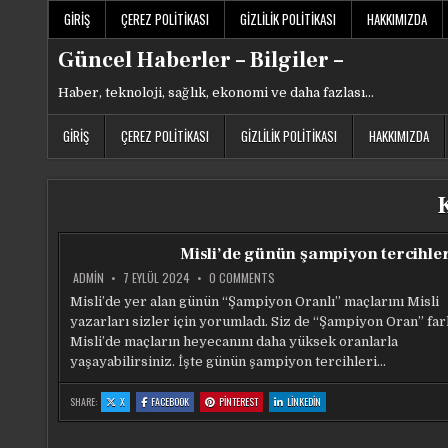
Skip
GIRIŞ
ÇEREZ POLITIKASI
GIZLILIK POLITIKASI
HAKKIMIZDA
to
content
Güncel Haberler – Bilgiler –
Haber, teknoloji, sağlık, ekonomi ve daha fazlası…
GIRIŞ
ÇEREZ POLITIKASI
GIZLILIK POLITIKASI
HAKKIMIZDA
Misli’de günün şampiyon tercihler
ON
ADMIN
7 EYLÜL 2024
0 COMMENTS
MISLI’DE
GÜNÜN
Misli’de yer alan günün “Şampiyon Oranlı” maçlarını Misli
ŞAMPIYON
yazarları sizler için yorumladı. Siz de “Şampiyon Oran” far
TERCIHLERI
Misli’de maçların heyecanını daha yüksek oranlarla
yaşayabilirsiniz. İşte günün şampiyon tercihleri…
:
:
:
:
SHARE:
X
FACEBOOK
PINTEREST
LINKEDIN
MISLI’DE
MISLI’DE
MISLI’DE
MISLI’DE
GÜNÜN
GÜNÜN
GÜNÜN
GÜNÜN
ŞAMPIYON
ŞAMPIYON
ŞAMPIYON
ŞAMPIYON
TERCIHLERI
TERCIHLERI
TERCIHLERI
TERCIHLERI