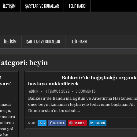
İLETIŞIM
ŞARTLAR VE KURALLAR
TELIF HAKKI
İLETIŞIM
ŞARTLAR VE KURALLAR
TELIF HAKKI
ategori:
beyin
!
Balıkesir’de bağışladığı organla
sarı’
hastaya nakledilecek
ON
ADMIN
11 TEMMUZ 2022
0 COMMENTS
BALIKESIR’DE
BAĞIŞLADIĞI
Balıkesir’de Bandırma Eğitim ve Araştırma Hastanesi’n
ORGANLARI
nmada
önce beyin kanaması teşhisiyle tedavisine başlanan Ali
3
HASTAYA
uruşu,
Demirarslan’ın, bu sabah …
NAKLEDILECEK
ırmalara
:
:
:
:
onlarını
SHARE:
X
FACEBOOK
PINTEREST
LINKEDIN
BALIKESIR’DE
BALIKESIR’DE
BALIKESIR’DE
BALIKESIR’DE
BAĞIŞLADIĞI
BAĞIŞLADIĞI
BAĞIŞLADIĞI
BAĞIŞLADIĞI
nsa yol
ORGANLARI
ORGANLARI
ORGANLARI
ORGANLARI
3
3
3
3
ne bu