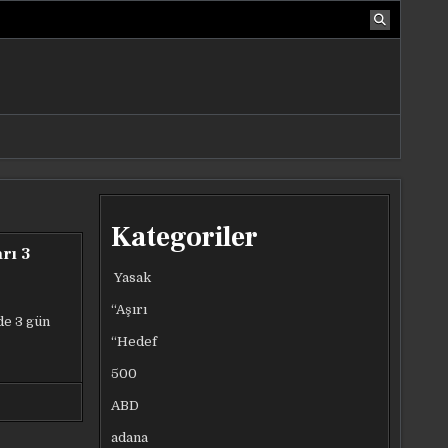
Kategoriler
rı 3
Yasak
“Aşırı
de 3 gün
“Hedef
500
ABD
adana