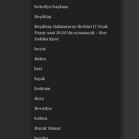
belediye başkanı
Beşiktaş
Beşiktaş-Galatasaray derbisi 17 Ocak
Pazar saat 19.00’da oynanacak – Son
Dakika Spor
beyin
Biden
bizi
bıçak
bodrum
Borç
Brezilya
bülten
Burak Yılmaz
burdur