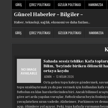
Skip
GIRIŞ
ÇEREZ POLITIKASI
GIZLILIK POLITIKASI
HAKKIMIZDA
to
content
Güncel Haberler – Bilgiler –
Haber, teknoloji, sağlık, ekonomi ve daha fazlası…
GIRIŞ
ÇEREZ POLITIKASI
GIZLILIK POLITIKASI
HAKKIMIZDA
K
Sahada sessiz tehlike: Kafa topları
Bilim, ‘beyinde biriken ölümcül ha
ortaya koydu
ADMIN
13 NISAN 2026
Orta gelen topu kaleye göndermek, savu
topu uzaklaştırmak ya da pas vermek için kullanılan kafa v
futbolun en klas hareketlerinden biri. Ancak bilimsel araşt
göre art arda yapılan vuruşlar, futbolcuların beyin fonksiy
yavaşlatırken uzun vadede; Alzheimer, Parkinson ve dema
açıp, ölümlere yol açıyor. Peki, topa kafayla vurmanın bey