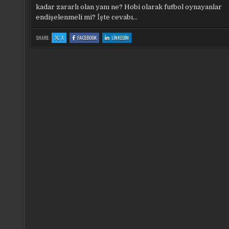
kadar zararlı olan yanı ne? Hobi olarak futbol oynayanlar
endişelenmeli mi? İşte cevabı…
:
:
:
SHARE:
X
FACEBOOK
LINKEDIN
SAHADA
SAHADA
SAHADA
SESSIZ
SESSIZ
SESSIZ
TEHLIKE:
TEHLIKE:
TEHLIKE:
KAFA
KAFA
KAFA
TOPLARI!
TOPLARI!
TOPLARI!
BILIM,
BILIM,
BILIM,
‘BEYINDE
‘BEYINDE
‘BEYINDE
BIRIKEN
BIRIKEN
BIRIKEN
ÖLÜMCÜL
ÖLÜMCÜL
ÖLÜMCÜL
HASARI’
HASARI’
HASARI’
ORTAYA
ORTAYA
ORTAYA
KOYDU
KOYDU
KOYDU