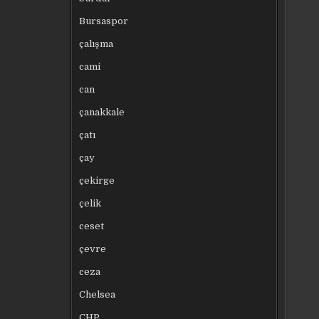
Bursaspor
çalışma
cami
can
çanakkale
çatı
çay
çekirge
çelik
ceset
çevre
ceza
Chelsea
CHP