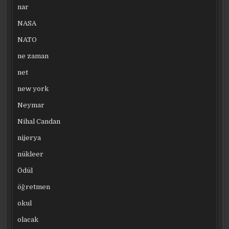
nar
NASA
NATO
ne zaman
net
new york
Neymar
Nihal Candan
nijerya
nükleer
Ödül
öğretmen
okul
olacak