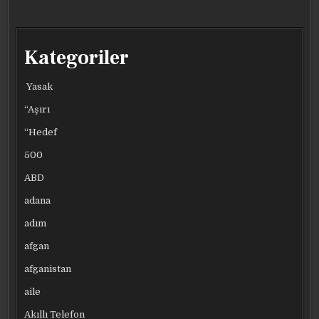
KADIN
KADIN
KADIN
KADIN
ÇOCUKLUK
ÇOCUKLUK
ÇOCUKLUK
ÇOCUKLUK
HAYALINI
HAYALINI
HAYALINI
HAYALINI
GERÇEKLEŞTIRDI:
GERÇEKLEŞTIRDI:
GERÇEKLEŞTIRDI:
GERÇEKLEŞTIRDI:
ÜNIVERSITELI
ÜNIVERSITELI
ÜNIVERSITELI
ÜNIVERSITELI
OLDU
OLDU
OLDU
OLDU
Kategoriler
Yasak
“Aşırı
“Hedef
500
ABD
adana
adım
afgan
afganistan
aile
Akıllı Telefon