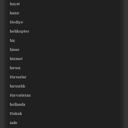
hayat
hazır
Hediye
helikopter
hiç
hisse
hizmet
hırsız
Hırsızlar
hırsızlık
Hırvatistan
hollanda
Hukuk
iade