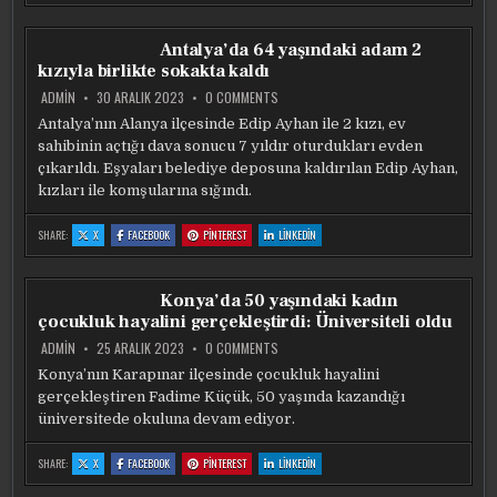
YANDAŞ’DA
KATILDIĞI
KATILDIĞI
KATILDIĞI
KATILDIĞI
KATILDI
KAMPANYAYA
KAMPANYAYA
KAMPANYAYA
KAMPANYAYA
İRFAN
İRFAN
İRFAN
İRFAN
CAN
CAN
CAN
CAN
Antalya’da 64 yaşındaki adam 2
KAHVECI
KAHVECI
KAHVECI
KAHVECI
VE
VE
VE
VE
kızıyla birlikte sokakta kaldı
MERT
MERT
MERT
MERT
HAKAN
HAKAN
HAKAN
HAKAN
YANDAŞ’DA
YANDAŞ’DA
YANDAŞ’DA
YANDAŞ’DA
ON
ADMIN
30 ARALIK 2023
0 COMMENTS
KATILDI
KATILDI
KATILDI
KATILDI
ANTALYA’DA
64
Antalya’nın Alanya ilçesinde Edip Ayhan ile 2 kızı, ev
YAŞINDAKI
sahibinin açtığı dava sonucu 7 yıldır oturdukları evden
ADAM
2
çıkarıldı. Eşyaları belediye deposuna kaldırılan Edip Ayhan,
KIZIYLA
BIRLIKTE
kızları ile komşularına sığındı.
SOKAKTA
KALDI
:
:
:
:
SHARE:
X
FACEBOOK
PINTEREST
LINKEDIN
ANTALYA’DA
ANTALYA’DA
ANTALYA’DA
ANTALYA’DA
64
64
64
64
YAŞINDAKI
YAŞINDAKI
YAŞINDAKI
YAŞINDAKI
ADAM
ADAM
ADAM
ADAM
2
2
2
2
Konya’da 50 yaşındaki kadın
KIZIYLA
KIZIYLA
KIZIYLA
KIZIYLA
BIRLIKTE
BIRLIKTE
BIRLIKTE
BIRLIKTE
çocukluk hayalini gerçekleştirdi: Üniversiteli oldu
SOKAKTA
SOKAKTA
SOKAKTA
SOKAKTA
KALDI
KALDI
KALDI
KALDI
ON
ADMIN
25 ARALIK 2023
0 COMMENTS
KONYA’DA
50
Konya’nın Karapınar ilçesinde çocukluk hayalini
YAŞINDAKI
gerçekleştiren Fadime Küçük, 50 yaşında kazandığı
KADIN
ÇOCUKLUK
üniversitede okuluna devam ediyor.
HAYALINI
GERÇEKLEŞTIRDI:
ÜNIVERSITELI
:
:
:
:
SHARE:
X
FACEBOOK
PINTEREST
LINKEDIN
OLDU
KONYA’DA
KONYA’DA
KONYA’DA
KONYA’DA
50
50
50
50
YAŞINDAKI
YAŞINDAKI
YAŞINDAKI
YAŞINDAKI