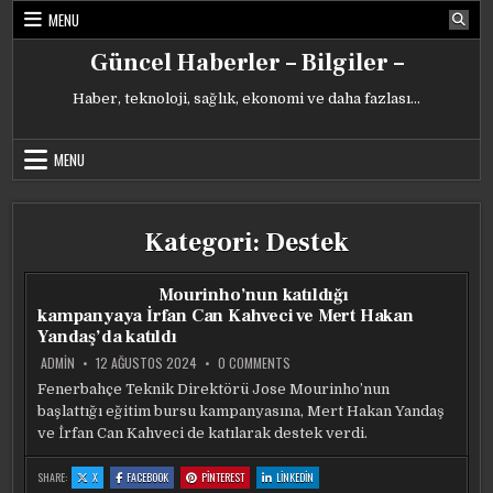
Skip
MENU
to
content
Güncel Haberler – Bilgiler –
Haber, teknoloji, sağlık, ekonomi ve daha fazlası…
MENU
Kategori:
Destek
Mourinho’nun katıldığı
kampanyaya İrfan Can Kahveci ve Mert Hakan
Yandaş’da katıldı
ON
ADMIN
12 AĞUSTOS 2024
0 COMMENTS
MOURINHO’NUN
KATILDIĞI
Fenerbahçe Teknik Direktörü Jose Mourinho’nun
KAMPANYAYA
başlattığı eğitim bursu kampanyasına, Mert Hakan Yandaş
İRFAN
CAN
ve İrfan Can Kahveci de katılarak destek verdi.
KAHVECI
VE
MERT
:
:
:
:
SHARE:
X
FACEBOOK
PINTEREST
LINKEDIN
HAKAN
MOURINHO’NUN
MOURINHO’NUN
MOURINHO’NUN
MOURINHO’NUN