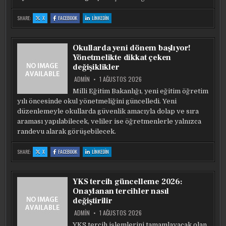
:
:
:
SHARE:
X
FACEBOOK
LINKEDIN
HUKUK
HUKUK
HUKUK
MESLEKLERINE
MESLEKLERINE
MESLEKLERINE
GIRIŞ
GIRIŞ
GIRIŞ
SINAVI
SINAVI
SINAVI
27
27
27
Okullarda yeni dönem başlıyor!
EYLÜL’DE
EYLÜL’DE
EYLÜL’DE
YAPILACAK
YAPILACAK
YAPILACAK
Yönetmelikte dikkat çeken
değişiklikler
ADMIN
1 AĞUSTOS 2026
Milli Eğitim Bakanlığı, yeni eğitim öğretim
yılı öncesinde okul yönetmeliğini güncelledi. Yeni
düzenlemeyle okullarda güvenlik amacıyla dolap ve sıra
araması yapılabilecek, veliler ise öğretmenlerle yalnızca
randevu alarak görüşebilecek.
:
:
:
SHARE:
X
FACEBOOK
LINKEDIN
OKULLARDA
OKULLARDA
OKULLARDA
YENI
YENI
YENI
DÖNEM
DÖNEM
DÖNEM
BAŞLIYOR!
BAŞLIYOR!
BAŞLIYOR!
YÖNETMELIKTE
YÖNETMELIKTE
YÖNETMELIKTE
YKS tercih güncelleme 2026:
DIKKAT
DIKKAT
DIKKAT
ÇEKEN
ÇEKEN
ÇEKEN
Onaylanan tercihler nasıl
DEĞIŞIKLIKLER
DEĞIŞIKLIKLER
DEĞIŞIKLIKLER
değiştirilir
ADMIN
1 AĞUSTOS 2026
YKS tercih işlemlerini tamamlayacak olan