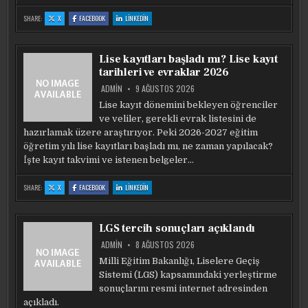
:
:
:
SHARE:
X
FACEBOOK
LINKEDIN
KÜÇÜK
KÜÇÜK
KÜÇÜK
YAŞTA
YAŞTA
YAŞTA
SOSYAL
SOSYAL
SOSYAL
MEDYA
MEDYA
MEDYA
KULLANIMI
KULLANIMI
KULLANIMI
Lise kayıtları başladı mı? Lise kayıt
OKUL
OKUL
OKUL
BAŞARISINI
BAŞARISINI
BAŞARISINI
tarihleri ve evraklar 2026
ETKILIYOR
ETKILIYOR
ETKILIYOR
ADMIN
9 AĞUSTOS 2026
Lise kayıt dönemini bekleyen öğrenciler
ve veliler, gerekli evrak listesini de
hazırlamak üzere araştırıyor. Peki 2026-2027 eğitim
öğretim yılı lise kayıtları başladı mı, ne zaman yapılacak?
İşte kayıt takvimi ve istenen belgeler…
:
:
:
SHARE:
X
FACEBOOK
LINKEDIN
LISE
LISE
LISE
KAYITLARI
KAYITLARI
KAYITLARI
BAŞLADI
BAŞLADI
BAŞLADI
MI?
MI?
MI?
LISE
LISE
LISE
LGS tercih sonuçları açıklandı
KAYIT
KAYIT
KAYIT
TARIHLERI
TARIHLERI
TARIHLERI
VE
VE
VE
ADMIN
8 AĞUSTOS 2026
EVRAKLAR
EVRAKLAR
EVRAKLAR
2026
2026
2026
Milli Eğitim Bakanlığı, Liselere Geçiş
Sistemi (LGS) kapsamındaki yerleştirme
sonuçlarını resmi internet adresinden
açıkladı.