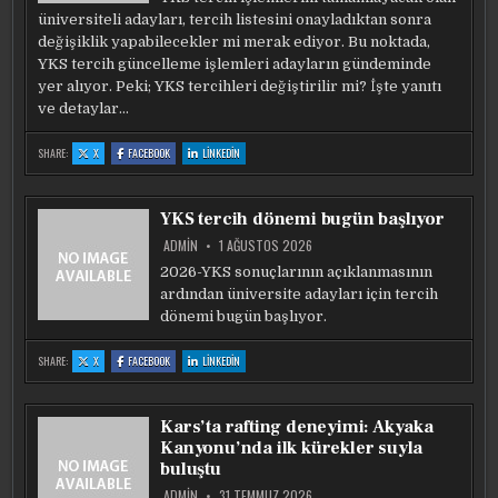
üniversiteli adayları, tercih listesini onayladıktan sonra
değişiklik yapabilecekler mi merak ediyor. Bu noktada,
YKS tercih güncelleme işlemleri adayların gündeminde
yer alıyor. Peki; YKS tercihleri değiştirilir mi? İşte yanıtı
ve detaylar…
:
:
:
SHARE:
X
FACEBOOK
LINKEDIN
YKS
YKS
YKS
TERCIH
TERCIH
TERCIH
GÜNCELLEME
GÜNCELLEME
GÜNCELLEME
2026:
2026:
2026:
ONAYLANAN
ONAYLANAN
ONAYLANAN
YKS tercih dönemi bugün başlıyor
TERCIHLER
TERCIHLER
TERCIHLER
NASIL
NASIL
NASIL
DEĞIŞTIRILIR
DEĞIŞTIRILIR
DEĞIŞTIRILIR
ADMIN
1 AĞUSTOS 2026
2026-YKS sonuçlarının açıklanmasının
ardından üniversite adayları için tercih
dönemi bugün başlıyor.
:
:
:
SHARE:
X
FACEBOOK
LINKEDIN
YKS
YKS
YKS
TERCIH
TERCIH
TERCIH
DÖNEMI
DÖNEMI
DÖNEMI
BUGÜN
BUGÜN
BUGÜN
BAŞLIYOR
BAŞLIYOR
BAŞLIYOR
Kars’ta rafting deneyimi: Akyaka
Kanyonu’nda ilk kürekler suyla
buluştu
ADMIN
31 TEMMUZ 2026