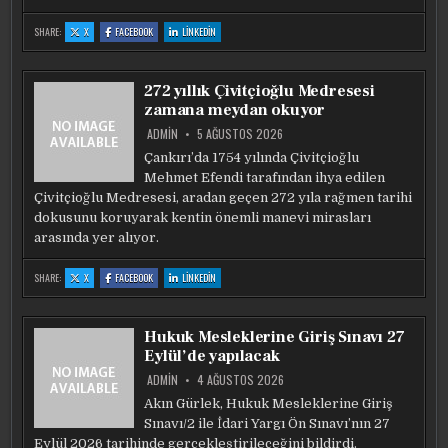
:
:
:
SHARE:
X
FACEBOOK
LINKEDIN
LGS
LGS
LGS
TERCIH
TERCIH
TERCIH
SONUÇLARI
SONUÇLARI
SONUÇLARI
AÇIKLANDI
AÇIKLANDI
AÇIKLANDI
272 yıllık Çivitçioğlu Medresesi
zamana meydan okuyor
ADMIN
5 AĞUSTOS 2026
Çankırı’da 1754 yılında Çivitçioğlu
Mehmet Efendi tarafından ihya edilen
Çivitçioğlu Medresesi, aradan geçen 272 yıla rağmen tarihi
dokusunu koruyarak kentin önemli manevi mirasları
arasında yer alıyor.
:
:
:
SHARE:
X
FACEBOOK
LINKEDIN
272
272
272
YILLIK
YILLIK
YILLIK
ÇIVITÇIOĞLU
ÇIVITÇIOĞLU
ÇIVITÇIOĞLU
MEDRESESI
MEDRESESI
MEDRESESI
ZAMANA
ZAMANA
ZAMANA
Hukuk Mesleklerine Giriş Sınavı 27
MEYDAN
MEYDAN
MEYDAN
OKUYOR
OKUYOR
OKUYOR
Eylül’de yapılacak
ADMIN
4 AĞUSTOS 2026
Akın Gürlek, Hukuk Mesleklerine Giriş
Sınavı/2 ile İdari Yargı Ön Sınavı’nın 27
Eylül 2026 tarihinde gerçekleştirileceğini bildirdi.