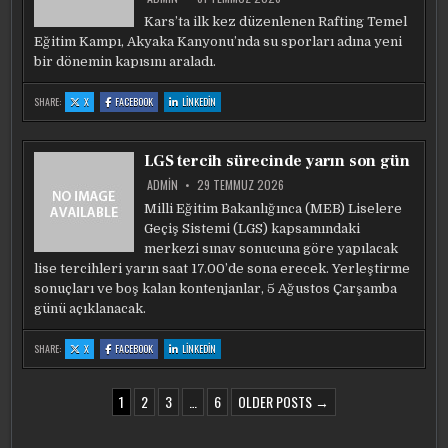
Kars’ta ilk kez düzenlenen Rafting Temel
Eğitim Kampı, Akyaka Kanyonu’nda su sporları adına yeni
bir dönemin kapısını araladı.
:
:
:
SHARE:
X
FACEBOOK
LINKEDIN
KARS’TA
KARS’TA
KARS’TA
RAFTING
RAFTING
RAFTING
DENEYIMI:
DENEYIMI:
DENEYIMI:
AKYAKA
AKYAKA
AKYAKA
KANYONU’NDA
KANYONU’NDA
KANYONU’NDA
LGS tercih sürecinde yarın son gün
ILK
ILK
ILK
KÜREKLER
KÜREKLER
KÜREKLER
SUYLA
SUYLA
SUYLA
ADMIN
29 TEMMUZ 2026
BULUŞTU
BULUŞTU
BULUŞTU
Milli Eğitim Bakanlığınca (MEB) Liselere
Geçiş Sistemi (LGS) kapsamındaki
merkezi sınav sonucuna göre yapılacak
lise tercihleri yarın saat 17.00’de sona erecek. Yerleştirme
sonuçları ve boş kalan kontenjanlar, 5 Ağustos Çarşamba
günü açıklanacak.
:
:
:
SHARE:
X
FACEBOOK
LINKEDIN
LGS
LGS
LGS
TERCIH
TERCIH
TERCIH
SÜRECINDE
SÜRECINDE
SÜRECINDE
YARIN
YARIN
YARIN
YAZI
SON
SON
SON
1
2
3
…
6
OLDER POSTS →
GÜN
GÜN
GÜN
SAYFALAMASI