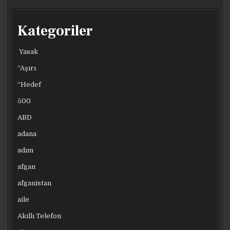
Kategoriler
Yasak
“Aşırı
“Hedef
500
ABD
adana
adım
afgan
afganistan
aile
Akıllı Telefon