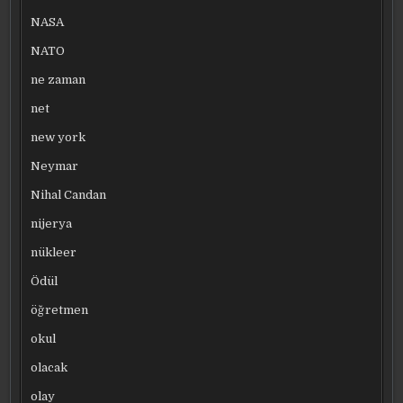
NASA
NATO
ne zaman
net
new york
Neymar
Nihal Candan
nijerya
nükleer
Ödül
öğretmen
okul
olacak
olay