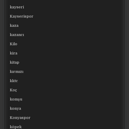
kayseri
Kayserispor
kaza
kazancı
Kilo
kira
kitap
kırmızı
kktc
Koç
komşu
konya
Konyaspor
köpek