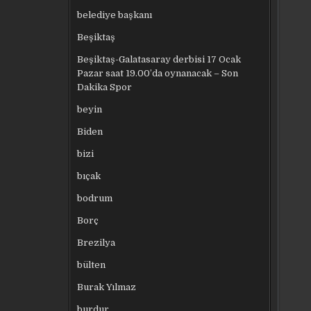
belediye başkanı
Beşiktaş
Beşiktaş-Galatasaray derbisi 17 Ocak
Pazar saat 19.00’da oynanacak – Son
Dakika Spor
beyin
Biden
bizi
bıçak
bodrum
Borç
Brezilya
bülten
Burak Yılmaz
burdur