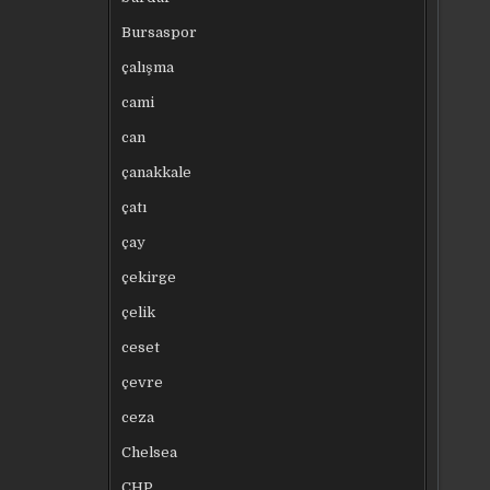
Bursaspor
çalışma
cami
can
çanakkale
çatı
çay
çekirge
çelik
ceset
çevre
ceza
Chelsea
CHP