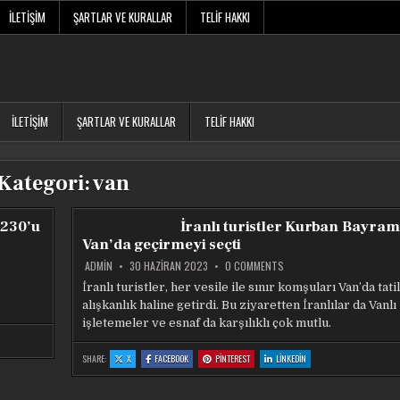
İLETIŞIM
ŞARTLAR VE KURALLAR
TELIF HAKKI
İLETIŞIM
ŞARTLAR VE KURALLAR
TELIF HAKKI
Kategori:
van
 230’u
İranlı turistler Kurban Bayram
Van’da geçirmeyi seçti
ON
ADMIN
30 HAZIRAN 2023
0 COMMENTS
İRANLI
TURISTLER
İranlı turistler, her vesile ile sınır komşuları Van’da tat
KURBAN
alışkanlık haline getirdi. Bu ziyaretten İranlılar da Vanlı
BAYRAMI’NI
VAN’DA
işletemeler ve esnaf da karşılıklı çok mutlu.
GEÇIRMEYI
SEÇTI
:
:
:
:
SHARE:
X
FACEBOOK
PINTEREST
LINKEDIN
İRANLI
İRANLI
İRANLI
İRANLI
TURISTLER
TURISTLER
TURISTLER
TURISTLER
KURBAN
KURBAN
KURBAN
KURBAN
BAYRAMI’NI
BAYRAMI’NI
BAYRAMI’NI
BAYRAMI’NI