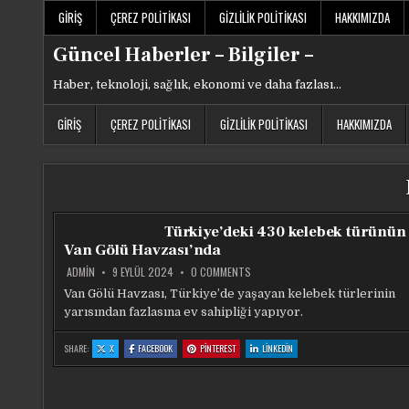
Skip
GIRIŞ
ÇEREZ POLITIKASI
GIZLILIK POLITIKASI
HAKKIMIZDA
to
content
Güncel Haberler – Bilgiler –
Haber, teknoloji, sağlık, ekonomi ve daha fazlası…
GIRIŞ
ÇEREZ POLITIKASI
GIZLILIK POLITIKASI
HAKKIMIZDA
Türkiye’deki 430 kelebek türünün
Van Gölü Havzası’nda
ON
ADMIN
9 EYLÜL 2024
0 COMMENTS
TÜRKIYE’DEKI
430
Van Gölü Havzası, Türkiye’de yaşayan kelebek türlerinin
KELEBEK
yarısından fazlasına ev sahipliği yapıyor.
TÜRÜNÜN
230’U
VAN
GÖLÜ
:
:
:
:
SHARE:
X
FACEBOOK
PINTEREST
LINKEDIN
TÜRKIYE’DEKI
TÜRKIYE’DEKI
TÜRKIYE’DEKI
TÜRKIYE’DEKI
HAVZASI’NDA
430
430
430
430
KELEBEK
KELEBEK
KELEBEK
KELEBEK
TÜRÜNÜN
TÜRÜNÜN
TÜRÜNÜN
TÜRÜNÜN
230’U
230’U
230’U
230’U
VAN
VAN
VAN
VAN