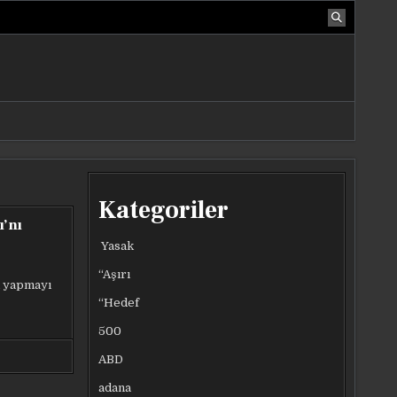
Kategoriler
ı’nı
Yasak
“Aşırı
il yapmayı
“Hedef
500
ABD
adana