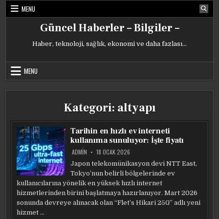
Skip
MENU
to
content
Güncel Haberler – Bilgiler –
Haber, teknoloji, sağlık, ekonomi ve daha fazlası…
MENU
Kategori:
altyapı
Tarihin en hızlı ev interneti
kullanıma sunuluyor: İşte fiyatı
ADMIN
18 OCAK 2026
Japon telekomünikasyon devi NTT East,
Tokyo’nun belirli bölgelerinde ev
kullanıcılarına yönelik en yüksek hızlı internet
hizmetlerinden birini başlatmaya hazırlanıyor. Mart 2026
sonunda devreye alınacak olan “Flet’s Hikari 25G” adlı yeni
hizmet …