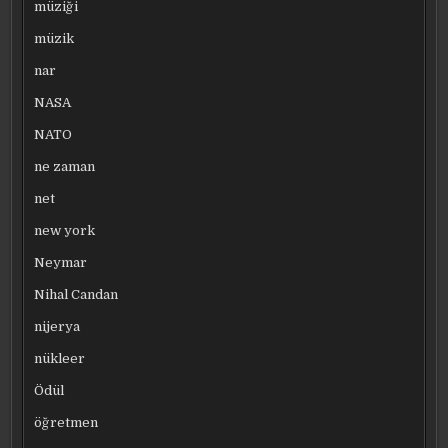
müziği
müzik
nar
NASA
NATO
ne zaman
net
new york
Neymar
Nihal Candan
nijerya
nükleer
Ödül
öğretmen