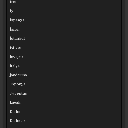
İran
iş
İspanya
İsrail
İstanbul
istiyor
İsviçre
italya
jandarma
Japonya
Juventus
kaçak
Kadın
Kadınlar