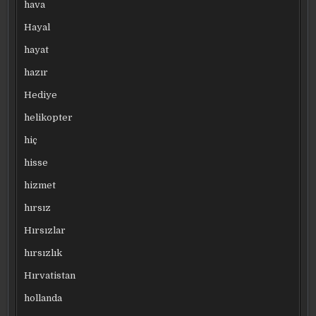
hava
Hayal
hayat
hazır
Hediye
helikopter
hiç
hisse
hizmet
hırsız
Hırsızlar
hırsızlık
Hırvatistan
hollanda