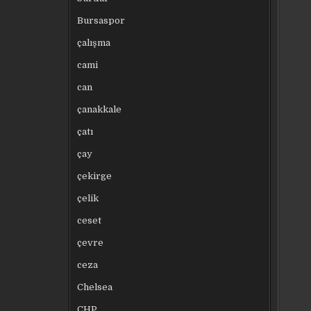
Bursaspor
çalışma
cami
can
çanakkale
çatı
çay
çekirge
çelik
ceset
çevre
ceza
Chelsea
CHP