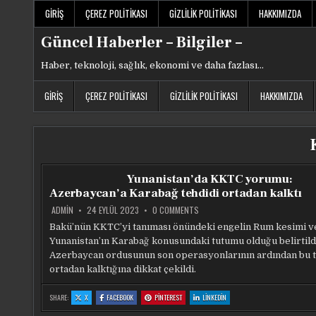
Skip
GIRIŞ
ÇEREZ POLITIKASI
GIZLILIK POLITIKASI
HAKKIMIZDA
to
content
Güncel Haberler – Bilgiler –
Haber, teknoloji, sağlık, ekonomi ve daha fazlası…
GIRIŞ
ÇEREZ POLITIKASI
GIZLILIK POLITIKASI
HAKKIMIZDA
Yunanistan’da KKTC yorumu:
Azerbaycan’a Karabağ tehdidi ortadan kalktı
ON
ADMIN
24 EYLÜL 2023
0 COMMENTS
YUNANISTAN’DA
KKTC
Bakü’nün KKTC’yi tanıması önündeki engelin Rum kesimi v
YORUMU:
Yunanistan’ın Karabağ konusundaki tutumu olduğu belirtild
AZERBAYCAN’A
KARABAĞ
Azerbaycan ordusunun son operasyonlarının ardından bu t
TEHDIDI
ORTADAN
ortadan kalktığına dikkat çekildi.
KALKTI
:
:
:
:
SHARE:
X
FACEBOOK
PINTEREST
LINKEDIN
YUNANISTAN’DA
YUNANISTAN’DA
YUNANISTAN’DA
YUNANISTAN’DA
KKTC
KKTC
KKTC
KKTC