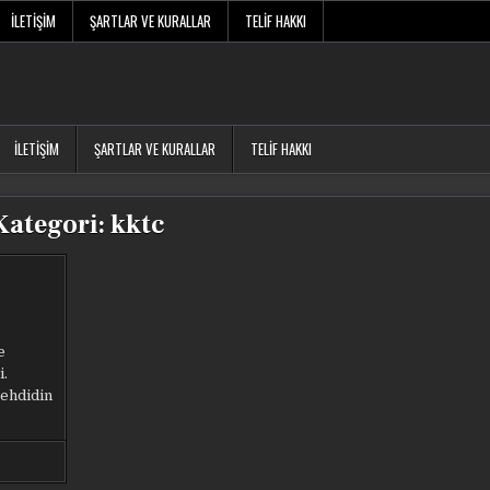
İLETIŞIM
ŞARTLAR VE KURALLAR
TELIF HAKKI
İLETIŞIM
ŞARTLAR VE KURALLAR
TELIF HAKKI
Kategori:
kktc
e
i.
ehdidin