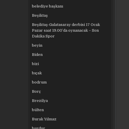
belediye başkanı
Beşiktaş
Beşiktaş-Galatasaray derbisi 17 Ocak
Pazar saat 19.00’da oynanacak – Son
Dakika Spor
beyin
Biden
bizi
bıçak
bodrum
Borç
Brezilya
bülten
Burak Yılmaz
burdur