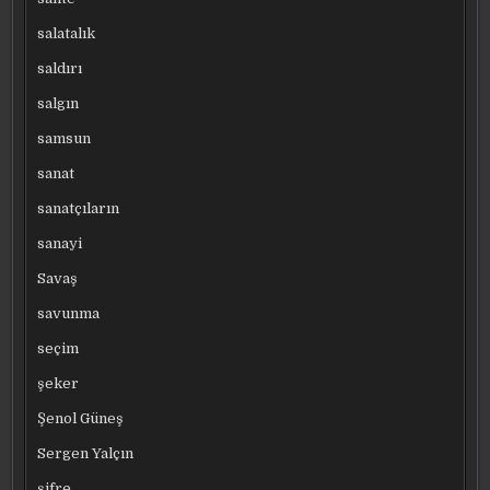
salatalık
saldırı
salgın
samsun
sanat
sanatçıların
sanayi
Savaş
savunma
seçim
şeker
Şenol Güneş
Sergen Yalçın
şifre