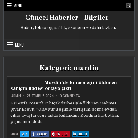
Skip
MENU
to
content
Güncel Haberler – Bilgiler –
Haber, teknoloji, sağlık, ekonomi ve daha fazlası…
MENU
Kategori:
mardin
Mardin’de lohusa eşini öldüren
sanığın ifadesi ortaya çıktı
ON
ADMIN
25 TEMMUZ 2024
0 COMMENTS
MARDIN’DE
LOHUSA
Eşi Vatfa Ecevit’i 17 bıçak darbesiyle öldüren Mehmet
EŞINI
Şiyar Ecevit, “Olay günü eşimle tartıştım, sonra evden
ÖLDÜREN
SANIĞIN
çıkıp uyuşturucu madde kullandım. Kendimi kaybettim,
IFADESI
ORTAYA
pişmanım” dedi.
ÇIKTI
:
:
:
:
SHARE:
X
FACEBOOK
PINTEREST
LINKEDIN
MARDIN’DE
MARDIN’DE
MARDIN’DE
MARDIN’DE