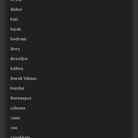
Biden
bizi
bıçak
bodrum
Borç
Brezilya
bülten
Burak Yılmaz
burdur
Bursaspor
çalışma
cami
can
çanakkale