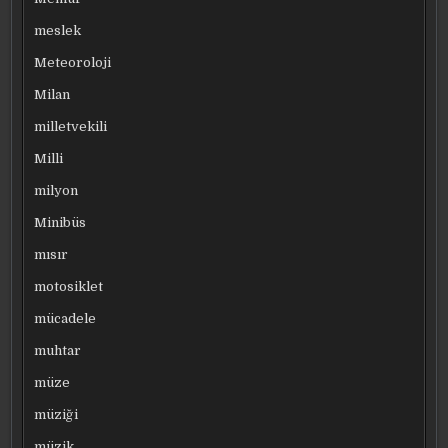
meslek
Meteoroloji
Milan
milletvekili
Milli
milyon
Minibüs
mısır
motosiklet
mücadele
muhtar
müze
müziği
müzik