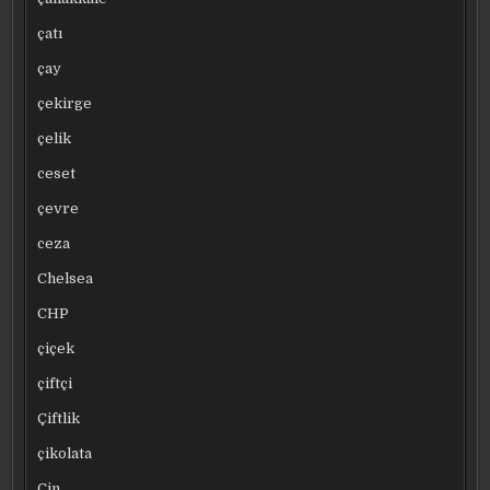
çatı
çay
çekirge
çelik
ceset
çevre
ceza
Chelsea
CHP
çiçek
çiftçi
Çiftlik
çikolata
Çin