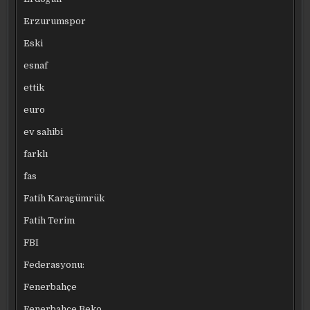
Erzurumspor
Eski
esnaf
ettik
euro
ev sahibi
farklı
fas
Fatih Karagümrük
Fatih Terim
FBI
Federasyonu:
Fenerbahçe
Fenerbahçe Beko