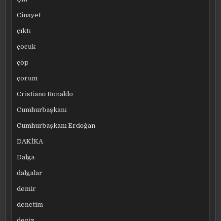
Cinayet
çıktı
çocuk
çöp
çorum
Cristiano Ronaldo
Cumhurbaşkanı
Cumhurbaşkanı Erdoğan
DAKİKA
Dalga
dalgalar
demir
denetim
deniz