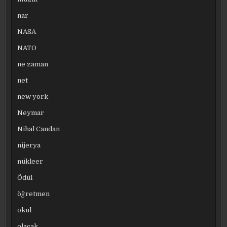
nar
NASA
NATO
ne zaman
net
new york
Neymar
Nihal Candan
nijerya
nükleer
Ödül
öğretmen
okul
olacak