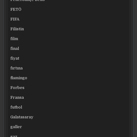
FETÖ
FIFA
Filistin
film
final
fiyat
fırtına
flamingo
Forbes
Fransa
futbol
Galatasaray
galler
gaz