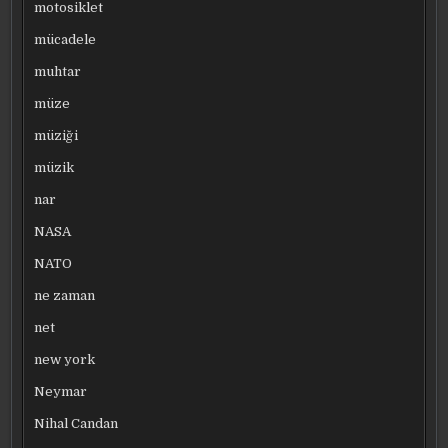
motosiklet
mücadele
muhtar
müze
müziği
müzik
nar
NASA
NATO
ne zaman
net
new york
Neymar
Nihal Candan