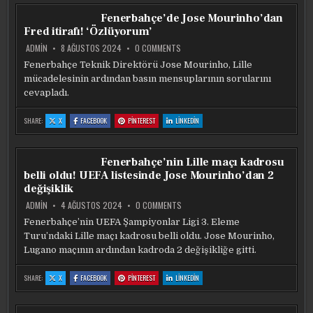
DA
DA
DA
DA
BÖYLE
BÖYLE
BÖYLE
BÖYLE
Fenerbahçe’de Jose Mourinho’dan
OYNAMALIYIZ
OYNAMALIYIZ
OYNAMALIYIZ
OYNAMALIYIZ
Fred itirafı! ‘Özlüyorum’
ON
ADMIN
8 AĞUSTOS 2024
0 COMMENTS
FENERBAHÇE’DE
JOSE
Fenerbahçe Teknik Direktörü Jose Mourinho, Lille
MOURINHO’DAN
mücadelesinin ardından basın mensuplarının sorularını
FRED
ITIRAFI!
cevapladı.
‘ÖZLÜYORUM’
:
:
:
:
SHARE:
X
FACEBOOK
PINTEREST
LINKEDIN
FENERBAHÇE’DE
FENERBAHÇE’DE
FENERBAHÇE’DE
FENERBAHÇE’DE
JOSE
JOSE
JOSE
JOSE
MOURINHO’DAN
MOURINHO’DAN
MOURINHO’DAN
MOURINHO’DAN
FRED
FRED
FRED
FRED
ITIRAFI!
ITIRAFI!
ITIRAFI!
ITIRAFI!
Fenerbahçe’nin Lille maçı kadrosu
‘ÖZLÜYORUM’
‘ÖZLÜYORUM’
‘ÖZLÜYORUM’
‘ÖZLÜYORUM’
belli oldu! UEFA listesinde Jose Mourinho’dan 2
değişiklik
ON
ADMIN
4 AĞUSTOS 2024
0 COMMENTS
FENERBAHÇE’NIN
LILLE
Fenerbahçe’nin UEFA Şampiyonlar Ligi 3. Eleme
MAÇI
Turu’ndaki Lille maçı kadrosu belli oldu. Jose Mourinho,
KADROSU
BELLI
Lugano maçının ardından kadroda 2 değişikliğe gitti.
OLDU!
UEFA
LISTESINDE
:
:
:
:
SHARE:
X
FACEBOOK
PINTEREST
LINKEDIN
JOSE
FENERBAHÇE’NIN
FENERBAHÇE’NIN
FENERBAHÇE’NIN
FENERBAHÇE’NIN
MOURINHO’DAN
LILLE
LILLE
LILLE
LILLE
2
MAÇI
MAÇI
MAÇI
MAÇI
DEĞIŞIKLIK
KADROSU
KADROSU
KADROSU
KADROSU
BELLI
BELLI
BELLI
BELLI