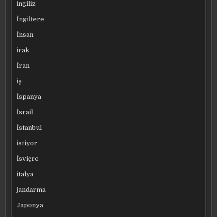
ingiliz
İngiltere
İnsan
irak
İran
iş
İspanya
İsrail
İstanbul
istiyor
İsviçre
italya
jandarma
Japonya