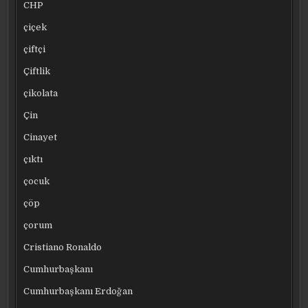
CHP
çiçek
çiftçi
Çiftlik
çikolata
Çin
Cinayet
çıktı
çocuk
çöp
çorum
Cristiano Ronaldo
Cumhurbaşkanı
Cumhurbaşkanı Erdoğan