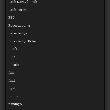
Fatih Karagümrük
Fatih Terim
FBI
Federasyonu:
Fenerbahçe
Fenerbahçe Beko
FETÖ
FIFA
Filistin
film
final
fiyat
fırtına
flamingo