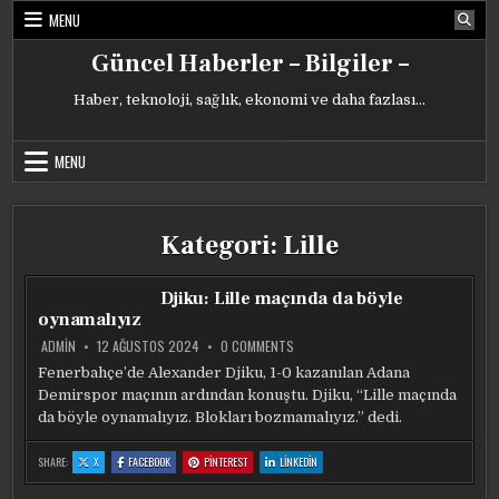
Skip
MENU
to
content
Güncel Haberler – Bilgiler –
Haber, teknoloji, sağlık, ekonomi ve daha fazlası…
MENU
Kategori:
Lille
Djiku: Lille maçında da böyle
oynamalıyız
ON
ADMIN
12 AĞUSTOS 2024
0 COMMENTS
DJIKU:
LILLE
Fenerbahçe’de Alexander Djiku, 1-0 kazanılan Adana
MAÇINDA
Demirspor maçının ardından konuştu. Djiku, “Lille maçında
DA
BÖYLE
da böyle oynamalıyız. Blokları bozmamalıyız.” dedi.
OYNAMALIYIZ
:
:
:
:
SHARE:
X
FACEBOOK
PINTEREST
LINKEDIN
DJIKU:
DJIKU:
DJIKU:
DJIKU:
LILLE
LILLE
LILLE
LILLE
MAÇINDA
MAÇINDA
MAÇINDA
MAÇINDA