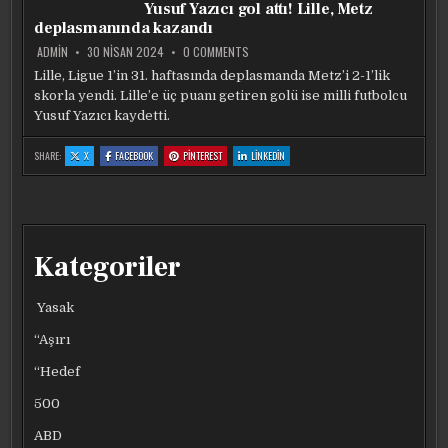
Yusuf Yazıcı gol attı! Lille, Metz
OLDU!
OLDU!
OLDU!
OLDU!
UEFA
UEFA
UEFA
UEFA
deplasmanında kazandı
LISTESINDE
LISTESINDE
LISTESINDE
LISTESINDE
JOSE
JOSE
JOSE
JOSE
MOURINHO’DAN
MOURINHO’DAN
MOURINHO’DAN
MOURINHO’DAN
ON
ADMIN
30 NISAN 2024
0 COMMENTS
2
2
2
2
YUSUF
DEĞIŞIKLIK
DEĞIŞIKLIK
DEĞIŞIKLIK
DEĞIŞIKLIK
YAZICI
Lille, Ligue 1’in 31. haftasında deplasmanda Metz’i 2-1’lik
GOL
skorla yendi. Lille’e üç puanı getiren golü ise milli futbolcu
ATTI!
LILLE,
Yusuf Yazıcı kaydetti.
METZ
DEPLASMANINDA
KAZANDI
:
:
:
:
SHARE:
X
FACEBOOK
PINTEREST
LINKEDIN
YUSUF
YUSUF
YUSUF
YUSUF
YAZICI
YAZICI
YAZICI
YAZICI
GOL
GOL
GOL
GOL
ATTI!
ATTI!
ATTI!
ATTI!
LILLE,
LILLE,
LILLE,
LILLE,
METZ
METZ
METZ
METZ
DEPLASMANINDA
DEPLASMANINDA
DEPLASMANINDA
DEPLASMANINDA
KAZANDI
KAZANDI
KAZANDI
KAZANDI
Kategoriler
Yasak
“Aşırı
“Hedef
500
ABD