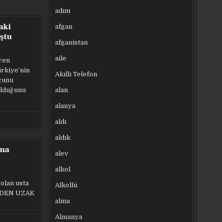
adım
aki
afgan
ştu
afganistan
aile
ren
rkiye’nin
Akıllı Telefon
ğunu
alan
olduğunu
alanya
aldı
aldık
lma
alev
alkol
 olan usta
Alkollü
TALDEN UZAK
alma
Almanya