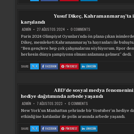
GALATASARAY’DA
GALATASARAY’DA
GALATASARAY’DA
GALATASARAY’DA
SAKAT
SAKAT
SAKAT
SAKAT
VE
VE
VE
VE
EKSIK
EKSIK
EKSIK
EKSIK
OYUNCULARIN
OYUNCULARIN
OYUNCULARIN
OYUNCULARIN
Yusuf Dikeç, Kahramanmaraş’ta i
SAYISI
SAYISI
SAYISI
SAYISI
GIDEREK
GIDEREK
GIDEREK
GIDEREK
karşılandı
ARTIYOR
ARTIYOR
ARTIYOR
ARTIYOR
ON
ADMIN
27 AĞUSTOS 2024
0 COMMENTS
YUSUF
DIKEÇ,
Paris 2024 Olimpiyat Oyunları’nda ön plana çıkan isimlerd
KAHRAMANMARAŞ’TA
Dikeç, memleketi Kahramanmaraş’ta hayranları ile buluştu.
ILGIYLE
KARŞILANDI
“Ben gençlere hep çok çalışmalarını söylüyorum. Spor de
herkesin dünya şampiyonu olması anlamına gelmez” dedi.
:
:
:
:
SHARE:
X
FACEBOOK
PINTEREST
LINKEDIN
YUSUF
YUSUF
YUSUF
YUSUF
DIKEÇ,
DIKEÇ,
DIKEÇ,
DIKEÇ,
KAHRAMANMARAŞ’TA
KAHRAMANMARAŞ’TA
KAHRAMANMARAŞ’TA
KAHRAMANMARAŞ’TA
ILGIYLE
ILGIYLE
ILGIYLE
ILGIYLE
KARŞILANDI
KARŞILANDI
KARŞILANDI
KARŞILANDI
ABD’de sosyal medya fenomenini
hediye dağıtımında arbede yaşandı
ON
ADMIN
7 AĞUSTOS 2023
0 COMMENTS
ABD’DE
SOSYAL
New York’un Manhattan şehrinde bir Youtuber’ın hediye da
MEDYA
etkinliğine katılanlar ile polis arasında arbede yaşandı.
FENOMENININ
HEDIYE
DAĞITIMINDA
ARBEDE
:
:
:
:
SHARE:
X
FACEBOOK
PINTEREST
LINKEDIN
ABD’DE
ABD’DE
ABD’DE
ABD’DE
YAŞANDI