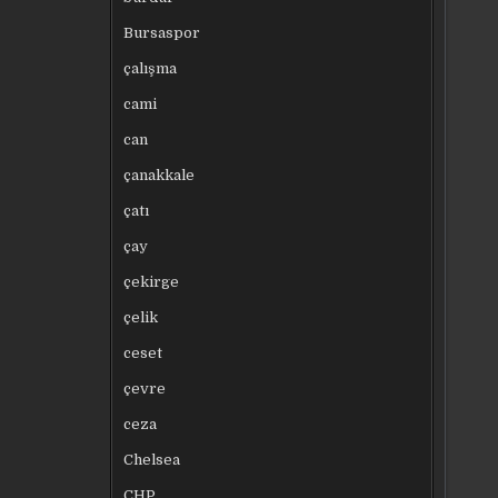
Bursaspor
çalışma
cami
can
çanakkale
çatı
çay
çekirge
çelik
ceset
çevre
ceza
Chelsea
CHP