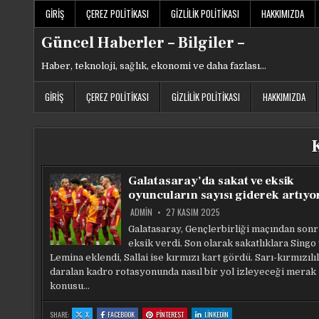
Skip
GIRIŞ
ÇEREZ POLITIKASI
GIZLILIK POLITIKASI
HAKKIMIZDA
to
content
Güncel Haberler – Bilgiler –
Haber, teknoloji, sağlık, ekonomi ve daha fazlası…
GIRIŞ
ÇEREZ POLITIKASI
GIZLILIK POLITIKASI
HAKKIMIZDA
Galatasaray’da sakat ve eksik
oyuncuların sayısı giderek artıyo
ADMIN
27 KASIM 2025
Galatasaray, Gençlerbirliği maçından sonr
eksik verdi. Son olarak sakatlıklara Singo
Lemina eklendi, Sallai ise kırmızı kart gördü. Sarı-kırmızılı
daralan kadro rotasyonunda nasıl bir yol izleyeceği merak
konusu…
:
:
:
:
SHARE:
X
FACEBOOK
PINTEREST
LINKEDIN