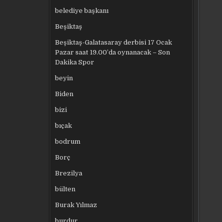
belediye başkanı
Beşiktaş
Beşiktaş-Galatasaray derbisi 17 Ocak
Pazar saat 19.00’da oynanacak – Son
Dakika Spor
beyin
Biden
bizi
bıçak
bodrum
Borç
Brezilya
bülten
Burak Yılmaz
burdur