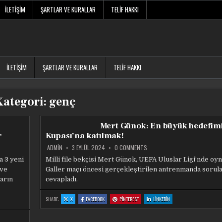
İLETIŞIM
ŞARTLAR VE KURALLAR
TELIF HAKKI
İLETIŞIM
ŞARTLAR VE KURALLAR
TELIF HAKKI
Kategori:
genç
Mert Günok: En büyük hedefim
r
Kupası’na katılmak!
ON
ADMIN
3 EYLÜL 2024
0 COMMENTS
MERT
GÜNOK:
a 3 yeni
Milli file bekçisi Mert Günok, UEFA Uluslar Ligi’nde oy
EN
 ve
Galler maçı öncesi gerçekleştirilen antrenmanda sorula
BÜYÜK
HEDEFIMIZ
ların
cevapladı.
DÜNYA
KUPASI’NA
KATILMAK!
:
:
:
:
SHARE:
X
FACEBOOK
PINTEREST
LINKEDIN
MERT
MERT
MERT
MERT
GÜNOK:
GÜNOK:
GÜNOK:
GÜNOK:
EN
EN
EN
EN
BÜYÜK
BÜYÜK
BÜYÜK
BÜYÜK