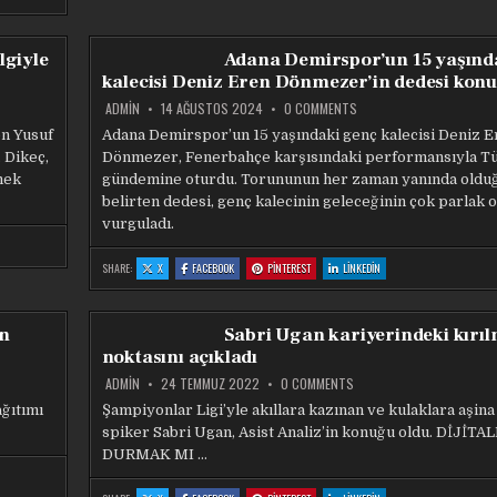
HEDEFIMIZ
HEDEFIMIZ
HEDEFIMIZ
HEDEFIMIZ
DÜNYA
DÜNYA
DÜNYA
DÜNYA
KUPASI’NA
KUPASI’NA
KUPASI’NA
KUPASI’NA
KATILMAK!
KATILMAK!
KATILMAK!
KATILMAK!
lgiyle
Adana Demirspor’un 15 yaşınd
kalecisi Deniz Eren Dönmezer’in dedesi konu
ON
ADMIN
14 AĞUSTOS 2024
0 COMMENTS
ADANA
DEMIRSPOR’UN
en Yusuf
Adana Demirspor’un 15 yaşındaki genç kalecisi Deniz E
15
 Dikeç,
Dönmezer, Fenerbahçe karşısındaki performansıyla Tü
YAŞINDAKI
KALECISI
mek
gündemine oturdu. Torununun her zaman yanında oldu
DENIZ
EREN
belirten dedesi, genç kalecinin geleceğinin çok parlak 
DÖNMEZER’IN
vurguladı.
DEDESI
KONUŞTU
:
:
:
:
SHARE:
X
FACEBOOK
PINTEREST
LINKEDIN
ADANA
ADANA
ADANA
ADANA
DEMIRSPOR’UN
DEMIRSPOR’UN
DEMIRSPOR’UN
DEMIRSPOR’UN
15
15
15
15
YAŞINDAKI
YAŞINDAKI
YAŞINDAKI
YAŞINDAKI
KALECISI
KALECISI
KALECISI
KALECISI
n
Sabri Ugan kariyerindeki kırı
DENIZ
DENIZ
DENIZ
DENIZ
EREN
EREN
EREN
EREN
noktasını açıkladı
DÖNMEZER’IN
DÖNMEZER’IN
DÖNMEZER’IN
DÖNMEZER’IN
DEDESI
DEDESI
DEDESI
DEDESI
KONUŞTU
KONUŞTU
KONUŞTU
KONUŞTU
ON
ADMIN
24 TEMMUZ 2022
0 COMMENTS
SABRI
UGAN
ğıtımı
Şampiyonlar Ligi’yle akıllara kazınan ve kulaklara aşina
KARIYERINDEKI
spiker Sabri Ugan, Asist Analiz’in konuğu oldu. DİJİ
KIRILMA
NOKTASINI
DURMAK MI …
AÇIKLADI