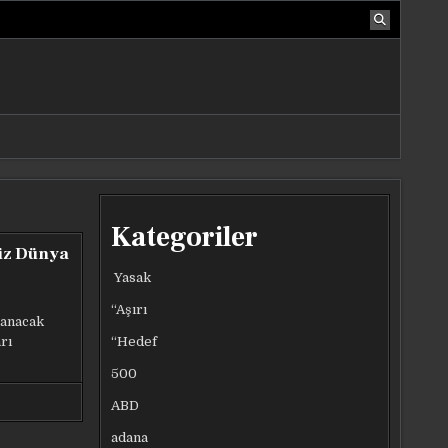
Kategoriler
iz Dünya
Yasak
“Aşırı
nanacak
“Hedef
rı
500
ABD
adana