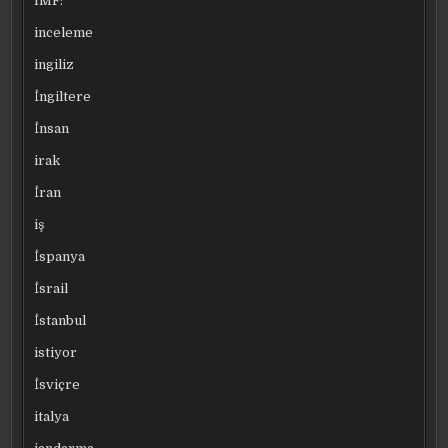
IMF:
inceleme
ingiliz
İngiltere
İnsan
irak
İran
iş
İspanya
İsrail
İstanbul
istiyor
İsviçre
italya