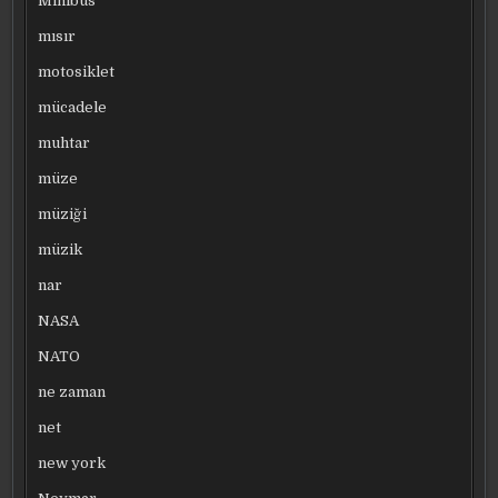
Minibüs
mısır
motosiklet
mücadele
muhtar
müze
müziği
müzik
nar
NASA
NATO
ne zaman
net
new york