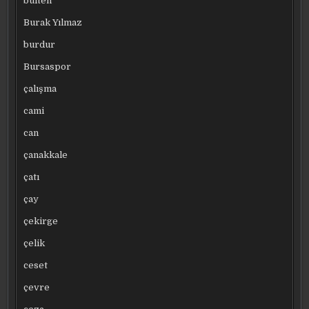
bülten
Burak Yılmaz
burdur
Bursaspor
çalışma
cami
can
çanakkale
çatı
çay
çekirge
çelik
ceset
çevre