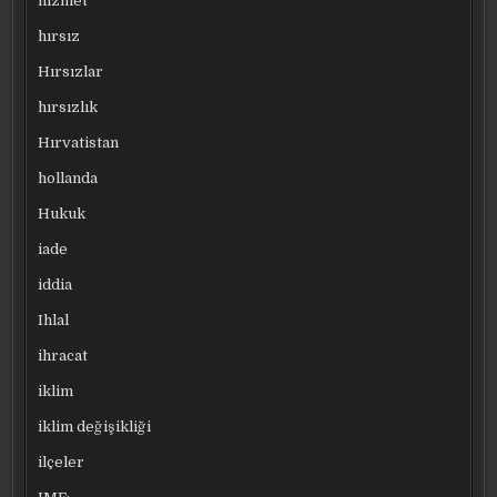
hizmet
hırsız
Hırsızlar
hırsızlık
Hırvatistan
hollanda
Hukuk
iade
iddia
Ihlal
ihracat
iklim
iklim değişikliği
ilçeler