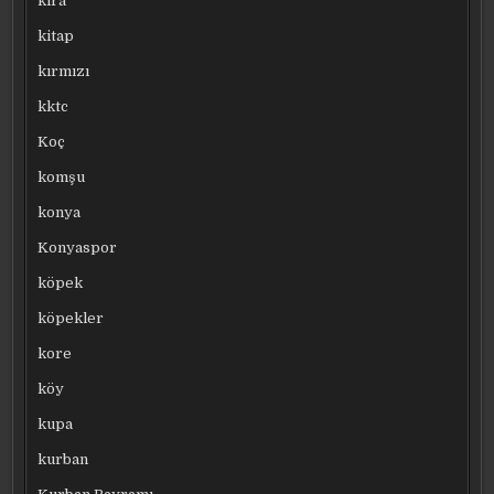
kira
kitap
kırmızı
kktc
Koç
komşu
konya
Konyaspor
köpek
köpekler
kore
köy
kupa
kurban