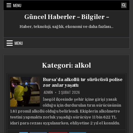
Skip
MENU
to
content
Güncel Haberler – Bilgiler –
Haber, teknoloji, sağlık, ekonomi ve daha fazlası…
MENU
Kategori:
alkol
Bursa’da alkollü tır sürücüsü polise
zor anlar yaşattı
ADMIN
3 ŞUBAT 2026
İnegöl ilçesinde şehir içine girişi yasak
olduğu için durdurulan tırın sürücüsünün
1.61 promil alkollü olduğu belirlendi. Ekiplerin alkolmetre
testini yapmakta zorluk yaşadığı sürücüye 11 bin 622 TL
idari para cezası uygulanırken, ehliyetine 2 yıl el konuldu.