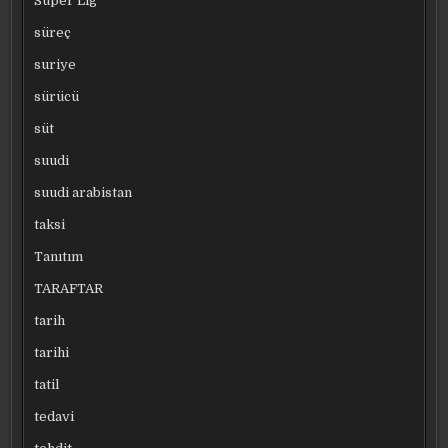
Süper Lig
süreç
suriye
sürücü
süt
suudi
suudi arabistan
taksi
Tanıtım
TARAFTAR
tarih
tarihi
tatil
tedavi