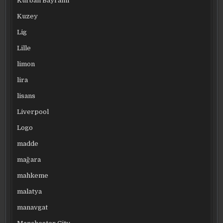
Kurban Bayramı
Kuzey
Lig
Lille
limon
lira
lisans
Liverpool
Logo
madde
mağara
mahkeme
malatya
manavgat