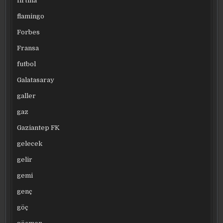
fırtına
flamingo
Forbes
Fransa
futbol
Galatasaray
galler
gaz
Gaziantep FK
gelecek
gelir
gemi
genç
göç