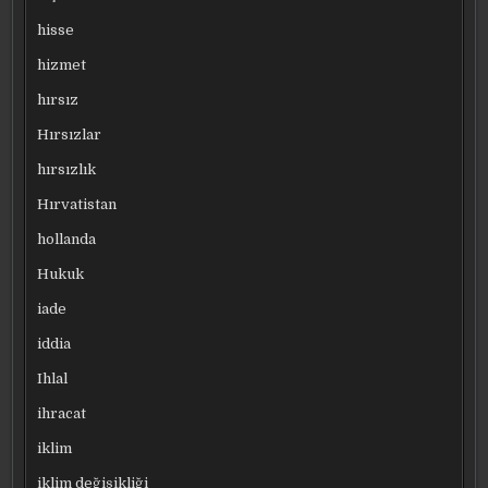
hisse
hizmet
hırsız
Hırsızlar
hırsızlık
Hırvatistan
hollanda
Hukuk
iade
iddia
Ihlal
ihracat
iklim
iklim değişikliği