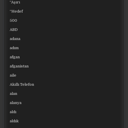
“Aşırı
“Hedef
500
ABD
adana
adım
afgan
afganistan
aile
Akıllı Telefon
alan
alanya
aldı
aldık