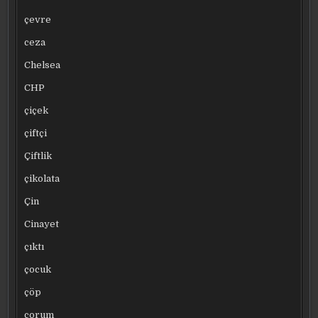
çevre
ceza
Chelsea
CHP
çiçek
çiftçi
Çiftlik
çikolata
Çin
Cinayet
çıktı
çocuk
çöp
çorum