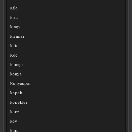
Kilo
kira
kitap
kırmızı
kktc
Koç
komşu
konya
Konyaspor
köpek
köpekler
kore
köy
kupa