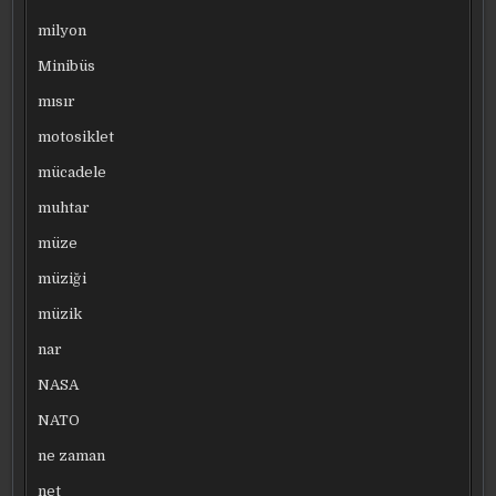
milyon
Minibüs
mısır
motosiklet
mücadele
muhtar
müze
müziği
müzik
nar
NASA
NATO
ne zaman
net