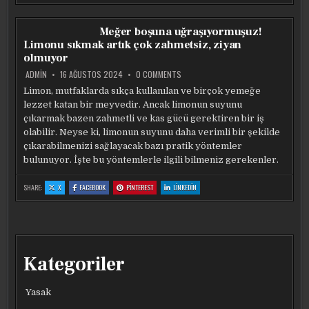
MEDYADA
MEDYADA
MEDYADA
MEDYADA
ÖNE
ÖNE
ÖNE
ÖNE
ÇIKAN
ÇIKAN
ÇIKAN
ÇIKAN
ZEYTINYAĞI
ZEYTINYAĞI
ZEYTINYAĞI
ZEYTINYAĞI
Meğer boşuna uğraşıyormuşuz!
VE
VE
VE
VE
LIMON
LIMON
LIMON
LIMON
Limonu sıkmak artık çok zahmetsiz, ziyan
KARIŞIMI
KARIŞIMI
KARIŞIMI
KARIŞIMI
olmuyor
ON
ADMIN
16 AĞUSTOS 2024
0 COMMENTS
MEĞER
BOŞUNA
Limon, mutfaklarda sıkça kullanılan ve birçok yemeğe
UĞRAŞIYORMUŞUZ!
lezzet katan bir meyvedir. Ancak limonun suyunu
LIMONU
SIKMAK
çıkarmak bazen zahmetli ve kas gücü gerektiren bir iş
ARTIK
ÇOK
olabilir. Neyse ki, limonun suyunu daha verimli bir şekilde
ZAHMETSIZ,
çıkarabilmenizi sağlayacak bazı pratik yöntemler
ZIYAN
OLMUYOR
bulunuyor. İşte bu yöntemlerle ilgili bilmeniz gerekenler.
:
:
:
:
SHARE:
X
FACEBOOK
PINTEREST
LINKEDIN
MEĞER
MEĞER
MEĞER
MEĞER
BOŞUNA
BOŞUNA
BOŞUNA
BOŞUNA
UĞRAŞIYORMUŞUZ!
UĞRAŞIYORMUŞUZ!
UĞRAŞIYORMUŞUZ!
UĞRAŞIYORMUŞUZ!
LIMONU
LIMONU
LIMONU
LIMONU
SIKMAK
SIKMAK
SIKMAK
SIKMAK
ARTIK
ARTIK
ARTIK
ARTIK
ÇOK
ÇOK
ÇOK
ÇOK
ZAHMETSIZ,
ZAHMETSIZ,
ZAHMETSIZ,
ZAHMETSIZ,
ZIYAN
ZIYAN
ZIYAN
ZIYAN
OLMUYOR
OLMUYOR
OLMUYOR
OLMUYOR
Kategoriler
Yasak