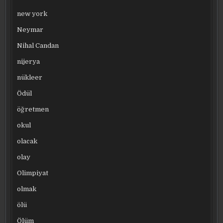
new york
Neymar
Nihal Candan
nijerya
nükleer
Ödül
öğretmen
okul
olacak
olay
Olimpiyat
olmak
ölü
Ölüm