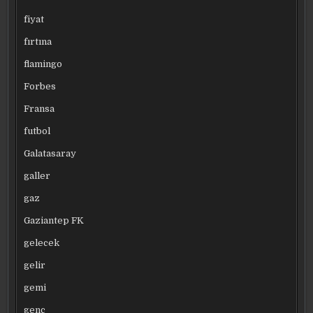
fiyat
fırtına
flamingo
Forbes
Fransa
futbol
Galatasaray
galler
gaz
Gaziantep FK
gelecek
gelir
gemi
genç