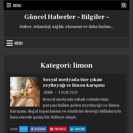
Skip
MENU
to
content
Güncel Haberler – Bilgiler –
Haber, teknoloji, sağlık, ekonomi ve daha fazlası…
MENU
Kategori:
limon
Sosyal medyada öne çıkan
zeytinyağı ve limon karışımı
ADMIN
8 OCAK 2026
Sosyal medyada sabah rutinlerinin
parçası haline gelen zeytinyağı ve limon
karışımı, doğal toparlanma ve sindirim desteği iddialarıyla
kısa sürede geniş bir kitleye ulaştı.
:
:
:
:
SHARE:
X
FACEBOOK
PINTEREST
LINKEDIN
SOSYAL
SOSYAL
SOSYAL
SOSYAL