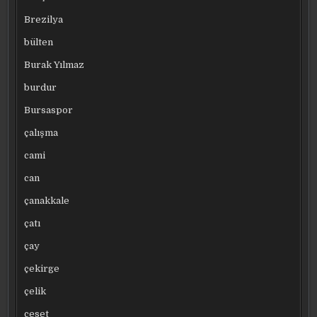
Brezilya
bülten
Burak Yılmaz
burdur
Bursaspor
çalışma
cami
can
çanakkale
çatı
çay
çekirge
çelik
ceset