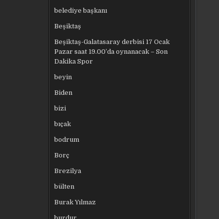
belediye başkanı
Beşiktaş
Beşiktaş-Galatasaray derbisi 17 Ocak
Pazar saat 19.00’da oynanacak – Son
Dakika Spor
beyin
Biden
bizi
bıçak
bodrum
Borç
Brezilya
bülten
Burak Yılmaz
burdur