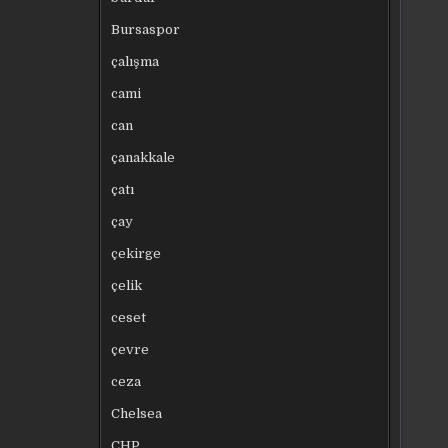
Bursaspor
çalışma
cami
can
çanakkale
çatı
çay
çekirge
çelik
ceset
çevre
ceza
Chelsea
CHP