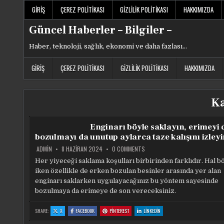
Skip
GIRIŞ
ÇEREZ POLITIKASI
GIZLILIK POLITIKASI
HAKKIMIZDA
to
content
Güncel Haberler – Bilgiler –
Haber, teknoloji, sağlık, ekonomi ve daha fazlası…
GIRIŞ
ÇEREZ POLITIKASI
GIZLILIK POLITIKASI
HAKKIMIZDA
Ka
Enginarı böyle saklayın, erimeyi 
bozulmayı da unutup aylarca taze kalışını izley
ON
ADMIN
8 HAZIRAN 2024
0 COMMENTS
ENGINARI
BÖYLE
Her yiyeceği saklama koşulları birbirinden farklıdır. Hal b
SAKLAYIN,
iken özellikle de erken bozulan besinler arasında yer alan
ERIMEYI
DE
enginarı saklarken uygulayacağınız bu yöntem sayesinde
BOZULMAYI
DA
bozulmaya da erimeye de son vereceksiniz.
UNUTUP
AYLARCA
TAZE
:
:
:
:
SHARE:
X
FACEBOOK
PINTEREST
LINKEDIN
KALIŞINI
ENGINARI
ENGINARI
ENGINARI
ENGINARI
IZLEYIN…
BÖYLE
BÖYLE
BÖYLE
BÖYLE