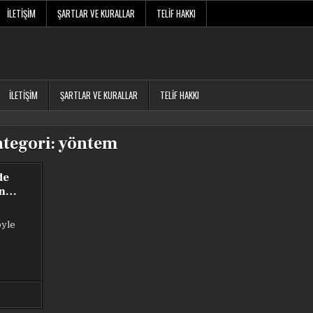
İLETIŞIM
ŞARTLAR VE KURALLAR
TELIF HAKKI
İLETIŞIM
ŞARTLAR VE KURALLAR
TELIF HAKKI
tegori:
yöntem
de
in…
öyle