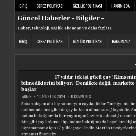
Skip
GIRIŞ
ÇEREZ POLITIKASI
GIZLILIK POLITIKASI
HAKKIMIZDA
to
content
Güncel Haberler – Bilgiler –
Haber, teknoloji, sağlık, ekonomi ve daha fazlası…
GIRIŞ
ÇEREZ POLITIKASI
GIZLILIK POLITIKASI
HAKKIMIZDA
17 yıldır tek işi gücü çay! Kimseni
bilmediklerini biliyor: ‘Demlikte değil, markette
başlar’
ON
ADMIN
10 AĞUSTOS 2024
0 COMMENTS
17
YILDIR
Sabah akşam altı hiç sönmeyen çaydanlıklar Türkiye’nin he
TEK
noktasında mis gibi bir çay kokusu almanızı sağlayabilir. A
IŞI
GÜCÜ
tadına baktığınızda her çayın aynı lezzette olmadığını anlar
ÇAY!
KIMSENIN
Mis gibi çay kokusu alıp, tadına baktığınızda hayal kırıklığı
BILMEDIKLERINI
uğramamanız için 17 yıllık çaycı Erdin Mert’in tavsiyelerin
BILIYOR:
‘DEMLIKTE
atmanızı öneririz!