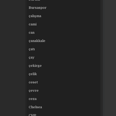
Bursaspor
çalışma
cami
can
çanakkale
çatı
çay
çekirge
çelik
ceset
çevre
ceza
Chelsea
CHP