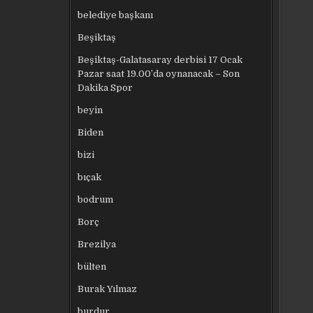
belediye başkanı
Beşiktaş
Beşiktaş-Galatasaray derbisi 17 Ocak
Pazar saat 19.00’da oynanacak – Son
Dakika Spor
beyin
Biden
bizi
bıçak
bodrum
Borç
Brezilya
bülten
Burak Yılmaz
burdur