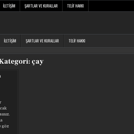
İLETIŞIM
ŞARTLAR VE KURALLAR
TELIF HAKKI
İLETIŞIM
ŞARTLAR VE KURALLAR
TELIF HAKKI
Kategori:
çay
n
r
ncak
sınız.
na
e göz