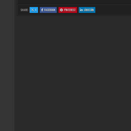
DEĞIL,
MARKETTE
BAŞLAR’
:
:
:
:
SHARE:
X
FACEBOOK
PINTEREST
LINKEDIN
17
17
17
17
YILDIR
YILDIR
YILDIR
YILDIR
TEK
TEK
TEK
TEK
IŞI
IŞI
IŞI
IŞI
GÜCÜ
GÜCÜ
GÜCÜ
GÜCÜ
ÇAY!
ÇAY!
ÇAY!
ÇAY!
KIMSENIN
KIMSENIN
KIMSENIN
KIMSENIN
BILMEDIKLERINI
BILMEDIKLERINI
BILMEDIKLERINI
BILMEDIKLERINI
BILIYOR:
BILIYOR:
BILIYOR:
BILIYOR:
‘DEMLIKTE
‘DEMLIKTE
‘DEMLIKTE
‘DEMLIKTE
DEĞIL,
DEĞIL,
DEĞIL,
DEĞIL,
MARKETTE
MARKETTE
MARKETTE
MARKETTE
BAŞLAR’
BAŞLAR’
BAŞLAR’
BAŞLAR’