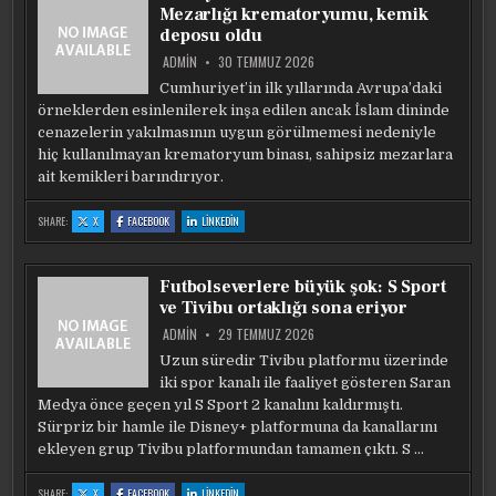
DEPO
DEPO
DEPO
Mezarlığı krematoryumu, kemik
KÜPLERI
KÜPLERI
KÜPLERI
BULUNDU
BULUNDU
BULUNDU
deposu oldu
ADMIN
30 TEMMUZ 2026
Cumhuriyet’in ilk yıllarında Avrupa’daki
örneklerden esinlenilerek inşa edilen ancak İslam dininde
cenazelerin yakılmasının uygun görülmemesi nedeniyle
hiç kullanılmayan krematoryum binası, sahipsiz mezarlara
ait kemikleri barındırıyor.
:
:
:
SHARE:
X
FACEBOOK
LINKEDIN
TÜRKIYE’DE
TÜRKIYE’DE
TÜRKIYE’DE
ILK
ILK
ILK
VE
VE
VE
TEK:
TEK:
TEK:
CEBECI
CEBECI
CEBECI
Futbolseverlere büyük şok: S Sport
ASRI
ASRI
ASRI
MEZARLIĞI
MEZARLIĞI
MEZARLIĞI
ve Tivibu ortaklığı sona eriyor
KREMATORYUMU,
KREMATORYUMU,
KREMATORYUMU,
KEMIK
KEMIK
KEMIK
DEPOSU
DEPOSU
DEPOSU
ADMIN
29 TEMMUZ 2026
OLDU
OLDU
OLDU
Uzun süredir Tivibu platformu üzerinde
iki spor kanalı ile faaliyet gösteren Saran
Medya önce geçen yıl S Sport 2 kanalını kaldırmıştı.
Sürpriz bir hamle ile Disney+ platformuna da kanallarını
ekleyen grup Tivibu platformundan tamamen çıktı. S …
:
:
:
SHARE:
X
FACEBOOK
LINKEDIN