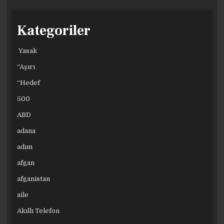
3
3
3
3
GOLLE
GOLLE
GOLLE
GOLLE
GELDI
GELDI
GELDI
GELDI
Kategoriler
Yasak
“Aşırı
“Hedef
500
ABD
adana
adım
afgan
afganistan
aile
Akıllı Telefon