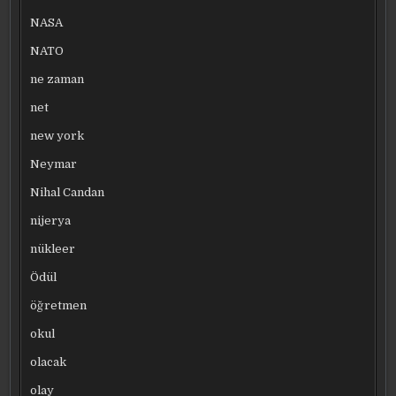
NASA
NATO
ne zaman
net
new york
Neymar
Nihal Candan
nijerya
nükleer
Ödül
öğretmen
okul
olacak
olay