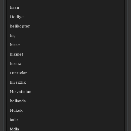
hazır
Hediye
helikopter
hiç
hisse
hizmet
hırsız
Hırsızlar
hırsızlık
Hırvatistan
hollanda
Hukuk
iade
iddia