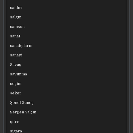
saldırı
salgın
samsun
sanat
sanatçıların
sanayi
Savaş
savunma
seçim
şeker
Şenol Güneş
Sergen Yalçın
şifre
sigara