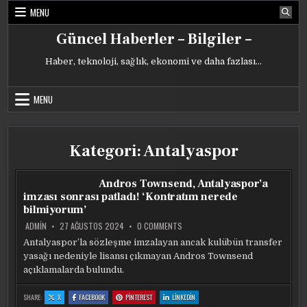
Skip
MENU
to
content
Güncel Haberler – Bilgiler –
Haber, teknoloji, sağlık, ekonomi ve daha fazlası…
MENU
Kategori:
Antalyaspor
Andros Townsend, Antalyaspor’a
imzası sonrası patladı! ‘Kontratım nerede
bilmiyorum’
ON
ADMIN
27 AĞUSTOS 2024
0 COMMENTS
ANDROS
TOWNSEND,
Antalyaspor’la sözleşme imzalayan ancak kulübün transfer
ANTALYASPOR’A
yasağı nedeniyle lisansı çıkmayan Andros Townsend
IMZASI
SONRASI
açıklamalarda bulundu.
PATLADI!
‘KONTRATIM
NEREDE
:
:
:
:
SHARE:
X
FACEBOOK
PINTEREST
LINKEDIN
BILMIYORUM’
ANDROS
ANDROS
ANDROS
ANDROS