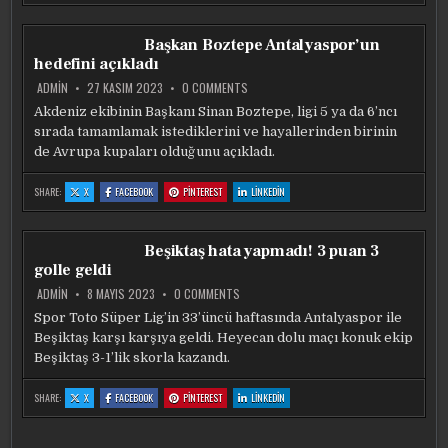
TOWNSEND,
TOWNSEND,
TOWNSEND,
TOWNSEND,
ANTALYASPOR’A
ANTALYASPOR’A
ANTALYASPOR’A
ANTALYASPOR’A
IMZASI
IMZASI
IMZASI
IMZASI
SONRASI
SONRASI
SONRASI
SONRASI
Başkan Boztepe Antalyaspor’un
PATLADI!
PATLADI!
PATLADI!
PATLADI!
‘KONTRATIM
‘KONTRATIM
‘KONTRATIM
‘KONTRATIM
hedefini açıkladı
NEREDE
NEREDE
NEREDE
NEREDE
BILMIYORUM’
BILMIYORUM’
BILMIYORUM’
BILMIYORUM’
ON
ADMIN
27 KASIM 2023
0 COMMENTS
BAŞKAN
BOZTEPE
Akdeniz ekibinin Başkanı Sinan Boztepe, ligi 5 ya da 6’ncı
ANTALYASPOR’UN
sırada tamamlamak istediklerini ve hayallerinden birinin
HEDEFINI
AÇIKLADI
de Avrupa kupaları olduğunu açıkladı.
:
:
:
:
SHARE:
X
FACEBOOK
PINTEREST
LINKEDIN
BAŞKAN
BAŞKAN
BAŞKAN
BAŞKAN
BOZTEPE
BOZTEPE
BOZTEPE
BOZTEPE
ANTALYASPOR’UN
ANTALYASPOR’UN
ANTALYASPOR’UN
ANTALYASPOR’UN
HEDEFINI
HEDEFINI
HEDEFINI
HEDEFINI
AÇIKLADI
AÇIKLADI
AÇIKLADI
AÇIKLADI
Beşiktaş hata yapmadı! 3 puan 3
golle geldi
ON
ADMIN
8 MAYIS 2023
0 COMMENTS
BEŞIKTAŞ
HATA
Spor Toto Süper Lig’in 33’üncü haftasında Antalyaspor ile
YAPMADI!
Beşiktaş karşı karşıya geldi. Heyecan dolu maçı konuk ekip
3
PUAN
Beşiktaş 3-1’lik skorla kazandı.
3
GOLLE
GELDI
:
:
:
:
SHARE:
X
FACEBOOK
PINTEREST
LINKEDIN
BEŞIKTAŞ
BEŞIKTAŞ
BEŞIKTAŞ
BEŞIKTAŞ
HATA
HATA
HATA
HATA
YAPMADI!
YAPMADI!
YAPMADI!
YAPMADI!
3
3
3
3
PUAN
PUAN
PUAN
PUAN