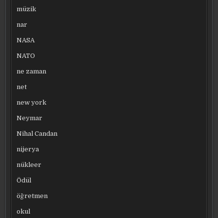
müzik
nar
NASA
NATO
ne zaman
net
new york
Neymar
Nihal Candan
nijerya
nükleer
Ödül
öğretmen
okul