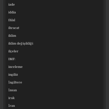
iade
iddia
Ihlal
ihracat
iklim
iklim değişikliği
ilçeler
IMF:
inceleme
ingiliz
İngiltere
İnsan
irak
İran