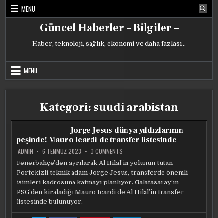
Skip
MENU
to
content
Güncel Haberler – Bilgiler –
Haber, teknoloji, sağlık, ekonomi ve daha fazlası…
MENU
Kategori:
suudi arabistan
Jorge Jesus dünya yıldızlarının
peşinde! Mauro Icardi de transfer listesinde
ON
ADMIN
6 TEMMUZ 2023
0 COMMENTS
JORGE
JESUS
Fenerbahçe’den ayrılarak Al Hilal’in yolunun tutan
DÜNYA
Portekizli teknik adam Jorge Jesus, transferde önemli
YILDIZLARININ
PEŞINDE!
isimleri kadrosuna katmayı planlıyor. Galatasaray’ın
MAURO
ICARDI
PSG’den kiraladığı Mauro Icardi de Al Hilal’in transfer
DE
listesinde bulunuyor.
TRANSFER
LISTESINDE