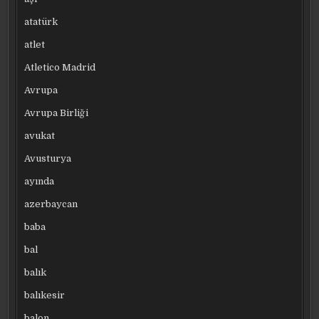
atatürk
atlet
Atletico Madrid
Avrupa
Avrupa Birliği
avukat
Avusturya
ayında
azerbaycan
baba
bal
balık
balıkesir
balon