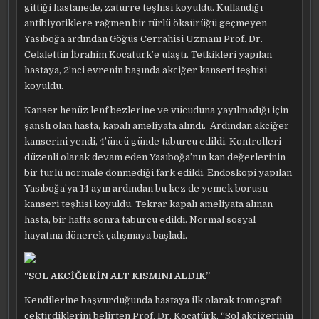
gittiği hastanede, zatürre teşhisi koyuldu. Kullandığı
İKISINI
DE
antibiyotiklere rağmen bir türlü öksürüğü geçmeyen
YENDI
Yasıboğa ardından Göğüs Cerrahisi Uzmanı Prof. Dr.
Celalettin İbrahim Kocatürk’e ulaştı. Tetkikleri yapılan
hastaya, 2’nci evrenin başında akciğer kanseri teşhisi
koyuldu.
Kanser henüz lenf bezlerine ve vücuduna yayılmadığı için
şanslı olan hasta, kapalı ameliyata alındı. Ardından akciğer
kanserini yendi, 4’üncü günde taburcu edildi. Kontrolleri
düzenli olarak devam eden Yasıboğa’nın kan değerlerinin
bir türlü normale dönmediği fark edildi. Endoskopi yapılan
Yasıboğa’ya 14 ayın ardından bu kez de yemek borusu
kanseri teşhisi koyuldu. Tekrar kapalı ameliyata alınan
hasta, bir hafta sonra taburcu edildi. Normal sosyal
hayatına dönerek çalışmaya başladı.
“SOL AKCİĞERİN ALT KISMINI ALDIK”
Kendilerine başvurduğunda hastaya ilk olarak tomografi
çektirdiklerini belirten Prof. Dr. Kocatürk, “Sol akciğerinin