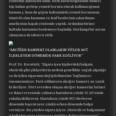
yöntemle ameliyata aldık. Hem karın bölgesinde mideyi
tüp haline getirip yemek borusu olarak kullanacağımız
kısmını ç, hem de göğüs kafesindeki yemek borusunun
tümörlü olan kısmının ve lenf bezlerinin çıkarılması
ameliyatını kapalı yöntemle yaptık. Ardından birinci
haftada hastamızı beslemeye başladık. Herhangi bir sorun
olmayınca da taburcu ettik.
“AKCİĞER KANSERİ OLANLARIN YÜZDE 80’İ
İLERLEYEN DÖNEMDE FARK EDİLİYOR”
Prof. Dr. Kocatürk, “Sigara içen kişilerdeki balgam,
öksürük gibi şikâyetlerin nedeni genellikle ‘soğuk algınlığı
ya da içilen sigaranın değiştirilmesine’ bağlanıyor,
önemsenmiyor. Fark edilmeyen akciğer kanseri, ne yazık
ki ilerliyor. Dört evreden oluşan akciğer kanserini, birinci
ve ikinci evresinde yalnızca hastaların yüzde 15-20’sinde
yakalayabiliyoruz. Hastaların yüzde 80’i ilerleyen
dönemde başvuruyor çünkü erken dönemde bulgu
vermiyor. Bu yüzden sigara içiyor, öksürük ve balgamınız
3 haftadan uzun sürüyorsa mutlaka doktora başvurun”