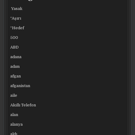
Yasak
“Aşırı
“Hedef
500
ABD
adana
adım
afgan
afganistan
aile
Akıllı Telefon
alan
alanya
aldı