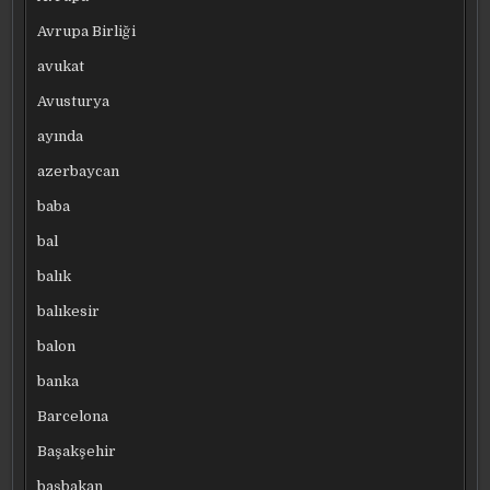
Avrupa Birliği
avukat
Avusturya
ayında
azerbaycan
baba
bal
balık
balıkesir
balon
banka
Barcelona
Başakşehir
başbakan