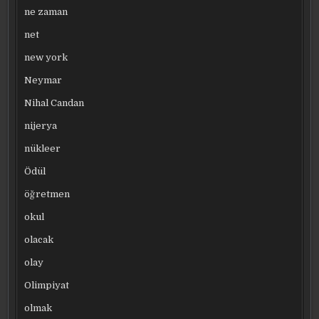
ne zaman
net
new york
Neymar
Nihal Candan
nijerya
nükleer
Ödül
öğretmen
okul
olacak
olay
Olimpiyat
olmak