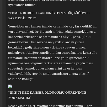
uyarısında bulundu.
“YEMEK BORUSU KANSERİ YUTMA GÜÇLÜĞÜYLE
FARK EDİLİYOR”
Yemek borusu kanserinin de genellikle geç fark edildiğini
vurgulayan Prof. Dr. Kocatürk, “Hastadaki yemek borusu
kanserini erkenden saptamamız da büyük şans. Çünkü
yemek borusu kanseri de ne yazık ki ancak yutma
bozukluğu geliştikten sonra doktora başvurulunca
anlaşılıyor. Akciğer ameliyatından sonra hastayı kontrollü
tutmamız, hastanın da kontrollere gelip gitmesindeki
uyumu ve önerdiğimiz tetkikleri zamanında yaptırması
sayesinde yemek borusu kanserini de erkenden
yakalayabildik. Her iki ameliyatında sorunsuz atlattı”
şeklinde konuştu.
“İKİNCİ KEZ KANSER OLDUĞUMU ÖĞRENİNCE
KORKMADIM”
Reşat Yasıboğa, “Hayatımı doktoruma borçluyum. Eğer