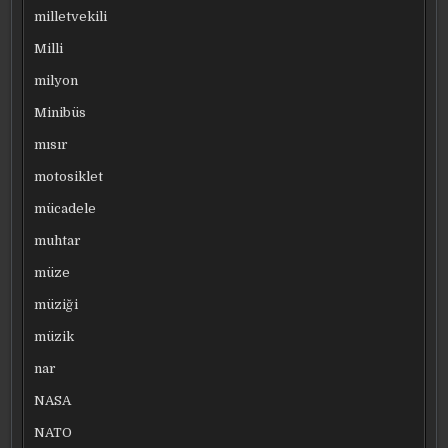
milletvekili
Milli
milyon
Minibüs
mısır
motosiklet
mücadele
muhtar
müze
müziği
müzik
nar
NASA
NATO