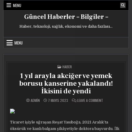
Skip
MENU
to
content
Güncel Haberler – Bilgiler –
Haber, teknoloji, sağlık, ekonomi ve daha fazlası…
MENU
POSTED
HABER
IN
1 yıl arayla akciğer ve yemek
borusu kanserine yakalandı!
İkisini de yendi
ON
ADMIN
7 MAYIS 2023
LEAVE A COMMENT
1
YIL
ARAYLA
AKCIĞER
VE
YEMEK
Ticaret işiyle uğraşan Reşat Yasıboğa, 2021 Aralık’ta
BORUSU
KANSERINE
öksürük ve kanlı balgam şikâyetiyle doktora başvurdu. İlk
YAKALANDI!