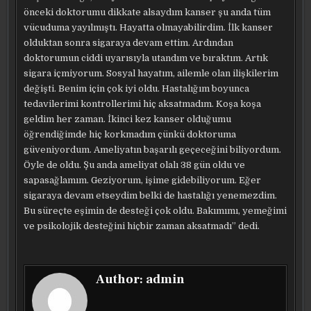
önceki doktorumu dikkate alsaydım kanser şu anda tüm
vücuduma yayılmıştı. Hayatta olmayabilirdim. İlk kanser
olduktan sonra sigaraya devam ettim. Ardından
doktorumun ciddi uyarısıyla utandım ve bıraktım. Artık
sigara içmiyorum. Sosyal hayatım, ailemle olan ilişkilerim
değişti. Benim için çok iyi oldu. Hastalığım boyunca
tedavilerimi kontrollerimi hiç aksatmadım. Koşa koşa
geldim her zaman. İkinci kez kanser olduğumu
öğrendiğimde hiç korkmadım çünkü doktoruma
güveniyordum. Ameliyatın başarılı geçeceğini biliyordum.
Öyle de oldu. Şu anda ameliyat olalı 38 gün oldu ve
sapasağlamım. Geziyorum, işime gidebiliyorum. Eğer
sigaraya devam etseydim belki de hastalığı yenemezdim.
Bu süreçte eşimin de desteği çok oldu. Bakımımı, yemeğimi
ve psikolojik desteğini hiçbir zaman aksatmadı” dedi.
Author:
admin