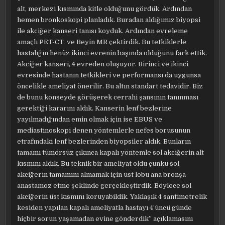
alt, merkezi kısmında kitle olduğunu gördük. Ardından
hemen bronkoskopi planladık. Buradan aldığımız biyopsi
ile akciğer kanseri tanısı koyduk. Ardından evreleme
amaçlı PET-CT ve Beyin MR çektirdik. Bu tetkiklerle
hastalığın henüz ikinci evrenin başında olduğunu fark ettik.
Akciğer kanseri, 4 evreden oluşuyor. Birinci ve ikinci
evresinde hastanın tetkikleri ve performansı da uygunsa
öncelikle ameliyat önerilir. Bu altın standart tedavidir. Biz
de bunu konseyde görüşerek cerrahi şansının tanınması
gerektiği kararını aldık. Kanserin lenf bezlerine
yayılmadığından emin olmak için ise EBUS ve
mediastinoskopi denen yöntemlerle nefes borusunun
etrafındaki lenf bezlerinden biyopsiler aldık. Bunların
tamamı tümörsüz çıkınca kapalı yöntemle sol akciğerin alt
kısmını aldık. Bu teknik bir ameliyat oldu çünkü sol
akciğerin tamamını almamak için üst lobu ana bronşa
anastamoz etme şeklinde gerçekleştirdik. Böylece sol
akciğerin üst kısmını koruyabildik. Yaklaşık 4 santimetrelik
kesiden yapılan kapalı ameliyatla hastayı 4’üncü günde
hiçbir sorun yaşamadan evine gönderdik” açıklamasını