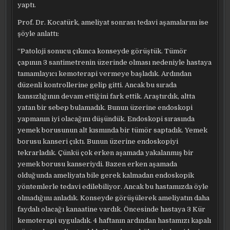
yaptı.
Prof. Dr. Kocatürk, ameliyat sonrası tedavi aşamalarını ise
şöyle anlattı:
“Patoloji sonucu çıkınca konseyde görüştük. Tümör
çapının 3 santimetrenin üzerinde olması nedeniyle hastaya
tamamlayıcı kemoterapi vermeye başladık. Ardından
düzenli kontrollerine gelip gitti. Ancak bu sırada
kansızlığının devam ettiğini fark ettik. Araştırdık, altta
yatan bir sebep bulamadık. Bunun üzerine endoskopi
yapmanın iyi olacağını düşündük. Endoskopi sırasında
yemek borusunun alt kısmında bir tümör saptadık. Yemek
borusu kanseri çıktı. Bunun üzerine endoskopiyi
tekrarladık. Çünkü çok erken aşamada yakalanmış bir
yemek borusu kanseriydi. Bazen erken aşamada
olduğunda ameliyata bile gerek kalmadan endoskopik
yöntemlerle tedavi edilebiliyor. Ancak bu hastamızda öyle
olmadığını anladık. Konseyde görüşülerek ameliyatın daha
faydalı olacağı kanaatine vardık. Öncesinde hastaya 3 Kür
kemoterapi uyguladık. 4 haftanın ardından hastamızı kapalı