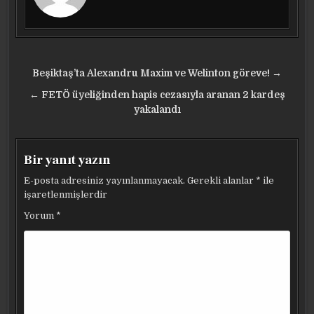
Yazı
Beşiktaş’ta Alexandru Maxim ve Welinton göreve! →
gezinmesi
← FETÖ üyeliğinden hapis cezasıyla aranan 2 kardeş
yakalandı
Bir yanıt yazın
E-posta adresiniz yayınlanmayacak.
Gerekli alanlar
*
ile
işaretlenmişlerdir
Yorum
*