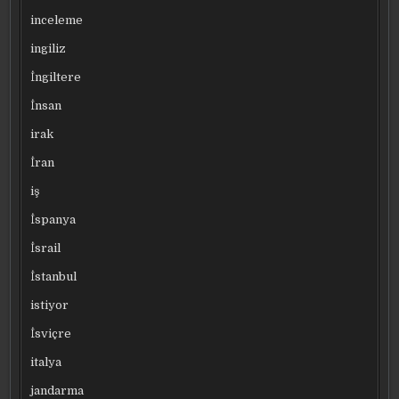
inceleme
ingiliz
İngiltere
İnsan
irak
İran
iş
İspanya
İsrail
İstanbul
istiyor
İsviçre
italya
jandarma