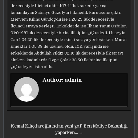
derecesiyle birinci oldu. 1:17:44’lük sürede yarışı
tamamlayan Sabriye Güzelyurt ikincilik kürsüsüne çıktı.
Meryem Kılınç Gündoğdu ise 1:20:29’luk derecesiyle
üçüncü sıraya yerleşti. Erkeklerde ise İlham Tanui Özbilen
01:04:19’luk derecesiyle birincilik ipini göğüsledi. Hüseyin
Can 1:04:20’lik derecesiyle ikinci sıraya yerleşirken, Murat
Emektar 1:05:33 ile üçüncü oldu. 10K yarışında ise
erkeklerde Abdullah Yıldız 32:16’lık derecesiyle ilk sırayı
alırken, kadınlarda Özge Çolak 38:50 ile birincilik ipini
göğüsleyen isim oldu.
Author:
admin
Yazı
Kemal Kılıçdaroğlu’ndan yeni gaf! Ben Maliye Bakanlığı
gezinmesi
yaparken… →