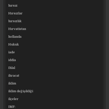
hırsız
Hırsızlar
hırsızlık
Hırvatistan
hollanda
Hukuk
iade
iddia
Ihlal
ihracat
iklim
iklim değişikliği
ilçeler
IMF: