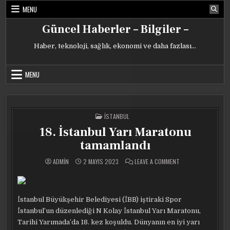
Skip
MENU
to
content
Güncel Haberler – Bilgiler –
Haber, teknoloji, sağlık, ekonomi ve daha fazlası…
MENU
POSTED
İSTANBUL
IN
18. İstanbul Yarı Maratonu
tamamlandı
ON
ADMIN
2 MAYIS 2023
LEAVE A COMMENT
18.
İSTANBUL
YARI
MARATONU
TAMAMLANDI
İstanbul Büyükşehir Belediyesi (İBB) iştiraki Spor
İstanbul’un düzenlediği N Kolay İstanbul Yarı Maratonu,
Tarihi Yarımada’da 18. kez koşuldu. Dünyanın en iyi yarı