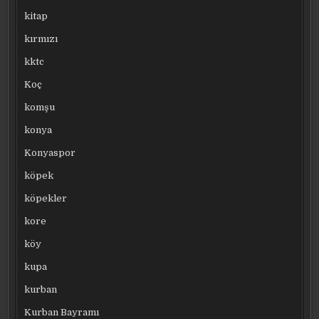
kitap
kırmızı
kktc
Koç
komşu
konya
Konyaspor
köpek
köpekler
kore
köy
kupa
kurban
Kurban Bayramı