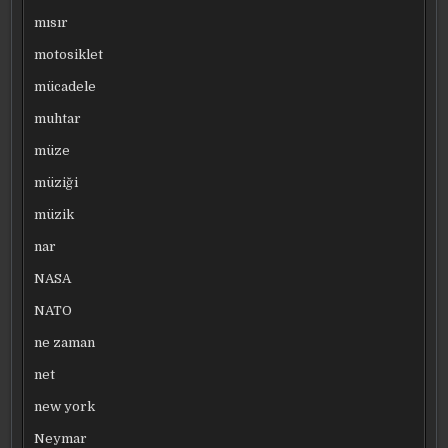
mısır
motosiklet
mücadele
muhtar
müze
müziği
müzik
nar
NASA
NATO
ne zaman
net
new york
Neymar