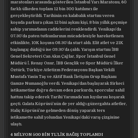
maratonları arasında gösterilen İstanbul Yarı Maratonu, 60
farklı ülkeden toplam 12 bin 300 katılımcı ile
gerçekleştirildi. Tarihinin en kalabalık startını veren
koşuda parkura çıkan 12 bini aşkını kişi, 8 bin yıllık geçmişe
sahip yarımadanın caddelerini renklendirdi. Yenikapı’da
07.30’da paten tutkunlarının mücadelesiyle hareketlenen
etkinlikte, 10K koşusu 08.30’da start aldı. Elit atlet ve 21K
başlangıç düdüğü ise 09.30’da çaldı. Yarışın startını İBB
Genel Sekreteri Can Akın Çağlar, Spor İstanbul Genel
Müdürü İ. Renay Onur, İBB Gençlik ve Spor Müdürü İlker
Öztürk, Türkiye Atletizm Federasyonu Başkan Vekili
Mustafa Yasin Taş ve Aktif Bank İletişim Grup Başkanı
Gamze Numanoğlu verdi. Yenikapı’dan başlayarak Sirkeci
istikametine doğru devam eden parkurda, sporcular sahil
hattını takip ederek Tarihi Yarımada’nın kıyılarını koşarak
geçti. Galata Köprüsü’nün de yer aldığı güzergahta atletler,
Haliç Köprüsü’ne gelmeden dönüş yaparak ters
istikamette sahil yolundan Yenikapı’daki varış çizgisine
ulaştı.
4 MİLYON 500 BİN TL’LİK BAĞIŞ TOPLANDI