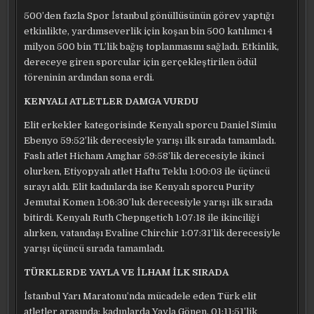
500’den fazla Spor İstanbul gönüllüsünün görev yaptığı
etkinlikte, yardımseverlik için koşan bin 500 katılımcı 4
milyon 500 bin TL’lik bağış toplanmasını sağladı. Etkinlik,
dereceye giren sporcular için gerçekleştirilen ödül
töreninin ardından sona erdi.
KENYALI ATLETLER DAMGA VURDU
Elit erkekler kategorisinde Kenyalı sporcu Daniel Simiu
Ebenyo 59:52’lik derecesiyle yarışı ilk sırada tamamladı.
Faslı atlet Hicham Amghar 59:58’lik derecesiyle ikinci
olurken, Etiyopyalı atlet Haftu Teklu 1:00:03 ile üçüncü
sırayı aldı. Elit kadınlarda ise Kenyalı sporcu Purity
Jemutai Komen 1:06:30’luk derecesiyle yarışı ilk sırada
bitirdi. Kenyalı Ruth Chepngetich 1:07:18 ile ikinciliği
alırken, vatandaşı Evaline Chirchir 1:07:31’lik derecesiyle
yarışı üçüncü sırada tamamladı.
TÜRKLERDE YAYLA VE İLHAM İLK SIRADA
İstanbul Yarı Maratonu’nda mücadele eden Türk elit
atletler arasında; kadınlarda Yayla Gönen, 01:11:51’lik