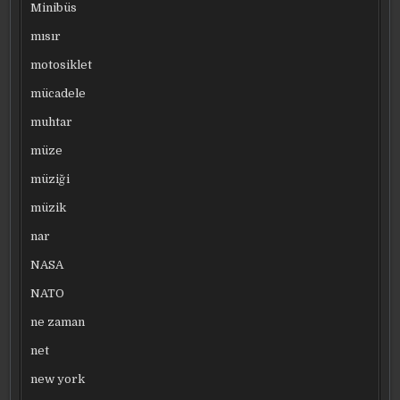
Minibüs
mısır
motosiklet
mücadele
muhtar
müze
müziği
müzik
nar
NASA
NATO
ne zaman
net
new york