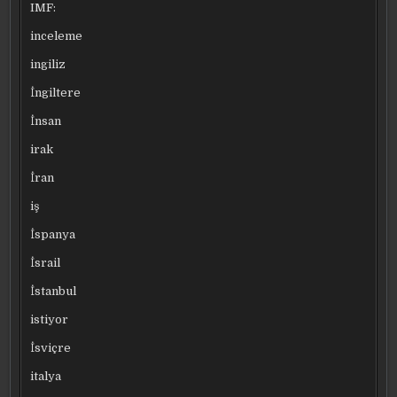
IMF:
inceleme
ingiliz
İngiltere
İnsan
irak
İran
iş
İspanya
İsrail
İstanbul
istiyor
İsviçre
italya