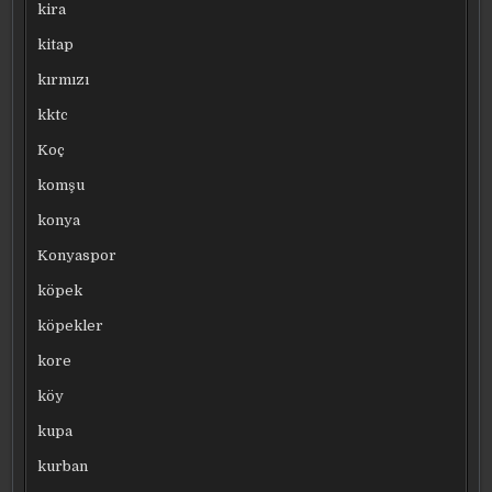
kira
kitap
kırmızı
kktc
Koç
komşu
konya
Konyaspor
köpek
köpekler
kore
köy
kupa
kurban