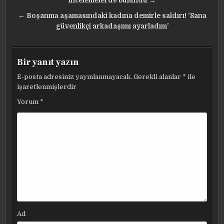
gezinmesi
incelemelerde bulundu →
← Boşanma aşamasındaki kadına demirle saldırı! ‘Sana
güvenlikçi arkadaşımı ayarladım’
Bir yanıt yazın
E-posta adresiniz yayınlanmayacak.
Gerekli alanlar
*
ile
işaretlenmişlerdir
Yorum
*
Ad