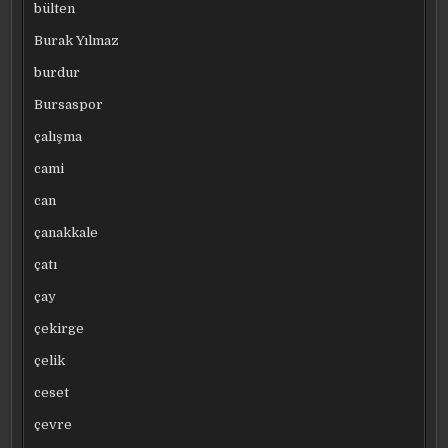
bülten
Burak Yılmaz
burdur
Bursaspor
çalışma
cami
can
çanakkale
çatı
çay
çekirge
çelik
ceset
çevre