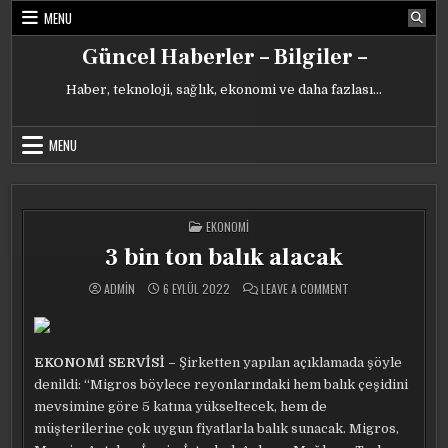
Skip
MENU
to
content
Güncel Haberler – Bilgiler –
Haber, teknoloji, sağlık, ekonomi ve daha fazlası…
MENU
POSTED
EKONOMI
IN
3 bin ton balık alacak
ON
ADMIN
6 EYLÜL 2022
LEAVE A COMMENT
3
BIN
TON
BALIK
ALACAK
EKONOMİ SERVİSİ –
Şirketten yapılan açıklamada şöyle
denildi: “Migros böylece reyonlarındaki hem balık çeşidini
mevsimine göre 5 katına yükseltecek, hem de
müşterilerine çok uygun fiyatlarla balık sunacak. Migros,