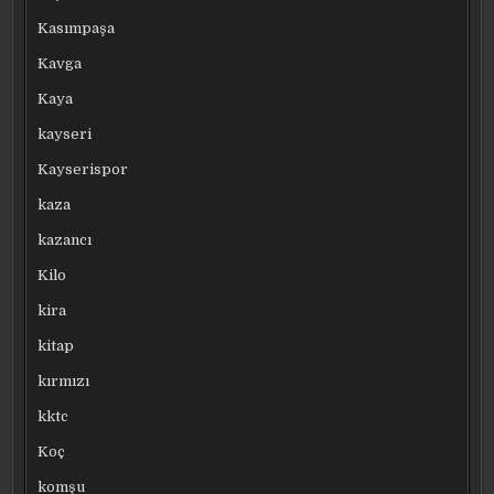
Kasımpaşa
Kavga
Kaya
kayseri
Kayserispor
kaza
kazancı
Kilo
kira
kitap
kırmızı
kktc
Koç
komşu