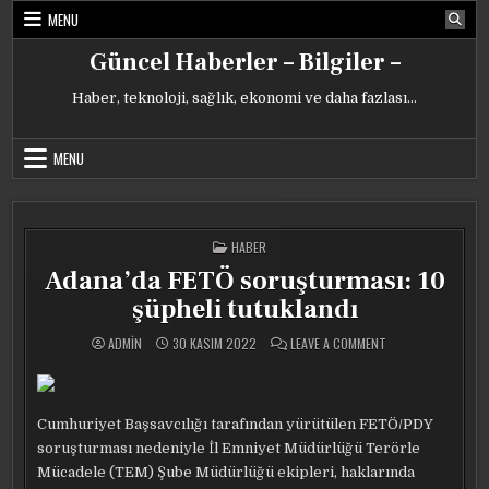
Skip
MENU
to
content
Güncel Haberler – Bilgiler –
Haber, teknoloji, sağlık, ekonomi ve daha fazlası…
MENU
POSTED
HABER
IN
Adana’da FETÖ soruşturması: 10
şüpheli tutuklandı
ON
ADMIN
30 KASIM 2022
LEAVE A COMMENT
ADANA’DA
FETÖ
SORUŞTURMASI:
10
ŞÜPHELI
TUTUKLANDI
Cumhuriyet Başsavcılığı tarafından yürütülen FETÖ/PDY
soruşturması nedeniyle İl Emniyet Müdürlüğü Terörle
Mücadele (TEM) Şube Müdürlüğü ekipleri, haklarında