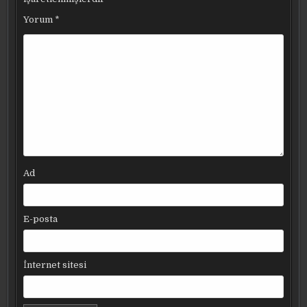
Yorum
*
Ad
E-posta
İnternet sitesi