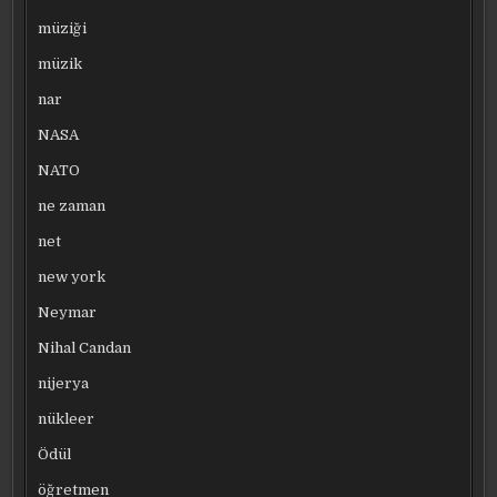
müziği
müzik
nar
NASA
NATO
ne zaman
net
new york
Neymar
Nihal Candan
nijerya
nükleer
Ödül
öğretmen