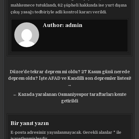
mahkemece tutuklandı, 62 şüpheli hakkında ise yurt dışına
çıkış yasağı tedbiriyle adli kontrol kararı verildi.
Author:
admin
Yazı
Düzce’de tekrar deprem mi oldu? 27 Kasım günü nerede
gezinmesi
deprem oldu? İşte AFAD ve Kandilli son depremler listesi!
→
← Kazada yaralanan Osmaniyespor taraftarları kente
getirildi
Bir yanıt yazın
E-posta adresiniz yayınlanmayacak.
Gerekli alanlar
*
ile
işaretlenmişlerdir