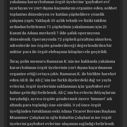
yakalama kararı bulunan örgüt üyelerine ‘gaybubet evi’
ayarlayan ve yurt dışına kaçmalarını organize eden, sohbet
toplantısı düzenleyen ve katılan şüphelilere yönelik
çalışma yaptı. Yaklaşık 10 aylık teknik ve fiziki takibin
ardından belirlenen 75 şüphelinin yakalanması için 21
Kasım’da Adana merkezli 7 ilde şafak operasyonu
düzenlendi. Operasyonda 72 şüpheli gözaltına alınırken,
adreslerde ise örgüte gönderileceği değerlendirilen bir
miktar para ile örgüt elebaşının kitapları ele geçirildi.
İhraç polis memuru Ramazan K.’nin ise hakkında yakalama
kararı bulunan örgüt üyelerinin yurt dışına kaçırılmasını
organize ettiği ortaya çıktı. Ramazan K. ile birlikte hareket
eden Ali B. ile Ali Ç.’nin ise farklı ilçelerdeki dağ ve yayla
evlerini, örgüt üyelerinin saklanması için ‘gaybubet evi’
haline getirdiği belirlendi. Ali Ç.’nin bu evlerin ihtiyaçlarını
karşıladığı, ayrıca örgüte göndermek üzere ‘himmet’ adı
altında para topladığı öne sürüldü. 3 yıl önce örgüt
üyeliğinden tutuklanan eski Adana Ticaret Borsası Başkanı
Muammer Çalışkan’ın oğlu Bahattin Çalışkan’ın ise örgüt
üyelerini gaybubet evlerine ulaşımını sağladığı belirlendi.