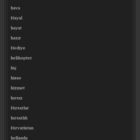
hava
Hayal
hayat
hazır
Hediye
helikopter
hiç
hisse
hizmet
hırsız
Hırsızlar
hırsızlık
Hırvatistan
hollanda