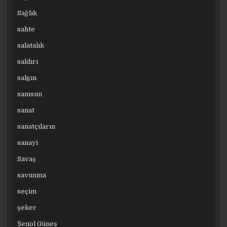
Sağlık
sahte
salatalık
saldırı
salgın
samsun
sanat
sanatçıların
sanayi
Savaş
savunma
seçim
şeker
Şenol Güneş