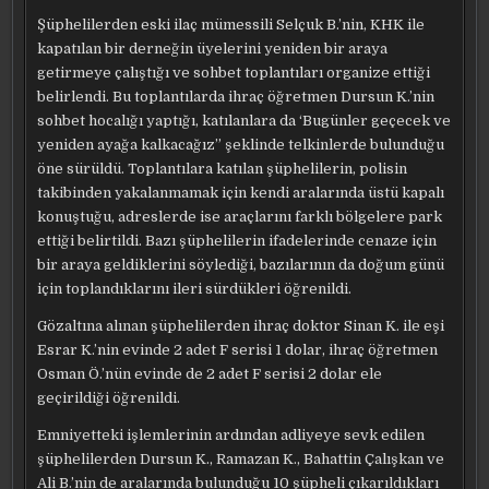
Şüphelilerden eski ilaç mümessili Selçuk B.’nin, KHK ile
kapatılan bir derneğin üyelerini yeniden bir araya
getirmeye çalıştığı ve sohbet toplantıları organize ettiği
belirlendi. Bu toplantılarda ihraç öğretmen Dursun K.’nin
sohbet hocalığı yaptığı, katılanlara da ‘Bugünler geçecek ve
yeniden ayağa kalkacağız” şeklinde telkinlerde bulunduğu
öne sürüldü. Toplantılara katılan şüphelilerin, polisin
takibinden yakalanmamak için kendi aralarında üstü kapalı
konuştuğu, adreslerde ise araçlarını farklı bölgelere park
ettiği belirtildi. Bazı şüphelilerin ifadelerinde cenaze için
bir araya geldiklerini söylediği, bazılarının da doğum günü
için toplandıklarını ileri sürdükleri öğrenildi.
Gözaltına alınan şüphelilerden ihraç doktor Sinan K. ile eşi
Esrar K.’nin evinde 2 adet F serisi 1 dolar, ihraç öğretmen
Osman Ö.’nün evinde de 2 adet F serisi 2 dolar ele
geçirildiği öğrenildi.
Emniyetteki işlemlerinin ardından adliyeye sevk edilen
şüphelilerden Dursun K., Ramazan K., Bahattin Çalışkan ve
Ali B.’nin de aralarında bulunduğu 10 şüpheli çıkarıldıkları