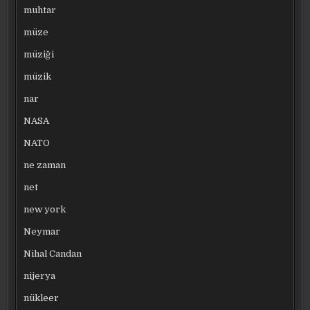
muhtar
müze
müziği
müzik
nar
NASA
NATO
ne zaman
net
new york
Neymar
Nihal Candan
nijerya
nükleer