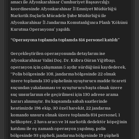
amacı ile Afyonkarahisar Cumhuriyet Başsavcılığı
koordinesinde Afyonkarahisar İl Emniyet Müdürlüğü
Narkotik Suçlarla Mücadele Şube Müdürlüğü ile
Afyonkarahisar İl Jandarma Komutanlığınca Planlı ‘Kökünü
Kurutma Operasyonu’ yapıldı.
“Operasyona toplamda toplamda 814 personel katıldı”
Gerçekleştirilen operasyonunda detaylarını ise
Afyonkarahisar Valisi Doç. Dr. Kübra Güran Yiğitbaşı,
operasyon için çalışmanın 5 aydır sürdüğünü kaydederek,
“Polis bölgesinde 108, jandarma bölgesinde 22 olmak
üzere toplamda 130 şüphelinin uyuşturucu madde ticareti
suçundan yakalanması ve uyuşturucu başta olmak üzere
suç unsurlarının ele geçirilmesi için 130 adrese arama
kararı alınmıştır. Bu kapsamda sabah saatlerinde
kentimizde 196 ekip, 30 özel harekât, 22 jandarma
komando unsuru olmak üzere toplamda 814 personel, 1
helikopter, 2 hava aracı ve 14 narkotik dedektör köpeğinin
katılımı ile eş zamanlı operasyon yapılmış, polis
bölgesinde 93 şüpheli, jandarma bölgesinde 19 şüpheli