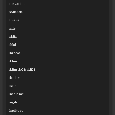
Hırvatistan
hollanda
Hukuk
iade
iddia
Ihlal
ihracat
iklim
iklim değişikliği
ilçeler
IMF:
inceleme
ingiliz
İngiltere