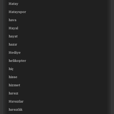
Hatay
Hatayspor
hava
Hayal
hayat
hazır
Hediye
helikopter
hiç
hisse
hizmet
hırsız
Hırsızlar
hırsızlık