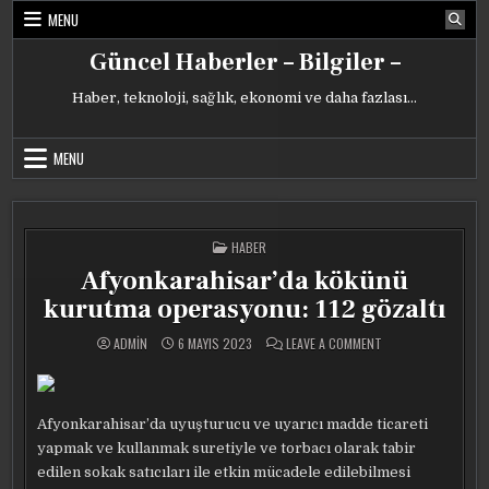
Skip
MENU
to
content
Güncel Haberler – Bilgiler –
Haber, teknoloji, sağlık, ekonomi ve daha fazlası…
MENU
POSTED
HABER
IN
Afyonkarahisar’da kökünü
kurutma operasyonu: 112 gözaltı
ON
ADMIN
6 MAYIS 2023
LEAVE A COMMENT
AFYONKARAHISAR’D
KÖKÜNÜ
KURUTMA
OPERASYONU:
112
GÖZALTI
Afyonkarahisar’da uyuşturucu ve uyarıcı madde ticareti
yapmak ve kullanmak suretiyle ve torbacı olarak tabir
edilen sokak satıcıları ile etkin mücadele edilebilmesi