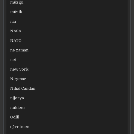
müziği
müzik
nar
NASA
NATO
ne zaman
net
new york
Neymar
Nihal Candan
nijerya
nükleer
Ödül
öğretmen