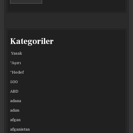
Kategoriler
Yasak
“Aşırı
“Hedef
500
ABD
adana
adım
afgan
afganistan