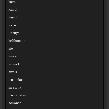
hava
Hayal
hayat
hazır
Hediye
helikopter
hiç
hisse
hizmet
hırsız
Hırsızlar
hırsızlık
Hırvatistan
hollanda