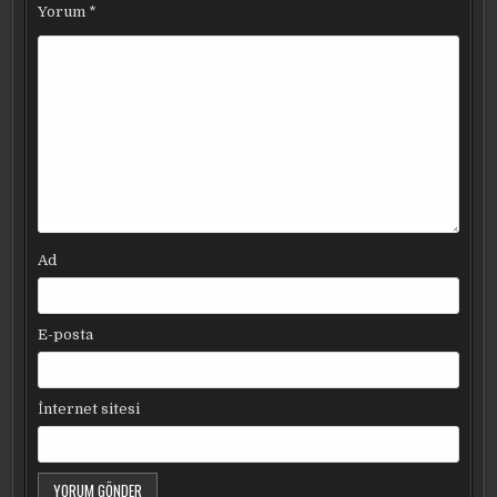
Yorum
*
Ad
E-posta
İnternet sitesi