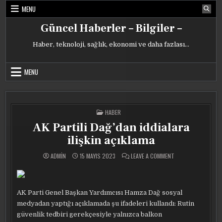
Skip
MENU
to
content
Güncel Haberler – Bilgiler –
Haber, teknoloji, sağlık, ekonomi ve daha fazlası…
MENU
POSTED
HABER
IN
AK Partili Dağ’dan iddialara
ilişkin açıklama
ON
ADMIN
15 MAYIS 2023
LEAVE A COMMENT
AK
PARTILI
DAĞ’DAN
IDDIALARA
ILIŞKIN
AÇIKLAMA
AK Parti Genel Başkan Yardımcısı Hamza Dağ sosyal
medyadan yaptığı açıklamada şu ifadeleri kullandı: Rutin
güvenlik tedbiri gerekçesiyle yalnızca balkon