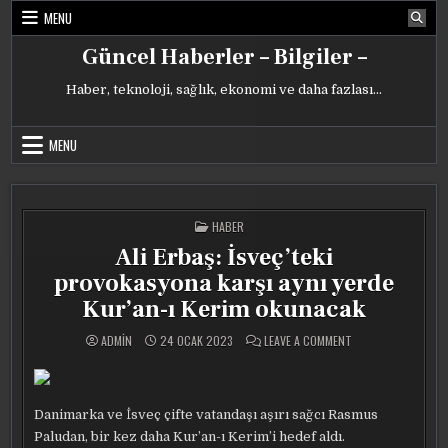
Skip
MENU
to
content
Güncel Haberler – Bilgiler –
Haber, teknoloji, sağlık, ekonomi ve daha fazlası…
MENU
POSTED
HABER
IN
Ali Erbaş: İsveç’teki
provokasyona karşı aynı yerde
Kur’an-ı Kerim okunacak
ON
ADMIN
24 OCAK 2023
LEAVE A COMMENT
ALI
ERBAŞ:
İSVEÇ’TEKI
PROVOKASYONA
KARŞI
AYNI
Danimarka ve İsveç çifte vatandaşı aşırı sağcı Rasmus
YERDE
KUR’AN-
Paludan, bir kez daha Kur’an-ı Kerim’i hedef aldı.
I