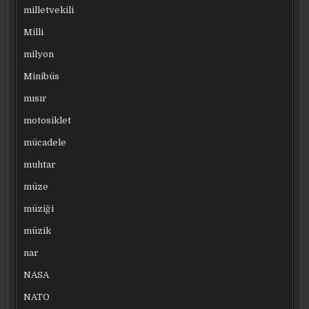
milletvekili
Milli
milyon
Minibüs
mısır
motosiklet
mücadele
muhtar
müze
müziği
müzik
nar
NASA
NATO