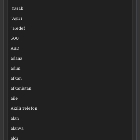
Yasak
“Aşırı
“Hedef
500
ABD
adana
adım
afgan
afganistan
aile
Akıllı Telefon
alan
alanya
aldı