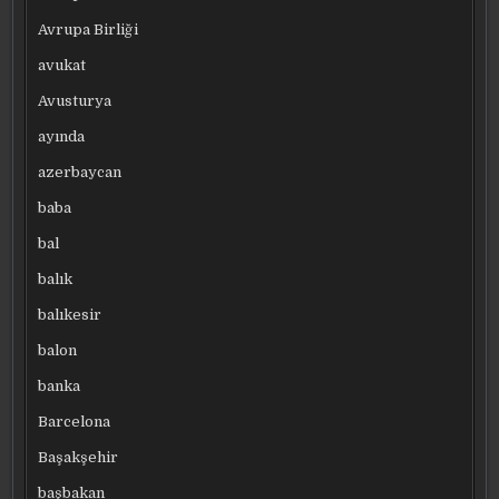
Avrupa Birliği
avukat
Avusturya
ayında
azerbaycan
baba
bal
balık
balıkesir
balon
banka
Barcelona
Başakşehir
başbakan