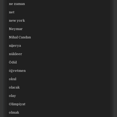
ne zaman
net
new york
Neymar
Nihal Candan
nijerya
nükleer
Ödül
öğretmen
okul
olacak
olay
Olimpiyat
olmak