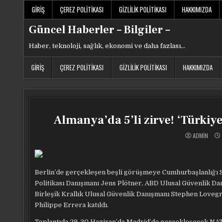
Skip
GIRIŞ
ÇEREZ POLITIKASI
GIZLILIK POLITIKASI
HAKKIMIZDA
to
content
Güncel Haberler – Bilgiler –
Haber, teknoloji, sağlık, ekonomi ve daha fazlası…
GIRIŞ
ÇEREZ POLITIKASI
GIZLILIK POLITIKASI
HAKKIMIZDA
Almanya’da 5’li zirve! ‘Türkiy
ADMIN
Berlin’de gerçekleşen beşli görüşmeye Cumhurbaşlanlığı S
Politikası Danışmanı Jens Plötner, ABD Ulusal Güvenlik Da
Birleşik Krallık Ulusal Güvenlik Danışmanı Stephen Lovegro
Philippe Errera katıldı.
Toplantıda 29-30 Haziran’da Madrid’de gerçekleşecek NATO 