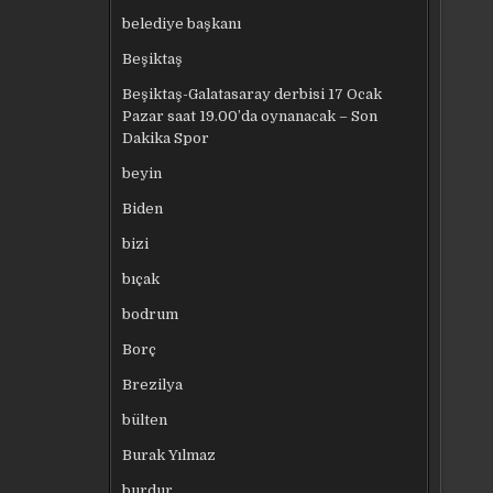
belediye başkanı
Beşiktaş
Beşiktaş-Galatasaray derbisi 17 Ocak
Pazar saat 19.00’da oynanacak – Son
Dakika Spor
beyin
Biden
bizi
bıçak
bodrum
Borç
Brezilya
bülten
Burak Yılmaz
burdur