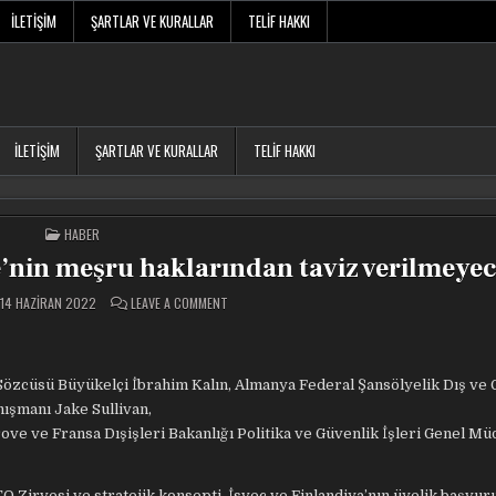
İLETIŞIM
ŞARTLAR VE KURALLAR
TELIF HAKKI
İLETIŞIM
ŞARTLAR VE KURALLAR
TELIF HAKKI
POSTED
HABER
IN
e’nin meşru haklarından taviz verilmeyec
ON
14 HAZIRAN 2022
LEAVE A COMMENT
ALMANYA’DA
5’LI
ZIRVE!
‘TÜRKIYE’NIN
MEŞRU
HAKLARINDAN
özcüsü Büyükelçi İbrahim Kalın, Almanya Federal Şansölyelik Dış ve 
TAVIZ
VERILMEYECEK’
nışmanı Jake Sullivan,
ve ve Fransa Dışişleri Bakanlığı Politika ve Güvenlik İşleri Genel M
Zirvesi ve stratejik konsepti, İsveç ve Finlandiya’nın üyelik başvuru