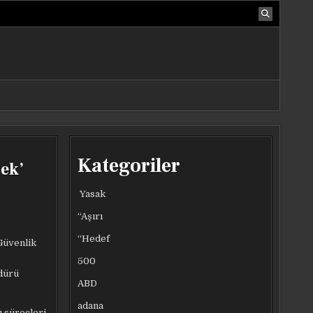
Kategoriler
ek’
Yasak
“Aşırı
“Hedef
Güvenlik
500
üdürü
ABD
adana
 süreçleri,