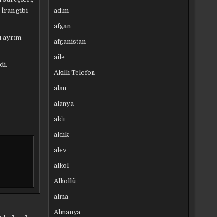
adım
İran gibi
afgan
ı ayrım
afganistan
aile
di.
Akıllı Telefon
alan
alanya
aldı
aldık
alev
alkol
Alkollü
alma
Almanya