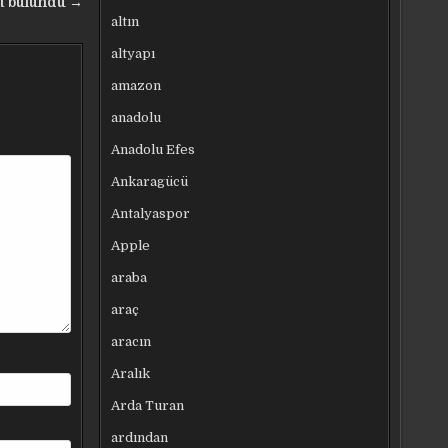
it bulundu →
altın
altyapı
amazon
anadolu
Anadolu Efes
Ankaragücü
Antalyaspor
Apple
araba
araç
aracın
Aralık
Arda Turan
ardından