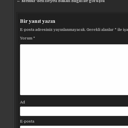
Yazı
← Memur-Sen heyeti Bakan Bilgin ile görüştü
gezinmesi
Bir yanıt yazın
E-posta adresiniz yayınlanmayacak.
Gerekli alanlar
*
ile iş
Yorum
*
Ad
E-posta