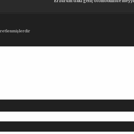
Erzurum’daki genç otomobilinde meyy
aretlenmişlerdir