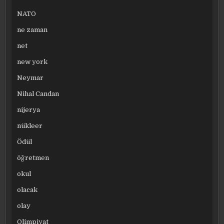
NATO
ne zaman
net
new york
Neymar
Nihal Candan
nijerya
nükleer
Ödül
öğretmen
okul
olacak
olay
Olimpiyat