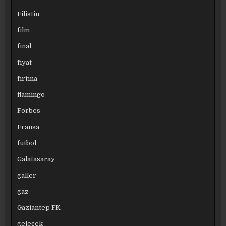
Filistin
film
final
fiyat
fırtına
flamingo
Forbes
Fransa
futbol
Galatasaray
galler
gaz
Gaziantep FK
gelecek