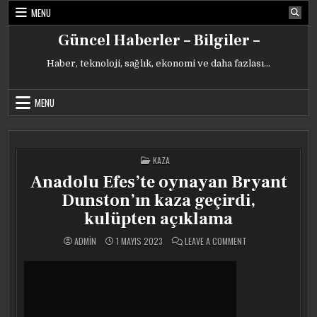
Skip
MENU
to
content
Güncel Haberler – Bilgiler –
Haber, teknoloji, sağlık, ekonomi ve daha fazlası…
MENU
POSTED
KAZA
IN
Anadolu Efes’te oynayan Bryant
Dunston’ın kaza geçirdi,
kulüpten açıklama
ON
ADMIN
1 MAYIS 2023
LEAVE A COMMENT
ANADOLU
EFES’TE
OYNAYAN
BRYANT
DUNSTON’IN
KAZA
GEÇIRDI,
KULÜPTEN
AÇIKLAMA