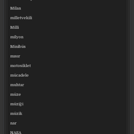
Milan
milletvekili
Milli
milyon
Minibüs
mısır
motosiklet
mücadele
muhtar
müze
müziği
müzik
nar
NASA