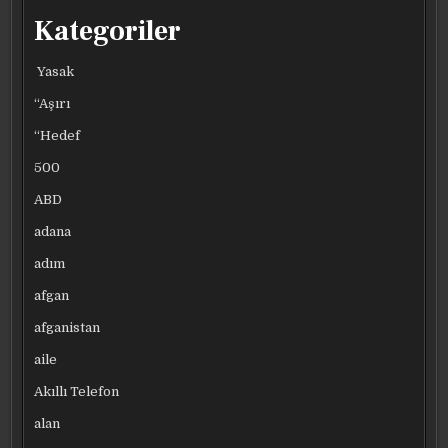
Kategoriler
Yasak
“Aşırı
“Hedef
500
ABD
adana
adım
afgan
afganistan
aile
Akıllı Telefon
alan