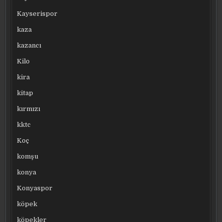
Kayserispor
kaza
kazancı
Kilo
kira
kitap
kırmızı
kktc
Koç
komşu
konya
Konyaspor
köpek
köpekler