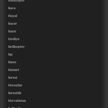
Hatayspor
hava
Hayal
hayat
hazır
Hediye
helikopter
hiç
hisse
hizmet
hırsız
Hırsızlar
hırsızlık
Hırvatistan