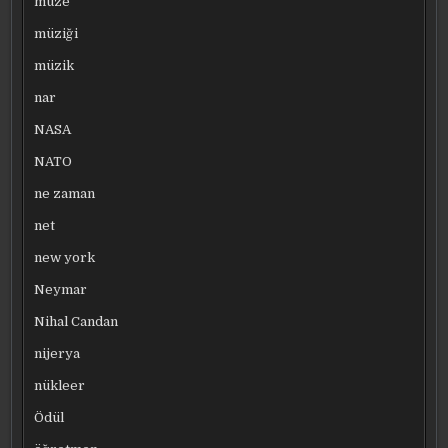
müze
müziği
müzik
nar
NASA
NATO
ne zaman
net
new york
Neymar
Nihal Candan
nijerya
nükleer
Ödül