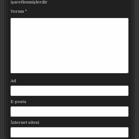
işaretlenmişlerdir
Yorum
*
Ad
E-posta
İnternet sitesi