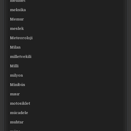
mehmet
meksika
Memur
meslek
Meteoroloji
Milan
milletvekili
Milli
milyon
Minibüs
mısır
motosiklet
mücadele
muhtar