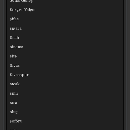
Şenol Güneş
Sergen Yalçın
şifre
sigara
Silah
sinema
site
Sivas
Sivasspor
sıcak
sınır
sıra
slug
şoförü