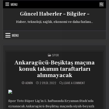
Skip
MENU
to
content
Güncel Haberler – Bilgiler –
Haber, teknoloji, sağlık, ekonomi ve daha fazlası…
MENU
POSTED
SPOR
IN
Ankaragücü-Beşiktaş maçına
konuk takımın taraftarları
alınmayacak
ON
ADMIN
2 EYLÜL 2022
LEAVE A COMMENT
ANKARAGÜCÜ-
BEŞIKTAŞ
MAÇINA
KONUK
TAKIMIN
TARAFTARLARI
Spor Toto Süper Lig’in 5. haftasında Eryaman Stadı’nda
ALINMAYACAK
oynanacak Ankaragücü-Beşiktaş maçında siyah-beyazlı