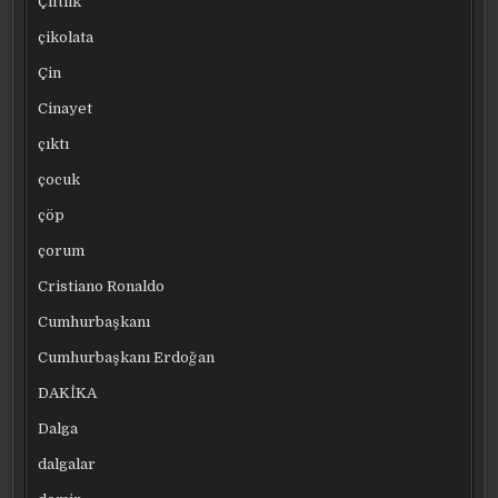
Çiftlik
çikolata
Çin
Cinayet
çıktı
çocuk
çöp
çorum
Cristiano Ronaldo
Cumhurbaşkanı
Cumhurbaşkanı Erdoğan
DAKİKA
Dalga
dalgalar