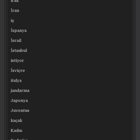
irak
İran
iş
İspanya
İsrail
İstanbul
istiyor
İsviçre
italya
jandarma
Japonya
Juventus
kaçak
Kadın