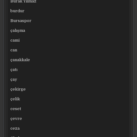
Burak Yılmaz
burdur
Bursaspor
çalışma
cami
can
çanakkale
çatı
çay
çekirge
çelik
ceset
çevre
ceza