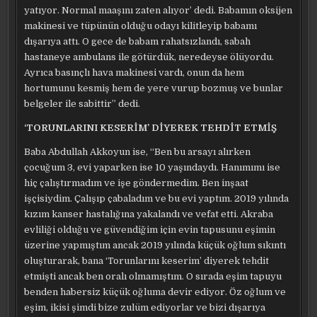
yatıyor. Normal maaşını zaten alıyor’ dedi. Babamın oksijen
makinesi ve tüpünün olduğu odayı kilitleyip babamı
dışarıya attı. O gece de babam rahatsızlandı, sabah
hastaneye ambulans ile götürdük, neredeyse ölüyordu.
Ayrıca basınçlı hava makinesi vardı, onun da hem
hortumunu kesmiş hem de yere vurup bozmuş ve bunlar
belgeler ile sabittir” dedi.
‘TORUNLARINI KESERİM’ DİYEREK TEHDİT ETMİŞ
Baba Abdullah Akkoyun ise, “Ben bu arsayı alırken
çocuğum 3, evi yaparken ise 10 yaşındaydı. Hanımımı ise
hiç çalıştırmadım ve işe göndermedim. Ben inşaat
işçisiydim. Çalışıp çabaladım ve bu evi yaptım. 2019 yılında
kızım kanser hastalığına yakalandı ve vefat etti. Akraba
evliliği olduğu ve güvendiğim için evin tapusunu eşimin
üzerine yapmıştım ancak 2019 yılında küçük oğlum sıkıntı
oluşturarak, bana ‘Torunlarını keserim’ diyerek tehdit
etmişti ancak ben oralı olmamıştım. O sırada eşim tapuyu
benden habersiz küçük oğluma devir ediyor. Öz oğlum ve
eşim, ikisi şimdi bize zulüm ediyorlar ve bizi dışarıya