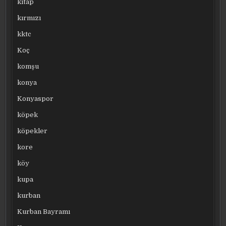
kitap
kırmızı
kktc
Koç
komşu
konya
Konyaspor
köpek
köpekler
kore
köy
kupa
kurban
Kurban Bayramı