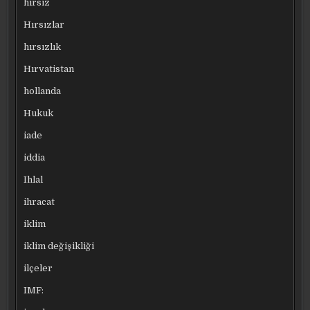
hırsız
Hırsızlar
hırsızlık
Hırvatistan
hollanda
Hukuk
iade
iddia
Ihlal
ihracat
iklim
iklim değişikliği
ilçeler
IMF: