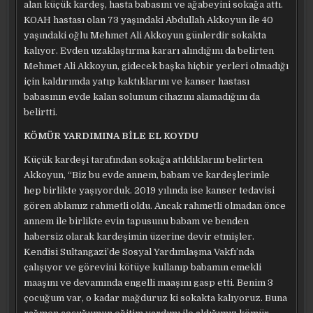
alan küçük kardeş, hasta babasını ve ağabeyini sokağa attı.
KOAH hastası olan 73 yaşındaki Abdullah Akkoyun ile 40
yaşındaki oğlu Mehmet Ali Akkoyun günlerdir sokakta
kalıyor. Evden uzaklaştırma kararı alındığını da belirten
Mehmet Ali Akkoyun, gidecek başka hiçbir yerleri olmadığı
için kaldırımda yatıp kaktıklarını ve kanser hastası
babasının evde kalan solunum cihazını alamadığını da
belirtti.
KÖMÜR YARDIMINA BİLE EL KOYDU
Küçük kardeşi tarafından sokağa atıldıklarını belirten
Akkoyun, “Biz bu evde annem, babam ve kardeşlerimle
hep birlikte yaşıyorduk. 2019 yılında ise kanser tedavisi
gören ablamız rahmetli oldu. Ancak rahmetli olmadan önce
annem ile birlikte evin tapusunu babam ve benden
habersiz olarak kardeşimin üzerine devir etmişler.
Kendisi Sultangazi’de Sosyal Yardımlaşma Vakfı’nda
çalışıyor ve görevini kötüye kullanıp babamın emekli
maaşını ve devamında engelli maaşını gasp etti. Benim 3
çocuğum var, o kadar mağduruz ki sokakta kalıyoruz. Buna