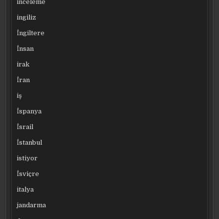
inceleme
ingiliz
İngiltere
İnsan
irak
İran
iş
İspanya
İsrail
İstanbul
istiyor
İsviçre
italya
jandarma