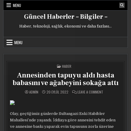
Skip
MENU
to
content
Güncel Haberler – Bilgiler –
Haber, teknoloji, sağlık, ekonomi ve daha fazlası…
MENU
POSTED
HABER
IN
Annesinden tapuyu aldı hasta
babasını ve ağabeyini sokağa attı
ON
ADMIN
20 EYLÜL 2022
LEAVE A COMMENT
ANNESINDEN
TAPUYU
ALDI
HASTA
BABASINI
VE
Olay, geçtiğimiz günlerde Sultangazi Eski Habibler
AĞABEYINI
SOKAĞA
Mahallesi’nde yaşandı. İddiaya göre annesini tehdit eden
ATTI
ve annesine baskı yaparak evin tapusunu zorla üzerine