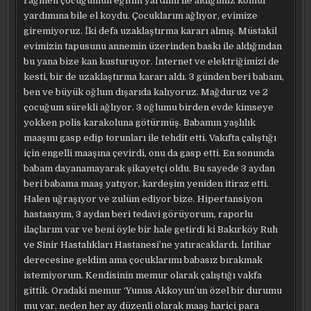
rağmen çocuğumun eğitim yardımı ile aldığımız kömür
yardımına bile el koydu. Çocuklarım ağlıyor, evimize
giremiyoruz. İki defa uzaklaştırma kararı almış. Müstakil
evimizin tapusunu annemin üzerinden baskı ile aldığından
bu yana bize kan kusturuyor. İnternet ve elektriğimizi de
kesti, bir de uzaklaştırma kararı aldı. 3 günden beri babam,
ben ve büyük oğlum dışarıda kalıyoruz. Mağduruz ve 2
çocuğum sürekli ağlıyor. 3 oğlumu birden evde kimseye
yokken polis karakoluna götürmüş. Babamın yaşlılık
maaşını gasp edip torunları ile tehdit etti. Vakıfta çalıştığı
için engelli maaşına çevirdi, onu da gasp etti. En sonunda
babam dayanamayarak şikayetçi oldu. Bu sayede 3 aydan
beri babama maaş yatıyor, kardeşim yeniden itiraz etti.
Halen uğraşıyor ve zulüm ediyor bize. Hipertansiyon
hastasıyım, 3 aydan beri tedavi görüyorum, raporlu
ilaçlarım var ve beni öyle bir hale getirdi ki Bakırköy Ruh
ve Sinir Hastalıkları Hastanesi’ne yatıracaklardı. İntihar
derecesine geldim ama çocuklarımı babasız bırakmak
istemiyorum. Kendisinin memur olarak çalıştığı vakfa
gittik. Oradaki memur ‘Yunus Akkoyun’un özel bir durumu
mu var, neden her ay düzenli olarak maaş harici para