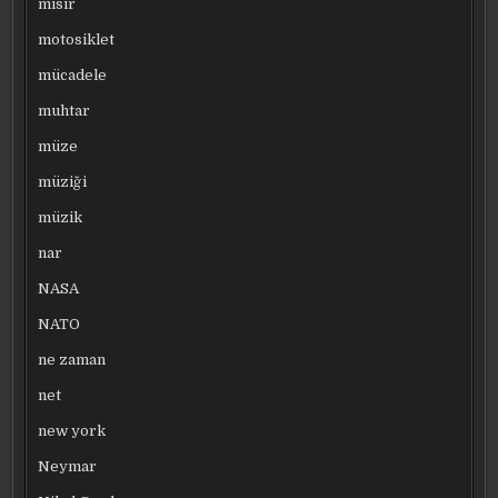
mısır
motosiklet
mücadele
muhtar
müze
müziği
müzik
nar
NASA
NATO
ne zaman
net
new york
Neymar