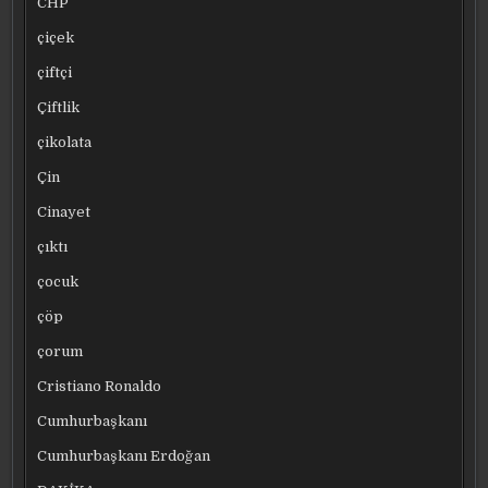
CHP
çiçek
çiftçi
Çiftlik
çikolata
Çin
Cinayet
çıktı
çocuk
çöp
çorum
Cristiano Ronaldo
Cumhurbaşkanı
Cumhurbaşkanı Erdoğan