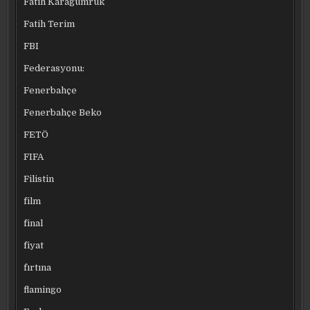
Fatih Karagümrük
Fatih Terim
FBI
Federasyonu:
Fenerbahçe
Fenerbahçe Beko
FETÖ
FIFA
Filistin
film
final
fiyat
fırtına
flamingo