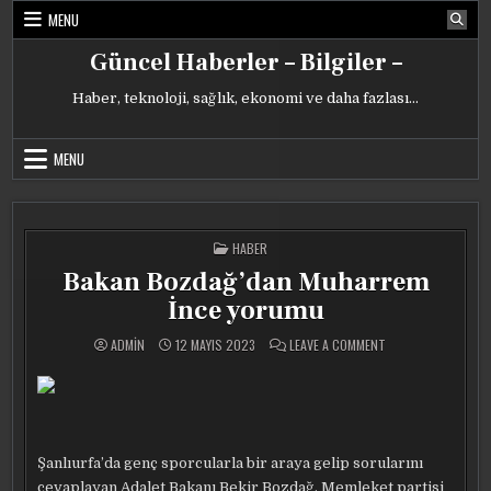
Skip
MENU
to
content
Güncel Haberler – Bilgiler –
Haber, teknoloji, sağlık, ekonomi ve daha fazlası…
MENU
POSTED
HABER
IN
Bakan Bozdağ’dan Muharrem
İnce yorumu
ON
ADMIN
12 MAYIS 2023
LEAVE A COMMENT
BAKAN
BOZDAĞ’DAN
MUHARREM
İNCE
YORUMU
Şanlıurfa’da genç sporcularla bir araya gelip sorularını
cevaplayan Adalet Bakanı Bekir Bozdağ, Memleket partisi