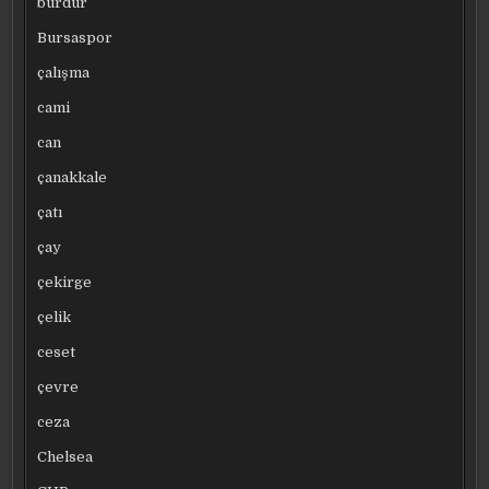
burdur
Bursaspor
çalışma
cami
can
çanakkale
çatı
çay
çekirge
çelik
ceset
çevre
ceza
Chelsea