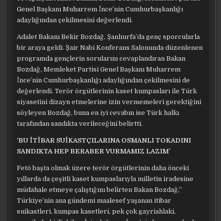
Genel Başkanı Muharrem İnce’nin Cumhurbaşkanlığı
adaylığından çekilmesini değerlendi.
Adalet Bakanı Bekir Bozdağ, Şanlıurfa’da genç sporcularla
bir araya geldi. Şair Nabi Konferans Salonunda düzenlenen
programda gençlerin sorularını cevaplandıran Bakan
Bozdağ, Memleket Partisi Genel Başkanı Muharrem
İnce’nin Cumhurbaşkanlığı adaylığından çekilmesini de
değerlendi. Terör örgütlerinin kaset kumpasları ile Türk
siyasetini dizayn etmelerine izin vermemeleri gerektiğini
söyleyen Bozdağ, buna en iyi cevabın ise Türk halkı
tarafından sandıkta verileceğini belirtti.
‘BU İTİBAR SUİKASTÇILARINA OSMANLI TOKADINI
SANDIKTA HEP BERABER VURMAMIZ LAZIM’
Fetö başta olmak üzere terör örgütlerinin daha önceki
yıllarda da çeşitli kaset kumpaslarıyla milletin iradesine
müdahale etmeye çalıştığını belirten Bakan Bozdağ,”
Türkiye’nin ana gündemi maalesef yaşanan itibar
suikastleri, kumpas kasetleri, pek çok gayriahlaki,