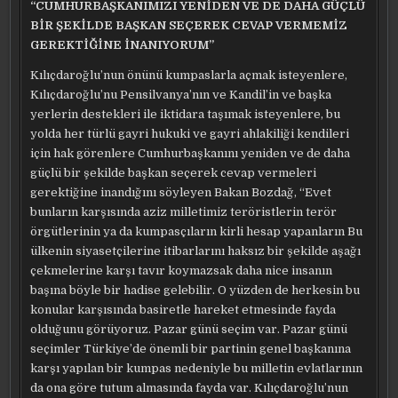
“CUMHURBAŞKANIMIZI YENİDEN VE DE DAHA GÜÇLÜ
BİR ŞEKİLDE BAŞKAN SEÇEREK CEVAP VERMEMİZ
GEREKTİĞİNE İNANIYORUM”
Kılıçdaroğlu’nun önünü kumpaslarla açmak isteyenlere,
Kılıçdaroğlu’nu Pensilvanya’nın ve Kandil’in ve başka
yerlerin destekleri ile iktidara taşımak isteyenlere, bu
yolda her türlü gayri hukuki ve gayri ahlakiliği kendileri
için hak görenlere Cumhurbaşkanını yeniden ve de daha
güçlü bir şekilde başkan seçerek cevap vermeleri
gerektiğine inandığını söyleyen Bakan Bozdağ, “Evet
bunların karşısında aziz milletimiz teröristlerin terör
örgütlerinin ya da kumpasçıların kirli hesap yapanların Bu
ülkenin siyasetçilerine itibarlarını haksız bir şekilde aşağı
çekmelerine karşı tavır koymazsak daha nice insanın
başına böyle bir hadise gelebilir. O yüzden de herkesin bu
konular karşısında basiretle hareket etmesinde fayda
olduğunu görüyoruz. Pazar günü seçim var. Pazar günü
seçimler Türkiye’de önemli bir partinin genel başkanına
karşı yapılan bir kumpas nedeniyle bu milletin evlatlarının
da ona göre tutum almasında fayda var. Kılıçdaroğlu’nun