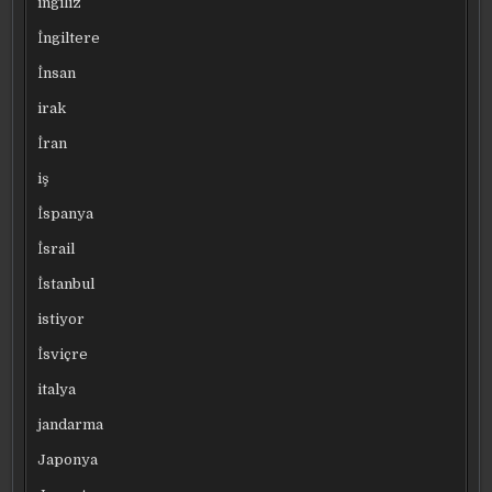
ingiliz
İngiltere
İnsan
irak
İran
iş
İspanya
İsrail
İstanbul
istiyor
İsviçre
italya
jandarma
Japonya