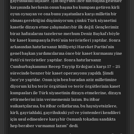
gayrihukuki ilişkiler. İşin doğrusu İnce’nin başına gelenler
karşısında herkesin onun başına bu kumpası getiren kirli
oyun oynayan ve ona bunu yaşatanlara karşı milletin bir
olması gerektiğini düşünüyorum; çünkü Türk siyasetini
kasetle dizayn etme çalışmaları bir ilk değil. Gençlerimiz
biraz hafızalarını tazelerse merhum Deniz Baykal’ı böyle
bir kaset kumpasıyla Fetö’nün teröristleri yaptılar. Sonra
arkasından hatırlarsanız Milliyetçi Hareket Partisi’nin
genel başkan yardımcılarına önce bir kaset kurmasını yine
Fetö’cü teröristler yaptılar. Sonra hatırlarsanız
Cumhurbaşkanımız Recep Tayyip Erdoğan’a karşı 17 – 25
sürecinde benzer bir kaset operasyonu yapıldı. Şimdi
İnce’ye yaptılar. Onun için ben buradan aziz milletimize
diyorum ki bu terör örgütünü ve terör örgütlerinin kaset
kumpasları ile Türk siyasetinin dizayn etmelerine, dizayn
ettirmelerini izin vermememiz lazım. Bu itibar
suikastçılarına, bu itibar cellatlarına, bu haysiyetsizlere,
kirli, gayriahlaki, gayrihukuki yol ve yöntemleri kendileri
için usul edinenlere karşı bir Osmanlı tokadını sandıkta
hep beraber vurmamız lazım” dedi.