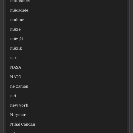
motosiklet
mücadele
muhtar
müze
müziği
müzik
nar
NASA
NATO
ne zaman
net
new york
Neymar
Nihal Candan