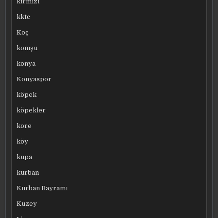
kırmızı
kktc
Koç
komşu
konya
Konyaspor
köpek
köpekler
kore
köy
kupa
kurban
Kurban Bayramı
Kuzey