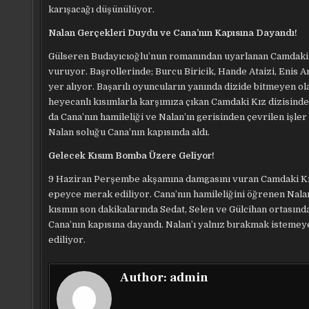
karışacağı düşünülüyor.
Nalan Gerçekleri Duydu ve Cana’nın Kapısına Dayandı!
Gülseren Budayıcıoğlu’nun romanından uyarlanan Camdaki Kı
vuruyor. Başrollerinde; Burcu Biricik, Hande Ataizi, Enis Ar
yer alıyor. Başarılı oyuncuların yanında dizide bitmeyen ola
heyecanlı kısımlarla karşımıza çıkan Camdaki Kız dizisinde 
da Cana’nın hamileliği ve Nalan’ın gerisinden çevrilen işl
Nalan soluğu Cana’nın kapısında aldı.
Gelecek Kısım Bomba Üzere Geliyor!
9 Haziran Perşembe akşamına damgasını vuran Camdaki Kız 
epeyce merak ediliyor. Cana’nın hamileliğini öğrenen Nala
kısmın son dakikalarında Sedat, Selen ve Gülcihan ortasın
Cana’nın kapısına dayandı. Nalan’ı yalnız bırakmak istemey
ediliyor.
Author:
admin