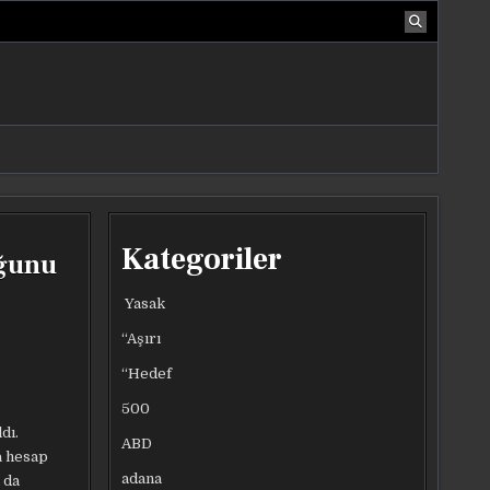
Kategoriler
uğunu
Yasak
“Aşırı
“Hedef
500
dı.
ABD
a hesap
adana
 da