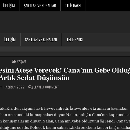
İLETIŞIM
ŞARTLAR VE KURALLAR
TELIF HAKKI
İLETIŞIM
ŞARTLAR VE KURALLAR
TELIF HAKKI
POSTED
YAŞAM
IN
esini Ateşe Verecek! Cana’nın Gebe Old
Artık Sedat Düşünsün
ON
11 HAZIRAN 2022
LEAVE A COMMENT
CAMDAKI
KIZ
NALAN,
KOROĞLU
AILESINI
ATEŞE
daki Kız dün akşam hayli heyecanlıydı. İzleyenler ekranların başından
VERECEK!
CANA’NIN
cihan ortasındaki konuşmaları duyan Nalan, soluğu Cana’nın kapısında al
GEBE
ın konuşmalarını duyan Nalan, Cana’nın gebe olduğunu öğrendi. Cana’y
OLDUĞUNU
ÖĞRENDI
lduğunu sordu. Gelecek kısım sabırsızlıkla beklenirken ortalığın daha
ARTIK