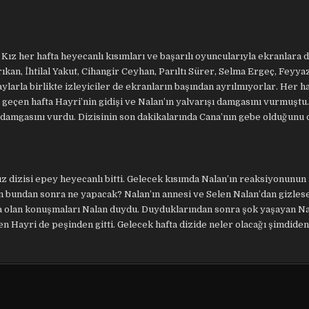
SEDAT
DÜŞÜNSÜN
z her hafta heyecanlı kısımları ve başarılı oyuncularıyla ekranlara 
ıkan, İhtilal Yakut, Cihangir Ceyhan, Parıltı Sürer, Selma Ergeç, Feyya
ylarla birlikte izleyiciler de ekranların başından ayrılmıyorlar. Her h
geçen hafta Hayri’nin gidişi ve Nalan’ın yalvarışı damgasını vurmuştu.
er damgasını vurdu. Dizisinin son dakikalarında Cana’nın gebe olduğunu
dizisi epey heyecanlı bitti. Gelecek kısımda Nalan’ın reaksiyonunun 
n bundan sonra ne yapacak? Nalan’ın annesi ve Selen Nalan’dan gizles
da olan konuşmaları Nalan duydu. Duyduklarından sonra şok yaşayan Na
en Hayri de peşinden gitti. Gelecek hafta dizide neler olacağı şimdid