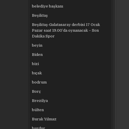
belediye başkanı
Beşiktaş
Beşiktaş-Galatasaray derbisi 17 Ocak
Pazar saat 19.00’da oynanacak – Son
Dakika Spor
beyin
Biden
bizi
bıçak
bodrum
Borç
Brezilya
bülten
Burak Yılmaz
burdur