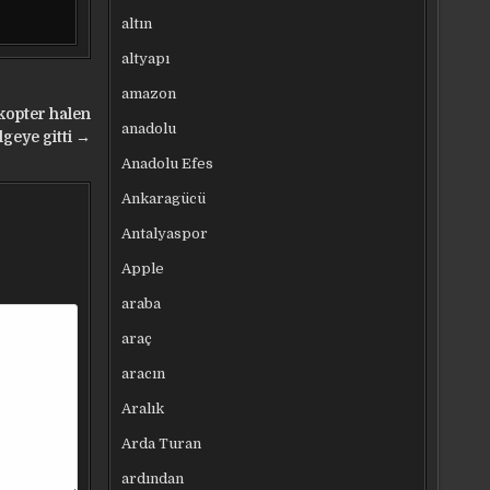
altın
altyapı
amazon
kopter halen
anadolu
lgeye gitti →
Anadolu Efes
Ankaragücü
Antalyaspor
Apple
araba
araç
aracın
Aralık
Arda Turan
ardından