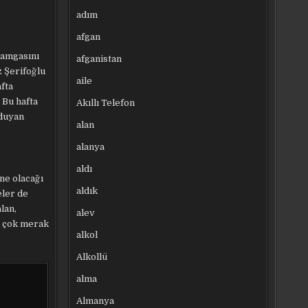
adım
afgan
damgasını
afganistan
z Şerifoğlu
aile
afta
 Bu hafta
Akıllı Telefon
 duyan
alan
alanya
aldı
ne olacağı
aldık
eler de
lan,
alev
en çok merak
alkol
Alkollü
alma
Almanya