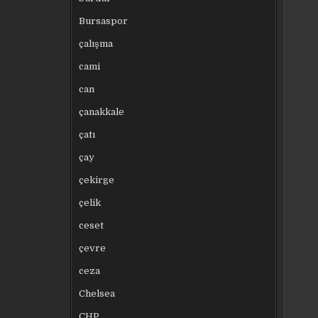
Bursaspor
çalışma
cami
can
çanakkale
çatı
çay
çekirge
çelik
ceset
çevre
ceza
Chelsea
CHP